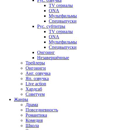
Рус. озвучка
TV сериалы
ONA
Мультфильмы
Спецвыпуски
Рус. субтитры
TV сериалы
ONA
Мультфильмы
Спецвыпуски
Онгоинг
Незавершённые
Трейлеры
Онгоинги
Анг. озвучка
Яп. озвучка
Live action
Хардсаб
Советуем
Жанры
Драма
Повседневность
Романтика
Комедия
Школа