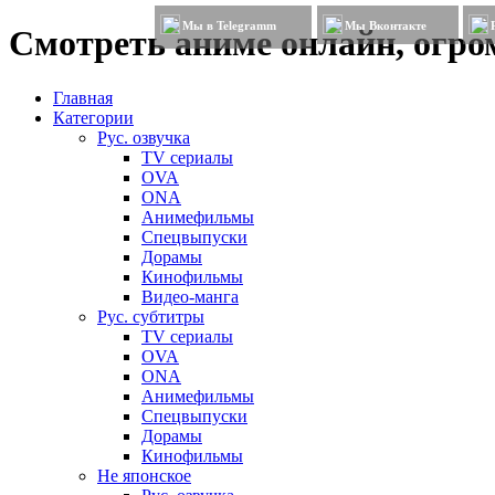
Мы в Telegramm
Мы Вконтакте
Смотреть аниме онлайн, огром
Главная
Категории
Рус. озвучка
TV сериалы
OVA
ONA
Анимефильмы
Спецвыпуски
Дорамы
Кинофильмы
Видео-манга
Рус. субтитры
TV сериалы
OVA
ONA
Анимефильмы
Спецвыпуски
Дорамы
Кинофильмы
Не японское