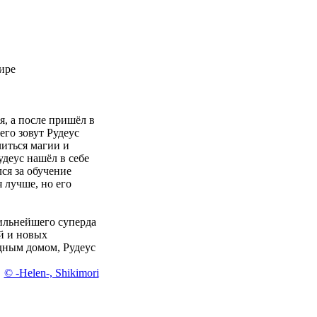
ире
я, а после пришёл в
его зовут Рудеус
иться магии и
деус нашёл в себе
лся за обучение
 лучше, но его
ильнейшего суперда
й и новых
одным домом, Рудеус
© -Helen-, Shikimori