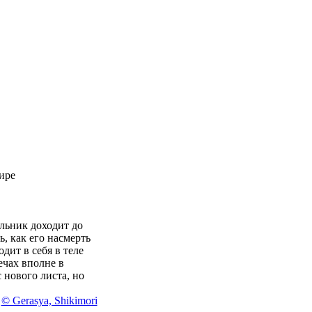
ире
льник доходит до
, как его насмерть
дит в себя в теле
ечах вполне в
 нового листа, но
© Gerasya, Shikimori