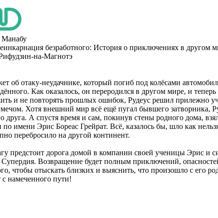
 Манабу
еинкарнация безработного: История о приключениях в другом м
Рифудзин-на-Магнотэ
жет об отаку-неудачнике, который погиб под колёсами автомобил
дённого. Как оказалось, он переродился в другом мире, и теперь 
ить и не повторять прошлых ошибок, Рудеус решил прилежно уч
 мечом. Хотя внешний мир всё ещё пугал бывшего затворника, Ру
о друга. А спустя время и сам, покинув стены родного дома, взя
по имени Эрис Бореас Грейрат. Всё, казалось бы, шло как нельзя
апно перебросило на другой континент.
гу предстоит дорога домой в компании своей ученицы Эрис и с
 Супердия. Возвращение будет полным приключений, опасносте
ого, чтобы отыскать близких и выяснить, что произошло с его р
т с намеченного пути!