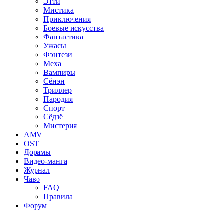
Этти
Мистика
Приключения
Боевые искусства
Фантастика
Ужасы
Фэнтези
Меха
Вампиры
Сёнэн
Триллер
Пародия
Спорт
Сёдзё
Мистерия
AMV
OST
Дорамы
Видео-манга
Журнал
Чаво
FAQ
Правила
Форум