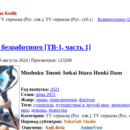
на Kodik
.
TV сериалы (Рус. озв.), TV сериалы (Рус. суб.) |
Комментарии (2
безработного [ТВ-1, часть 1]
3 августа 2024 | Просмотров: 123208
Mushoku Tensei: Isekai Ittara Honki Dasu
Год выпуска:
2021
Сезон:
зима-2021
Жанр:
драма
,
приключения
,
фэнтези
Теги:
суперсила
,
путешествие в другой мир
,
зверолюд
мир
,
демоны
,
божества
Категория:
TV сериалы (Рус. озв.), TV сериалы (Рус. 
Перевод субтитров:
YakuSub Studio
Озвучено:
AniLibria
AnimeVost