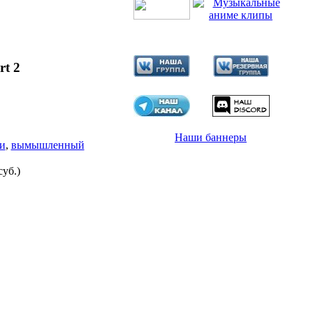
rt 2
Наши баннеры
и
,
вымышленный
суб.)