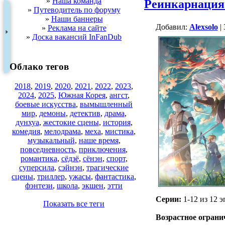
»
Наша команда
Реинкарнация 
»
Путеводитель по форуму
»
Наши баннеры
Добавил:
Alexsolo
| 
»
Реклама на сайте
»
Доска вакансий InFanDub
Облако тегов
2018
,
2019
,
2020
,
2021
,
2022
,
2023
,
2024
,
2025
,
Южная Корея
,
ангст
,
боевые искусства
,
вымышленный
мир
,
демоны
,
детектив
,
драма
,
дунхуа
,
жестокие сцены
,
история
,
комедия
,
мелодрама
,
меха
,
мистика
,
музыкальный
,
наше время
,
повседневность
,
приключения
,
романтика
,
сёдзё
,
сёнэн
,
спорт
,
суперсила
,
сэйнэн
,
трагические
сцены
,
триллер
,
ужасы
,
фантастика
,
фэнтези
,
школа
,
экшен
,
этти
Серии:
1-12 из 12 э
Показать все теги
.
Возрастное ограни