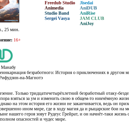
Freedub Studio
Jisedai
Animedia
AniDUB
Studio Band
AniRise
Sergei Vasya
JAM CLUB
AniJoy
., 25 мин.
чение:
16+
 Манабу
еинкарнация безработного: История о приключениях в другом м
Рифудзин-на-Магнотэ
езение. Только тридцатичетырёхлетний безработный отаку-безде
 пора взяться за ум и изменить свою в общем-то никчёмную жизнь
днако на этом история его жизни не заканчивается, ведь он прихо
совершенно ином мире, где в ходу магия да и рыцарские бои на м
не нашего героя зовут Рудеус Грейрат, и он начнёт-таки жизнь с
 полном опасностей и чудес мире.