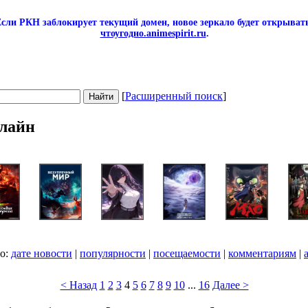
сли РКН заблокирует текущий домен, новое зеркало будет открывать
чтоугодно.animespirit.ru
.
[
Расширенный поиск
]
лайн
по:
дате новости
|
популярности
|
посещаемости
|
комментариям
|
< Назад
1
2
3
4
5
6
7
8
9
10
...
16
Далее >