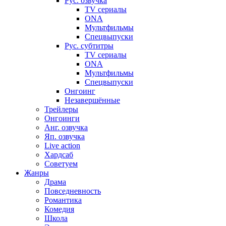
Рус. озвучка
TV сериалы
ONA
Мультфильмы
Спецвыпуски
Рус. субтитры
TV сериалы
ONA
Мультфильмы
Спецвыпуски
Онгоинг
Незавершённые
Трейлеры
Онгоинги
Анг. озвучка
Яп. озвучка
Live action
Хардсаб
Советуем
Жанры
Драма
Повседневность
Романтика
Комедия
Школа