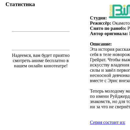
Статистика
Студия:
Режиссёр:
Окамото
Снято по ранобэ:
Р
Автор оригинала:
Описание:
Эта история расска
себя в теле новорож
Надеемся, вам будет приятно
Грейрат. Чтобы выж
смотреть аниме бесплатно в
искусству владения
нашем онлайн кинотеатре!
силы и завёл первог
несносной девчонки 
вместе с Эрис внез
Теперь молодому ма
по имени Руйджерд
знакомств, но для т
ни за что не свернё
Серия состоит из: