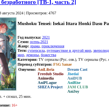
безработного [ТВ-1, часть 2]
3 августа 2024 | Просмотров: 4767
Mushoku Tensei: Isekai Ittara Honki Dasu Pa
Год выпуска:
2021
Сезон:
осень-2021
Жанр:
драма
,
приключения
Теги:
суперсила
,
путешествие в другой мир
,
зверолюд
мир
,
демоны
,
божества
Категория:
TV сериалы (Рус. озв.), TV сериалы (Рус. 
Перевод субтитров:
FSG Sanae
Озвучено:
AniLibria
Dream Cast
Freedub Studio
Jisedai
Animedia
AniDUB
AniPLague
AniRise
SHIZA Project
JAM CLUB
AniJoy
п. + спэшл, 25 мин.
чение:
16+