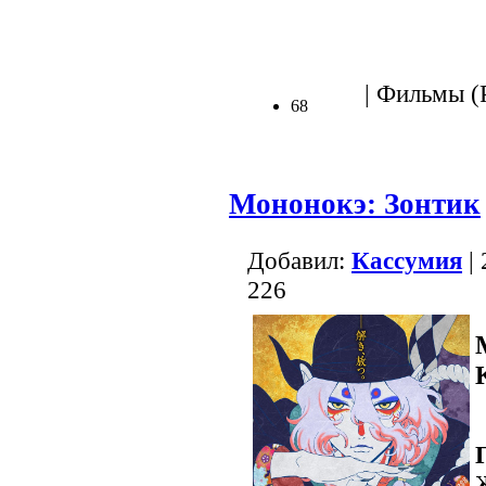
| Фильмы (Р
68
Мононокэ: Зонтик
Добавил:
Кассумия
| 
226