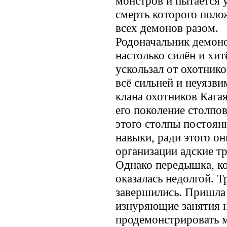
монстров и пытается 
смерть которого пол
всех демонов разом.
Родоначальник демон
настолько силён и хит
ускользал от охотник
всё сильней и неуязви
клана охотников Кага
его поколение столпо
этого столпы постоян
навыки, ради этого о
организации адские т
Однако передышка, ко
оказалась недолгой. 
завершились. Пришла 
изнуряющие занятия н
продемонстрировать 