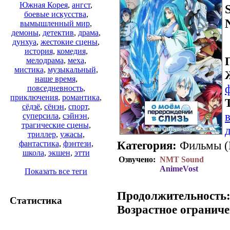
Южная Корея
,
ангст
,
боевые искусства
,
вымышленный мир
,
демоны
,
детектив
,
драма
,
дунхуа
,
жестокие сцены
,
история
,
комедия
,
мелодрама
,
меха
,
мистика
,
музыкальный
,
наше время
,
повседневность
,
приключения
,
романтика
,
сёдзё
,
сёнэн
,
спорт
,
суперсила
,
сэйнэн
,
трагические сцены
,
триллер
,
ужасы
,
Категория:
Фильмы (Р
фантастика
,
фэнтези
,
школа
,
экшен
,
этти
Озвучено:
NMT Sound
AnimeVost
Показать все теги
.
Продолжительность
Статистика
Возрастное ограниче