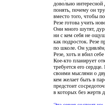
довольно интересной 
понять, почему он тр
вместо того, чтобы п
Резе готова учить нов
Они много шутят, дур
ни с кем себя не ощущ
как подросток. Резе п
по школе. Он удивлён,
Резе, хоть и вбил себ
Кое-кто планирует отк
требуется его сердце.
своими мыслями о дву
кем желает быть в па
предстоит сосредоточ
в которых без жертв д
Эта серия состоит из: