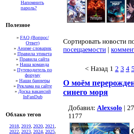
Напомнить
пароль?
Полезное
»
FAQ (Вопрос/
Сортировать новости п
Ответ)
посещаемости
|
коммен
»
Аниме словарик
»
Правила этикета
»
Правила сайта
»
Наша команда
< Назад
1
2
3
4
»
Путеводитель по
форуму
»
Наши баннеры
О моём перерожден
»
Реклама на сайте
синего моря
»
Доска вакансий
InFanDub
Добавил:
Alexsolo
| 2
Облако тегов
1177
2018
,
2019
,
2020
,
2021
,
2022
,
2023
,
2024
,
2025
,