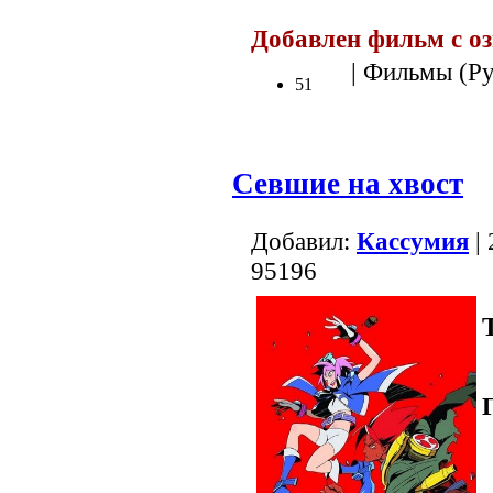
Добавлен фильм с о
| Фильмы (Рус.
51
Севшие на хвост
Добавил:
Кассумия
| 
95196