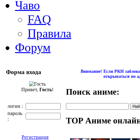
Чаво
FAQ
Правила
Форум
Форма входа
Внимание! Если РКН заблокир
открываться по а
Привет,
Гость
!
Поиск аниме:
логин :
пароль
TOP Аниме онлай
:
Регистрация