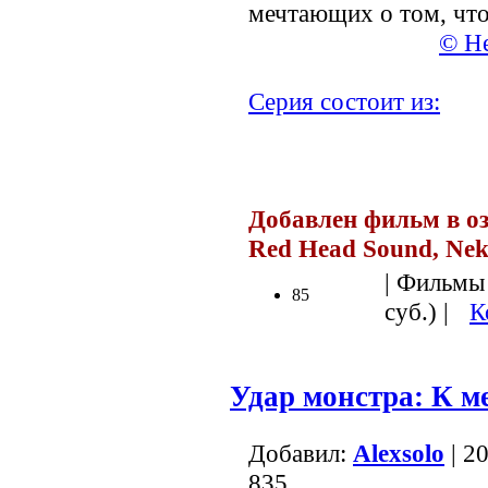
мечтающих о том, что
© Не
Серия состоит из:
Добавлен фильм в оз
Red Head Sound, Ne
| Фильмы 
85
суб.) |
К
Удар монстра: К ме
Добавил:
Alexsolo
| 2
835