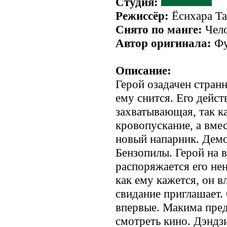
Студия:
Режиссёр:
Ёсихара Та
Снято по манге:
Чело
Автор оригинала:
Фу
Описание:
Герой озадачен стран
ему снится. Его дейст
захватывающая, так к
кровопускание, а вме
новый напарник. Демо
Бензопилы. Герой на в
распоряжается его не
как ему кажется, он в
свидание приглашает.
впервые. Макима пред
смотреть кино. Дэндз