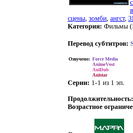
сцены
,
зомби
,
ангст
,
3
Категория:
Фильмы (Р
Перевод субтитров:
Озвучено:
Force Media
AnimeVost
AniDub
Anistar
Серии:
1-1 из 1 эп.
.
Продолжительность
Возрастное ограниче