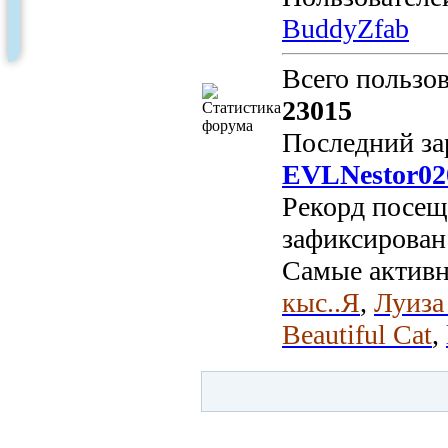
BuddyZfab
Всего пользо
23015
Последний за
EVLNestor02
Рекорд посе
зафиксирова
Самые актив
кыс..Я
,
Луиза
Beautiful Cat
,