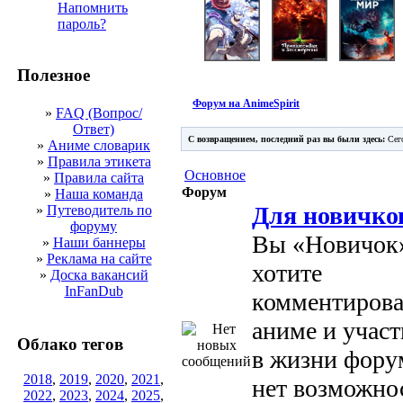
Напомнить
пароль?
Полезное
Форум на AnimeSpirit
»
FAQ (Вопрос/
Ответ)
С возвращением, последний раз вы были здесь:
Сего
»
Аниме словарик
»
Правила этикета
Основное
»
Правила сайта
Форум
»
Наша команда
Для новичко
»
Путеводитель по
форуму
Вы «Новичок
»
Наши баннеры
»
Реклама на сайте
хотите
»
Доска вакансий
InFanDub
комментирова
аниме и участ
Облако тегов
в жизни фору
2018
,
2019
,
2020
,
2021
,
нет возможно
2022
,
2023
,
2024
,
2025
,