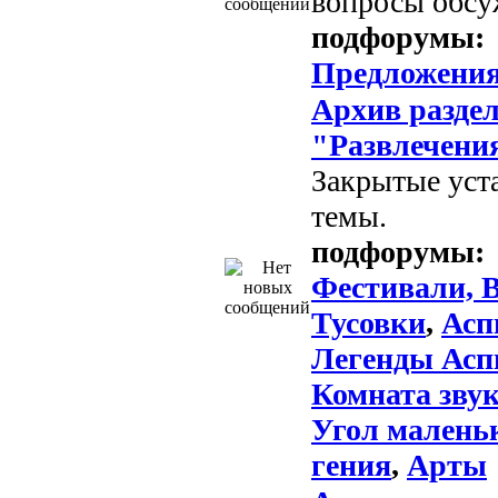
вопросы обсу
подфорумы:
Предложени
Архив разде
"Развлечени
Закрытые уст
темы.
подфорумы:
Фестивали, В
Тусовки
,
Асп
Легенды Асп
Комната зву
Угол малень
гения
,
Арты