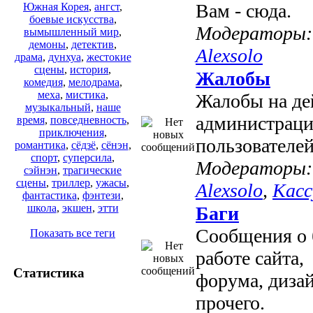
Вам - сюда.
Южная Корея
,
ангст
,
боевые искусства
,
Модераторы:
вымышленный мир
,
демоны
,
детектив
,
Alexsolo
драма
,
дунхуа
,
жестокие
сцены
,
история
,
Жалобы
комедия
,
мелодрама
,
меха
,
мистика
,
Жалобы на де
музыкальный
,
наше
администраци
время
,
повседневность
,
приключения
,
пользователей
романтика
,
сёдзё
,
сёнэн
,
спорт
,
суперсила
,
Модераторы:
сэйнэн
,
трагические
сцены
,
триллер
,
ужасы
,
Alexsolo
,
Касс
фантастика
,
фэнтези
,
школа
,
экшен
,
этти
Баги
Сообщения о 
Показать все теги
работе сайта,
Статистика
форума, диза
прочего.