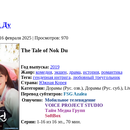
 Ду
16 февраля 2025 | Просмотров: 970
The Tale of Nok Du
Год выпуска:
2019
Жанр:
комедия
,
экшен
,
драма
,
история
,
романтика
Теги:
гендерная интрига
,
любовный треугольник
Страна:
Южная Корея
Категория:
Дорамы (Рус. озв.), Дорамы (Рус. суб.), Liv
Перевод субтитров:
FSG Azalea
Озвучено:
Мобильное телевидение
VOICE PROJECT STUDIO
Тайм Медиа Групп
SoftBox
Серии:
1-16 из 16 эп., 70 мин.