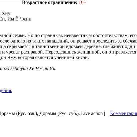
Возрастное ограничение:
16+
 Хиу
Ён, Им Ё Чжин
едной семьи. Но по странным, неизвестным обстоятельствам, ег
сле одного из таких нападений, он решает проследить за сбеж
ца скрывается в таинственной вдовьей деревне, где живут одни
и чреват расправой. Переодевшись женщиной, он отправляется 
он Чжу, которая является ученицей кисэн.
ного вебтуна Хе Чжин Ян.
дения:
Дорамы (Рус. озв.), Дорамы (Рус. суб.), Live action |
Комментарии