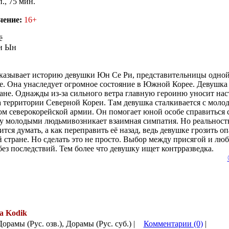
п., 75 мин.
чение:
16+
ё
и Ын
казывает историю девушки Юн Се Ри, представительницы одной
не. Она унаследует огромное состояние в Южной Корее. Девушка
ане. Однажды из-за сильного ветра главную героиню уносит наст
а территории Северной Кореи. Там девушка сталкивается с мол
м северокорейской армии. Он помогает юной особе справиться 
 молодыми людьмивозникает взаимная симпатия. Но реальность 
ся думать, а как переправить её назад, ведь девушке грозить оп
 стране. Но сделать это не просто. Выбор между присягой и лю
без последствий. Тем более что девушку ищет контрразведка.
а Kodik
Дорамы (Рус. озв.), Дорамы (Рус. суб.) |
Комментарии (0)
|