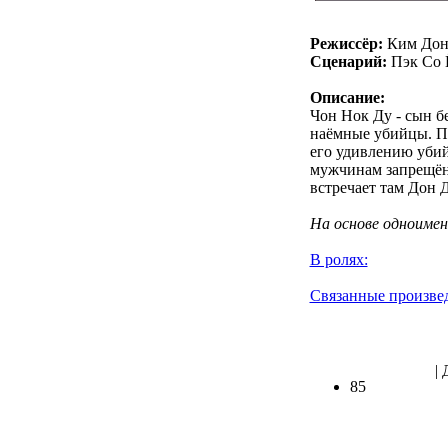
Режиссёр:
Ким Дон
Сценарий:
Пэк Со 
Описание:
Чон Нок Ду - сын б
наёмные убийцы. По
его удивлению убий
мужчинам запрещён 
встречает там Дон Д
На основе одноимен
В ролях:
Связанные произве
.
| 
85