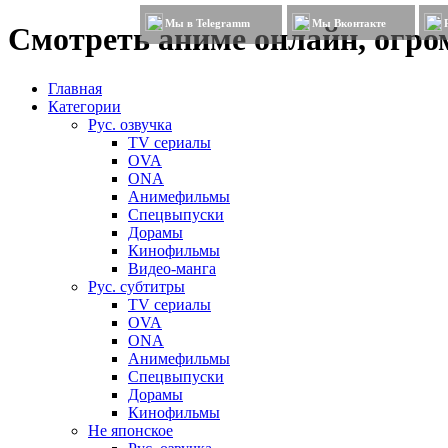
Мы в Telegramm
Мы Вконтакте
Смотреть аниме онлайн, огром
Главная
Категории
Рус. озвучка
TV сериалы
OVA
ONA
Анимефильмы
Спецвыпуски
Дорамы
Кинофильмы
Видео-манга
Рус. субтитры
TV сериалы
OVA
ONA
Анимефильмы
Спецвыпуски
Дорамы
Кинофильмы
Не японское