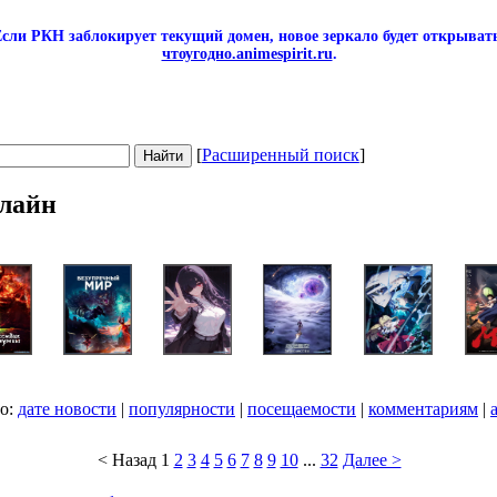
сли РКН заблокирует текущий домен, новое зеркало будет открывать
чтоугодно.animespirit.ru
.
[
Расширенный поиск
]
лайн
по:
дате новости
|
популярности
|
посещаемости
|
комментариям
|
< Назад
1
2
3
4
5
6
7
8
9
10
...
32
Далее >