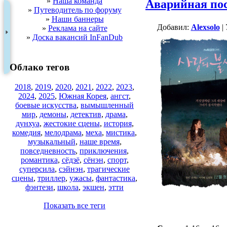
»
Наша команда
Аварийная по
»
Путеводитель по форуму
»
Наши баннеры
Добавил:
Alexsolo
| 
»
Реклама на сайте
»
Доска вакансий InFanDub
Облако тегов
2018
,
2019
,
2020
,
2021
,
2022
,
2023
,
2024
,
2025
,
Южная Корея
,
ангст
,
боевые искусства
,
вымышленный
мир
,
демоны
,
детектив
,
драма
,
дунхуа
,
жестокие сцены
,
история
,
комедия
,
мелодрама
,
меха
,
мистика
,
музыкальный
,
наше время
,
повседневность
,
приключения
,
романтика
,
сёдзё
,
сёнэн
,
спорт
,
суперсила
,
сэйнэн
,
трагические
сцены
,
триллер
,
ужасы
,
фантастика
,
фэнтези
,
школа
,
экшен
,
этти
Показать все теги