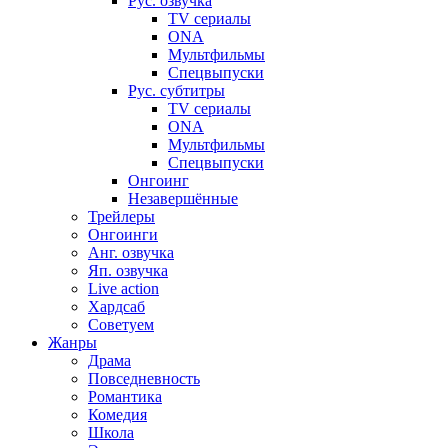
Рус. озвучка
TV сериалы
ONA
Мультфильмы
Спецвыпуски
Рус. субтитры
TV сериалы
ONA
Мультфильмы
Спецвыпуски
Онгоинг
Незавершённые
Трейлеры
Онгоинги
Анг. озвучка
Яп. озвучка
Live action
Хардсаб
Советуем
Жанры
Драма
Повседневность
Романтика
Комедия
Школа