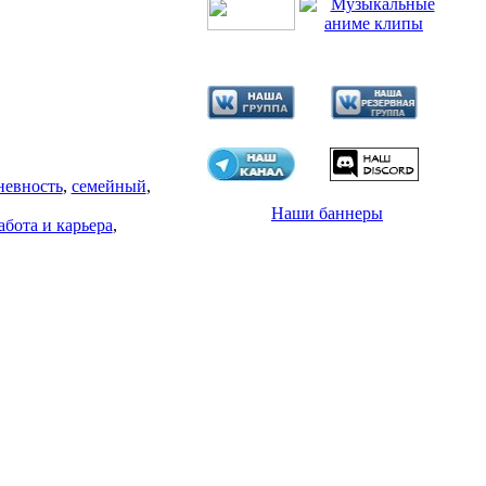
невность
,
семейный
,
Наши баннеры
абота и карьера
,