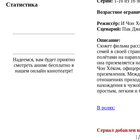
Серии:
1-16 из 16 э
Статистика
Возрастное ограни
Режиссёр:
И Чон Х
Сценарий:
Пак Дж
Описание:
Сюжет фильма расс
семей в своей стра
полётами на парапл
Надеемся, вам будет приятно
она приземляется н
смотреть аниме бесплатно в
Чон Хёком, офицеро
нашем онлайн кинотеатре!
приземления. Между
отношениях приходит
нахождения в чужой
простым, легким и 
В ролях:
.
Сериал добавлен н
| 