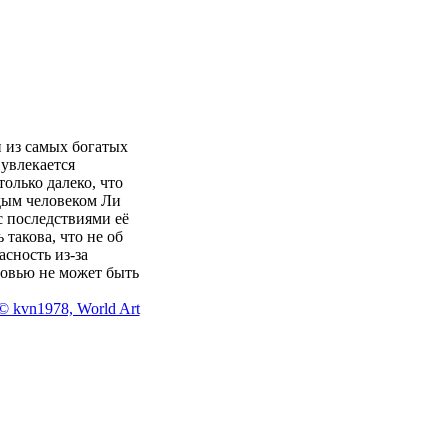
 из самых богатых
 увлекается
олько далеко, что
одым человеком Ли
с последствиями её
такова, что не об
асность из-за
бовью не может быть
© kvn1978, World Art