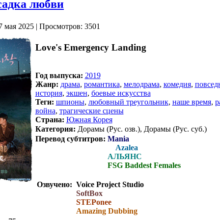
садка любви
7 мая 2025 | Просмотров: 3501
Love's Emergency Landing
Год выпуска:
2019
Жанр:
драма
,
романтика
,
мелодрама
,
комедия
,
повсед
история
,
экшен
,
боевые искусства
Теги:
шпионы
,
любовный треугольник
,
наше время
,
р
война
,
трагические сцены
Страна:
Южная Корея
Категория:
Дорамы (Рус. озв.), Дорамы (Рус. суб.)
Перевод субтитров:
Mania
Azalea
Перевод субтитров:
АЛЬЯНС
Перевод субтитров:
FSG Baddest Females
Озвучено:
Voice Project Studio
SoftBox
STEPonee
Amazing Dubbing