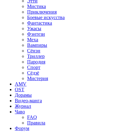
Этти
Мистика
Приключения
Боевые искусства
Фантастика
Ужасы
Фэнтези
Меха
Вампиры
Сёнэн
Триллер
Пародия
Спорт
Сёдзё
Мистерия
AMV
OST
Дорамы
Видео-манга
Журнал
Чаво
FAQ
Правила
Форум