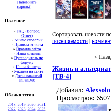
Напомнить
пароль?
Полезное
»
FAQ (Вопрос/
Сортировать новости п
Ответ)
посещаемости
|
коммен
»
Аниме словарик
»
Правила этикета
»
Правила сайта
»
Наша команда
< Наза
»
Путеводитель по
форуму
»
Наши баннеры
Жизнь в альтернат
»
Реклама на сайте
[ТВ-4]
»
Доска вакансий
InFanDub
Добавил:
Alexsolo
Облако тегов
Просмотров: 6507
2018
,
2019
,
2020
,
2021
,
2022
,
2023
,
2024
,
2025
,