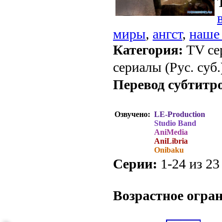
миры
,
ангст
,
наше
Категория:
TV се
сериалы (Рус. суб.
Перевод субтитр
Озвучено:
LE-Production
Studio Band
AniMedia
AniLibria
Onibaku
Серии:
1-24 из 23
.
Возрастное огра