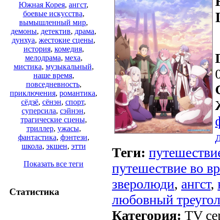
Южная Корея
,
ангст
,
боевые искусства
,
вымышленный мир
,
демоны
,
детектив
,
драма
,
дунхуа
,
жестокие сцены
,
история
,
комедия
,
мелодрама
,
меха
,
мистика
,
музыкальный
,
наше время
,
повседневность
,
приключения
,
романтика
,
сёдзё
,
сёнэн
,
спорт
,
суперсила
,
сэйнэн
,
трагические сцены
,
триллер
,
ужасы
,
фантастика
,
фэнтези
,
школа
,
экшен
,
этти
Теги:
путешествие
Показать все теги
путешествие во в
зверолюди
,
ангст
,
Статистика
любовный треуго
Категория:
TV се