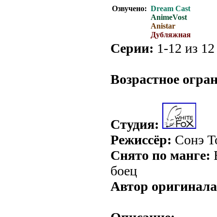
Озвучено:
Dream Cast
AnimeVost
Anistar
Дубляжная
Серии:
1-12 из 12 
.
Возрастное огра
Студия:
Режиссёр:
Сонэ Т
Снято по манге:
В
боец
Автор оригинала