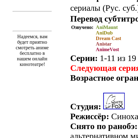
сериалы (Рус. суб.
Перевод субтитр
Озвучено:
AniMaunt
AniDub
Надеемся, вам
Dream Cast
будет приятно
Anistar
смотреть аниме
AnimeVost
бесплатно в
Серии:
1-11 из 19 
нашем онлайн
кинотеатре!
Следующая серия 
Возрастное огра
Студия:
Режиссёр:
Синоха
Снято по ранобэ:
альтернативном ми