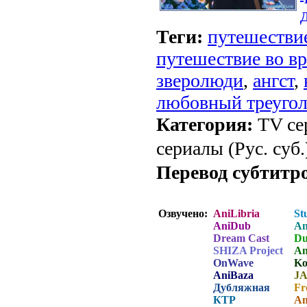
Теги:
путешествие
путешествие во в
зверолюди
,
ангст
,
любовный треуго
Категория:
TV се
сериалы (Рус. суб.
Перевод субтитр
Озвучено:
AniLibria
St
AniDub
An
Dream Cast
Du
SHIZA Project
An
OnWave
Ko
AniBaza
J
Дубляжная
Fr
КТР
Am