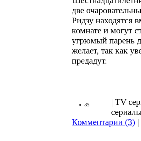
Шестнадцатилетни
две очаровательн
Ридзу находятся в
комнате и могут с
угрюмый парень д
желает, так как ув
предадут.
.
| TV сер
85
сериалы 
Комментарии (3)
|