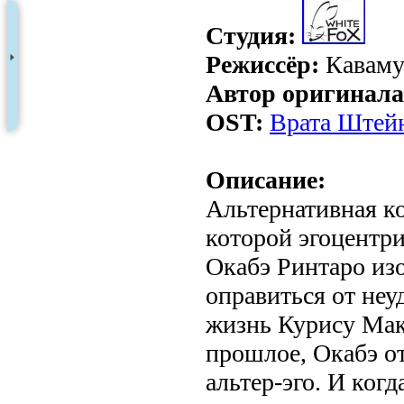
Студия:
Режиссёр:
Каваму
Автор оригинала
OST:
Врата Штейна
Описание:
Альтернативная к
которой эгоцентр
Окабэ Ринтаро изо
оправиться от неу
жизнь Курису Мак
прошлое, Окабэ от
альтер-эго. И когд