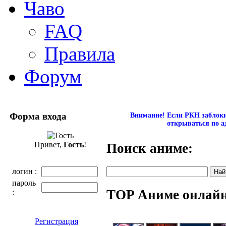
Чаво
FAQ
Правила
Форум
Форма входа
Внимание! Если РКН заблокир
открываться по а
Привет,
Гость
!
Поиск аниме:
логин :
пароль
TOP Аниме онлай
:
Регистрация