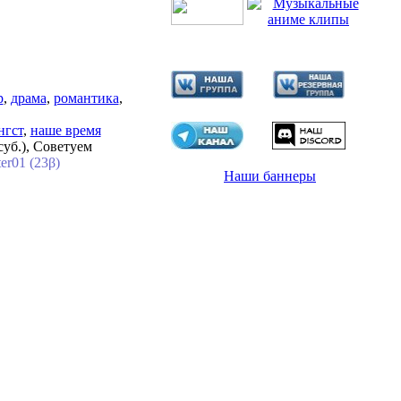
р
,
драма
,
романтика
,
нгст
,
наше время
суб.), Советуем
er01 (23β)
Наши баннеры