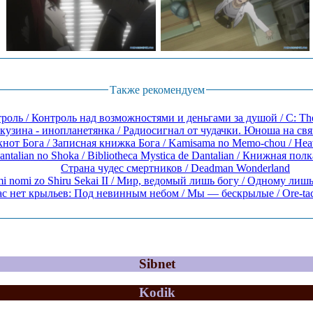
Также рекомендуем
роль / Контроль над возможностями и деньгами за душой / C: The
кузина - инопланетянка / Радиосигнал от чудачки. Юноша на связ
нот Бога / Записная книжка Бога / Kamisama no Memo-chou / Heav
antalian no Shoka / Bibliotheca Mystica de Dantalian / Книжная полка
Страна чудес смертников / Deadman Wonderland
i nomi zo Shiru Sekai II / Мир, ведомый лишь богу / Одному лишь 
У нас нет крыльев: Под невинны
Sibnet
Kodik