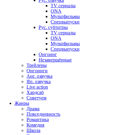
Рус. озвучка
TV сериалы
ONA
Мультфильмы
Спецвыпуски
Рус. субтитры
TV сериалы
ONA
Мультфильмы
Спецвыпуски
Онгоинг
Незавершённые
Трейлеры
Онгоинги
Анг. озвучка
Яп. озвучка
Live action
Хардсаб
Советуем
Жанры
Драма
Повседневность
Романтика
Комедия
Школа