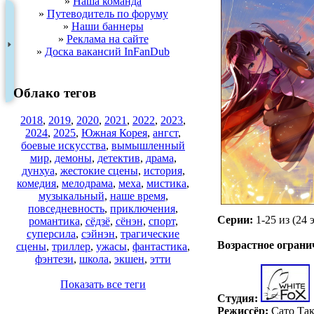
»
Наша команда
»
Путеводитель по форуму
»
Наши баннеры
»
Реклама на сайте
»
Доска вакансий InFanDub
Облако тегов
2018
,
2019
,
2020
,
2021
,
2022
,
2023
,
2024
,
2025
,
Южная Корея
,
ангст
,
боевые искусства
,
вымышленный
мир
,
демоны
,
детектив
,
драма
,
дунхуа
,
жестокие сцены
,
история
,
комедия
,
мелодрама
,
меха
,
мистика
,
музыкальный
,
наше время
,
повседневность
,
приключения
,
Серии:
1-25 из (24 
романтика
,
сёдзё
,
сёнэн
,
спорт
,
.
суперсила
,
сэйнэн
,
трагические
Возрастное ограни
сцены
,
триллер
,
ужасы
,
фантастика
,
фэнтези
,
школа
,
экшен
,
этти
Показать все теги
Студия:
Режиссёр:
Сато Так