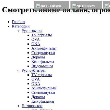
Мы в Telegramm
Мы Вконтакте
Смотреть аниме онлайн, огром
Главная
Категории
Рус. озвучка
TV сериалы
OVA
ONA
Анимефильмы
Спецвыпуски
Дорамы
Кинофильмы
Видео-манга
Рус. субтитры
TV сериалы
OVA
ONA
Анимефильмы
Спецвыпуски
Дорамы
Кинофильмы
Не японское