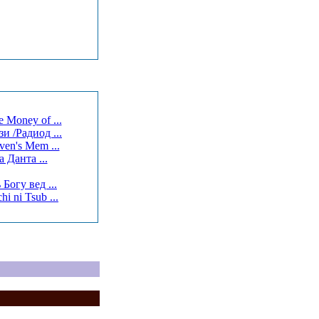
 Money of ...
и /Радиод ...
en's Mem ...
 Данта ...
Богу вед ...
м небом / Мы — бескрылые / Ore-tachi ni Tsub ...