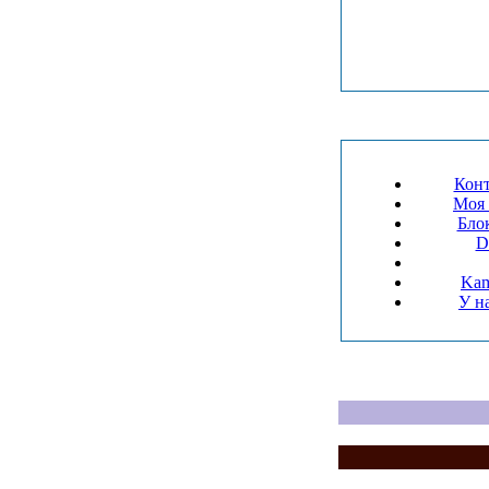
Конт
Моя 
Блок
D
Kam