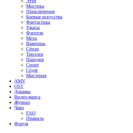
Этти
Мистика
Приключения
Боевые искусства
Фантастика
Ужасы
Фэнтези
Меха
Вампиры
Сёнэн
Триллер
Пародия
Спорт
Сёдзё
Мистерия
AMV
OST
Дорамы
Видео-манга
Журнал
Чаво
FAQ
Правила
Форум