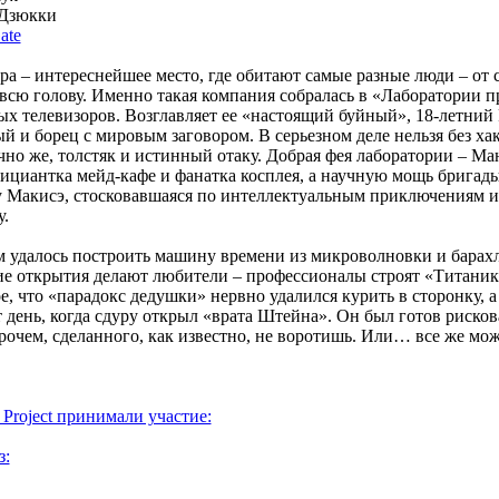
Дзюкки
ate
а – интереснейшее место, где обитают самые разные люди – от 
 всю голову. Именно такая компания собралась в «Лаборатории 
рых телевизоров. Возглавляет ее «настоящий буйный», 18-летний
 и борец с мировым заговором. В серьезном деле нельзя без хаке
чно же, толстяк и истинный отаку. Добрая фея лаборатории – М
фициантка мейд-кафе и фанатка косплея, а научную мощь бригад
 Макисэ, стосковавшаяся по интеллектуальным приключениям и
у.
м удалось построить машину времени из микроволновки и барах
е открытия делают любители – профессионалы строят «Титаник
е, что «парадокс дедушки» нервно удалился курить в сторонку, 
 день, когда сдуру открыл «врата Штейна». Он был готов рисков
чем, сделанного, как известно, не воротишь. Или… все же мо
Project принимали участие:
з: