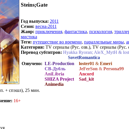
Steins;Gate
Год выпуска:
2011
Сезон:
весна-2011
Жанр:
приключения
,
фантастика
,
психология
,
трилле
мистика
Теги:
путешествие во времени
,
параллельные миры
,
а
Категория:
TV сериалы (Рус. озв.), TV сериалы (Рус. 
Перевод субтитров:
Hyakka Ryoran; AleX_MytH & lost
SovetRomantica
Озвучено:
LE-Production
loster01
&
Emeri
СВ-Дубль
JeFerSon
&
Persona99
AniLibria
Ancord
SHIZA Project
Sad_kit
Animedia
эп. + спэшл), 25 мин.
чение:
16+
уя