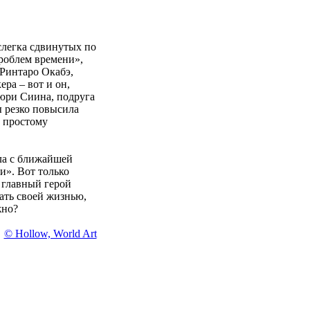
слегка сдвинутых по
проблем времени»,
 Ринтаро Окабэ,
ра – вот и он,
аюри Сиина, подруга
ы резко повысила
 простому
ла с ближайшей
и». Вот только
а главный герой
ать своей жизнью,
жно?
© Hollow, World Art