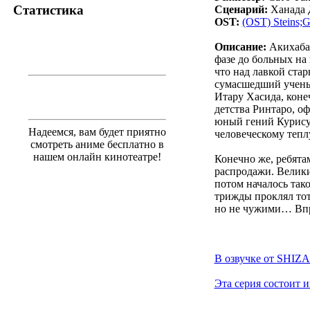
Статистика
Сценарий:
Ханада 
OST:
(OST) Steins;G
Описание:
Акихабар
фазе до больных на
что над лавкой ста
сумасшедший ученый
Итару Хасида, коне
детства Ринтаро, о
юный гений Курису
Надеемся, вам будет приятно
человеческому тепл
смотреть аниме бесплатно в
нашем онлайн кинотеатре!
Конечно же, ребята
распродажи. Велики
потом началось тако
трижды проклял тот
но не чужими… Впро
В озвучке от SHIZA 
Эта серия состоит и