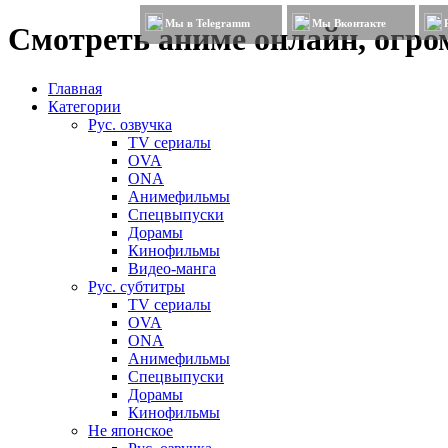
Мы в Telegramm
Мы Вконтакте
Смотреть аниме онлайн, огром
Главная
Категории
Рус. озвучка
TV сериалы
OVA
ONA
Анимефильмы
Спецвыпуски
Дорамы
Кинофильмы
Видео-манга
Рус. субтитры
TV сериалы
OVA
ONA
Анимефильмы
Спецвыпуски
Дорамы
Кинофильмы
Не японское