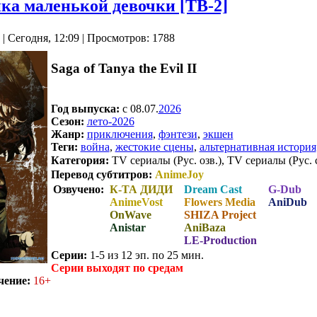
ка маленькой девочки [ТВ-2]
| Сегодня, 12:09 | Просмотров: 1788
Saga of Tanya the Evil II
Год выпуска:
c 08.07.
2026
Сезон:
лето-2026
Жанр:
приключения
,
фэнтези
,
экшен
Теги:
война
,
жестокие сцены
,
альтернативная история
Категория:
TV сериалы (Рус. озв.), TV сериалы (Рус. 
Перевод субтитров:
AnimeJoy
Озвучено:
К-ТА ДИДИ
Dream Cast
G-Dub
AnimeVost
Flowers Media
AniDub
OnWave
SHIZA Project
Anistar
AniBaza
LE-Production
Серии:
1-5 из 12 эп. по 25 мин.
Серии выходят по средам
чение:
16+