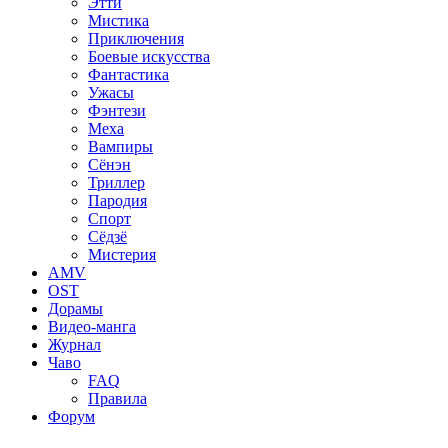
Этти
Мистика
Приключения
Боевые искусства
Фантастика
Ужасы
Фэнтези
Меха
Вампиры
Сёнэн
Триллер
Пародия
Спорт
Сёдзё
Мистерия
AMV
OST
Дорамы
Видео-манга
Журнал
Чаво
FAQ
Правила
Форум