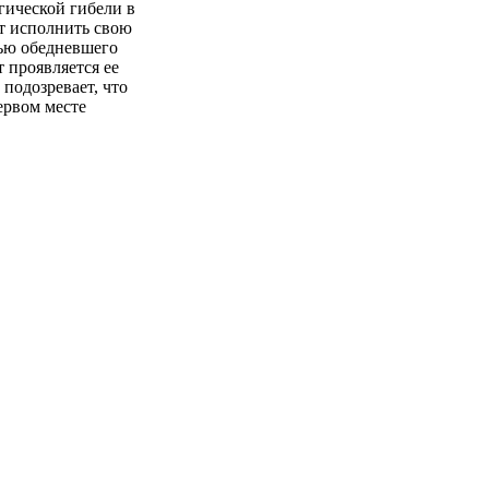
гической гибели в
ет исполнить свою
мью обедневшего
т проявляется ее
подозревает, что
ервом месте