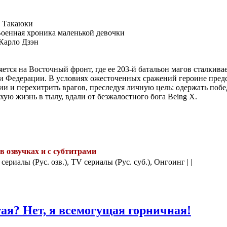
 Такаюки
оенная хроника маленькой девочки
Карло Дзэн
яется на Восточный фронт, где ее 203-й батальон магов сталкив
 Федерации. В условиях ожесточенных сражений героине предс
и и перехитрить врагов, преследуя личную цель: одержать побе
хую жизнь в тылу, вдали от безжалостного бога Being X.
 в озвучках и с субтитрами
.
 сериалы (Рус. озв.), TV сериалы (Рус. суб.), Онгоинг | |
ая? Нет, я всемогущая горничная!