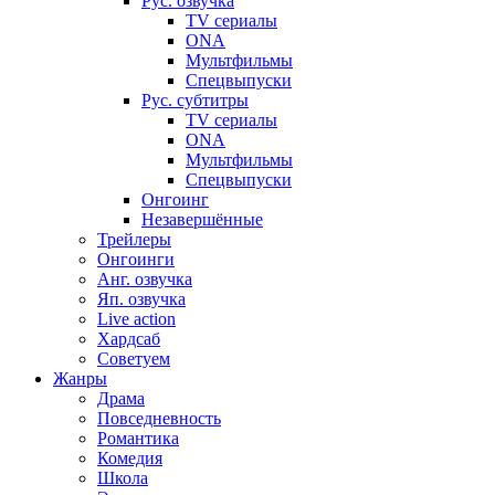
Рус. озвучка
TV сериалы
ONA
Мультфильмы
Спецвыпуски
Рус. субтитры
TV сериалы
ONA
Мультфильмы
Спецвыпуски
Онгоинг
Незавершённые
Трейлеры
Онгоинги
Анг. озвучка
Яп. озвучка
Live action
Хардсаб
Советуем
Жанры
Драма
Повседневность
Романтика
Комедия
Школа