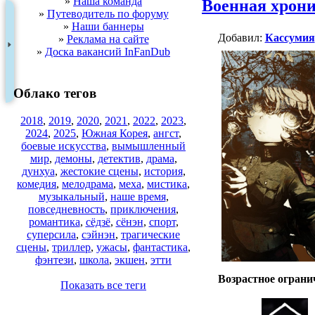
»
Наша команда
Военная хрони
»
Путеводитель по форуму
»
Наши баннеры
Добавил:
Кассумия
»
Реклама на сайте
»
Доска вакансий InFanDub
Облако тегов
2018
,
2019
,
2020
,
2021
,
2022
,
2023
,
2024
,
2025
,
Южная Корея
,
ангст
,
боевые искусства
,
вымышленный
мир
,
демоны
,
детектив
,
драма
,
дунхуа
,
жестокие сцены
,
история
,
комедия
,
мелодрама
,
меха
,
мистика
,
музыкальный
,
наше время
,
повседневность
,
приключения
,
романтика
,
сёдзё
,
сёнэн
,
спорт
,
суперсила
,
сэйнэн
,
трагические
сцены
,
триллер
,
ужасы
,
фантастика
,
фэнтези
,
школа
,
экшен
,
этти
Возрастное ограни
Показать все теги