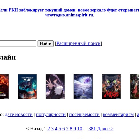
сли РКН заблокирует текущий домен, новое зеркало будет открывать
чтоугодно.animespirit.ru
.
[
Расширенный поиск
]
лайн
по:
дате новости
|
популярности
|
посещаемости
|
комментариям
|
< Назад
1
2
3
4
5
6
7
8
9
10
...
381
Далее >