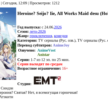
| Сегодня, 12:09 | Просмотров: 1212
Heroine? Seijo? Iie, All Works Maid desu (Ho
Год выпуска:
c 24.06.
2026
Сезон:
лето-2026
Жанр:
приключения
,
комедия
Категория:
TV сериалы (Рус. озв.), TV сериалы (Рус. 
Перевод субтитров:
AnimeJoy
Озвучено:
AnimeVost
Anistar
Серии:
1-7 из 12 эп. по 25 мин.
Серии выходят по средам
Возрастное ограничение:
16+
Студия:
 Синдзи
ероиня? Святая? Нет, я всемогущая горничная!
Атэкити