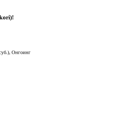
kori)!
суб.), Онгоинг