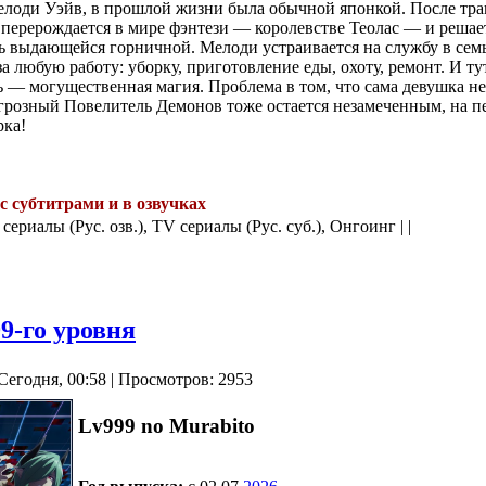
елоди Уэйв, в прошлой жизни была обычной японкой. После тра
 перерождается в мире фэнтези — королевстве Теолас — и реша
ь выдающейся горничной. Мелоди устраивается на службу в се
за любую работу: уборку, приготовление еды, охоту, ремонт. И ту
ь — могущественная магия. Проблема в том, что сама девушка не 
 грозный Повелитель Демонов тоже остается незамеченным, на п
рка!
 с субтитрами и в озвучках
.
 сериалы (Рус. озв.), TV сериалы (Рус. суб.), Онгоинг | |
9-го уровня
Сегодня, 00:58 | Просмотров: 2953
Lv999 no Murabito