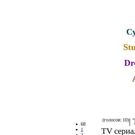
С
St
Dr
|
(голосов: 10)
68
TV сериал
1
2