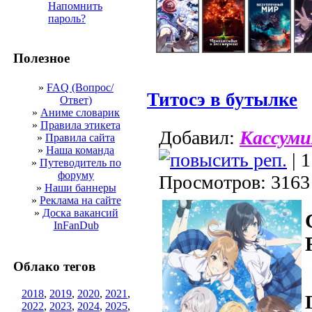
Напомнить
пароль?
Полезное
»
FAQ (Вопрос/
Титосэ в бутылке
Ответ)
»
Аниме словарик
»
Правила этикета
Добавил:
Кассуми
»
Правила сайта
»
Наша команда
| 1
»
Путеводитель по
форуму
Просмотров: 3163
»
Наши баннеры
»
Реклама на сайте
»
Доска вакансий
InFanDub
Облако тегов
2018
,
2019
,
2020
,
2021
,
2022
,
2023
,
2024
,
2025
,