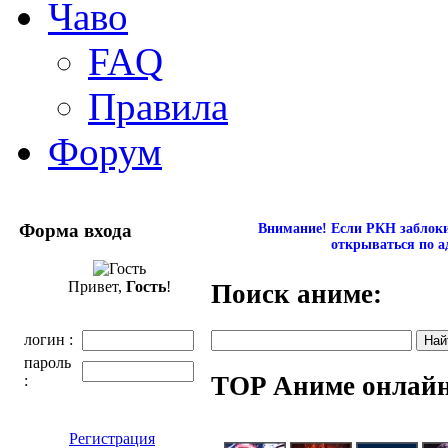
Чаво
FAQ
Правила
Форум
Форма входа
Внимание! Если РКН заблокир
открываться по а
Привет,
Гость
!
Поиск аниме:
логин :
пароль
TOP Аниме онлай
:
Регистрация