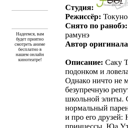
Студия:
Режиссёр:
Токуно
Снято по ранобэ:
рамунэ
Надеемся, вам
будет приятно
Автор оригинала
смотреть аниме
бесплатно в
нашем онлайн
кинотеатре!
Описание:
Саку Т
подонком и ловел
Однако ничто не м
безупречную репу
школьной элиты. 
нормальный парен
и про его друзей:
принцессы, Юа У