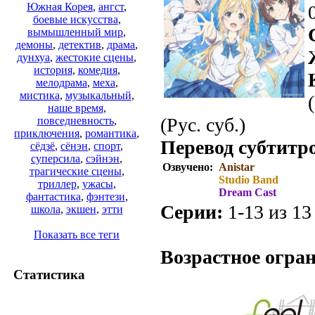
Южная Корея
,
ангст
,
боевые искусства
,
вымышленный мир
,
демоны
,
детектив
,
драма
,
дунхуа
,
жестокие сцены
,
история
,
комедия
,
мелодрама
,
меха
,
мистика
,
музыкальный
,
наше время
,
(Рус. суб.)
повседневность
,
приключения
,
романтика
,
Перевод субтитр
сёдзё
,
сёнэн
,
спорт
,
суперсила
,
сэйнэн
,
Озвучено:
Anistar
трагические сцены
,
Studio Band
триллер
,
ужасы
,
Dream Cast
фантастика
,
фэнтези
,
Серии:
1-13 из 13 
школа
,
экшен
,
этти
.
Показать все теги
Возрастное огра
Статистика