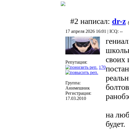
#2 написал:
dr-z
17 апреля 2026 16:01 | ICQ: --
гениа
школь
своих 
Репутация:
постан
170
реальн
Группа:
болтов
Анимешник
Регистрация:
ранобэ
17.03.2010
на люб
будет.