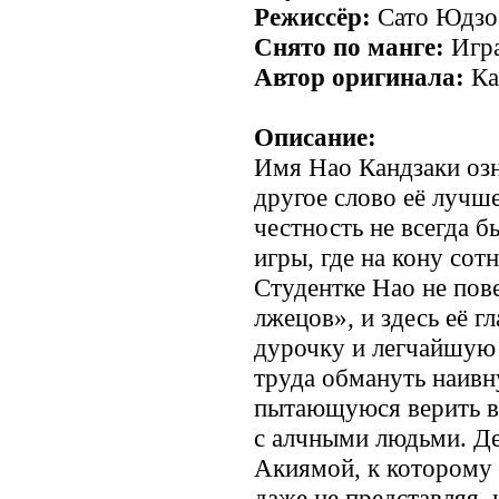
Режиссёр:
Сато Юдзо
Снято по манге:
Игра
Автор оригинала:
Ка
Описание:
Имя Нао Кандзаки озн
другое слово её лучше
честность не всегда б
игры, где на кону сот
Студентке Нао не пов
лжецов», и здесь её гл
дурочку и легчайшую
труда обмануть наивн
пытающуюся верить в
с алчными людьми. Де
Акиямой, к которому 
даже не представляя, 