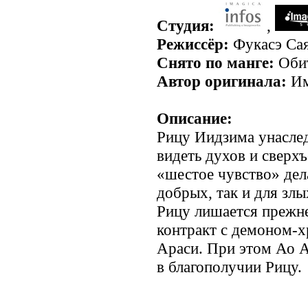
Студия:
,
Режиссёр:
Фукасэ Са
Снято по манге:
Обит
Автор оригинала:
Им
Описание:
Рицу Иидзима унаслед
видеть духов и сверх
«шестое чувство» дел
добрых, так и для злы
Рицу лишается прежне
контракт с демоном-х
Араси. При этом Ао А
в благополучии Рицу.
.