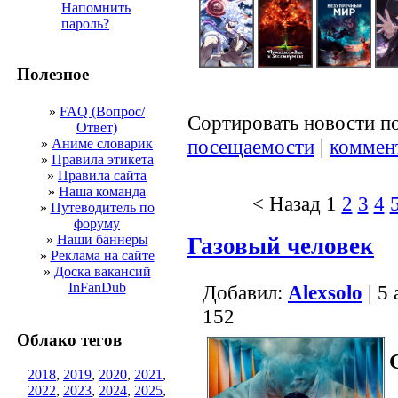
Напомнить
пароль?
Полезное
»
FAQ (Вопрос/
Сортировать новости п
Ответ)
посещаемости
|
коммен
»
Аниме словарик
»
Правила этикета
»
Правила сайта
»
Наша команда
< Назад
1
2
3
4
»
Путеводитель по
форуму
»
Наши баннеры
Газовый человек
»
Реклама на сайте
»
Доска вакансий
InFanDub
Добавил:
Alexsolo
| 5
152
Облако тегов
2018
,
2019
,
2020
,
2021
,
2022
,
2023
,
2024
,
2025
,