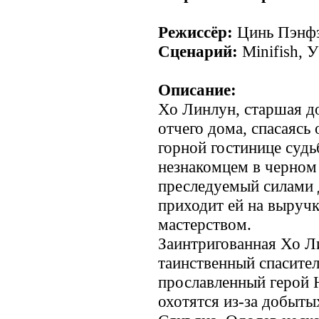
Режиссёр:
Цинь Пэнфэ
Сценарий:
Minifish, 
Описание:
Хо Линлун, старшая до
отчего дома, спасаясь 
горной гостинице судь
незнакомцем в черном
преследуемый силами д
приходит ей на выруч
мастерством.
Заинтригованная Хо Ли
таинственный спаситель
прославленный герой 
охотятся из-за добыты