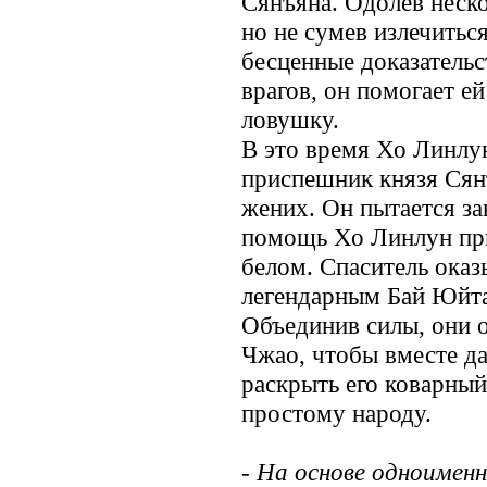
Сянъяна. Одолев неск
но не сумев излечитьс
бесценные доказательс
врагов, он помогает ей
ловушку.
В это время Хо Линлу
приспешник князя Сян
жених. Он пытается за
помощь Хо Линлун при
белом. Спаситель оказ
легендарным Бай Юйта
Объединив силы, они 
Чжао, чтобы вместе да
раскрыть его коварный
простому народу.
- На основе одноименн