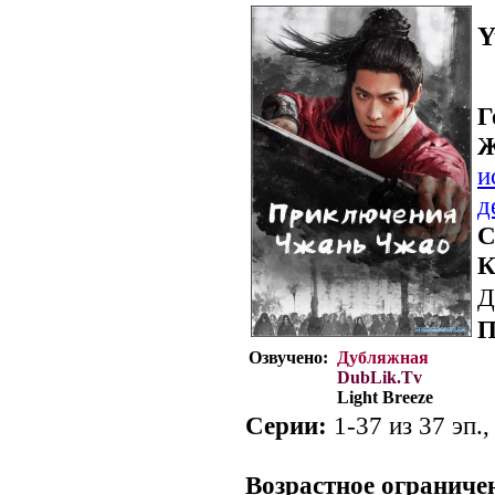
Y
Г
Ж
и
д
С
К
Д
П
Озвучено:
Дубляжная
DubLik.Tv
Light Breeze
Серии:
1-37 из 37 эп.,
Возрастное ограниче