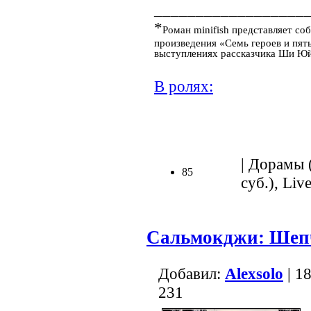
__________________
*
Роман minifish представляет с
произведения «Семь героев и пят
выступлениях рассказчика Ши Юй
В ролях:
.
| Дорамы 
85
суб.), Live
Сальмокджи: Шеп
Добавил:
Alexsolo
| 1
231