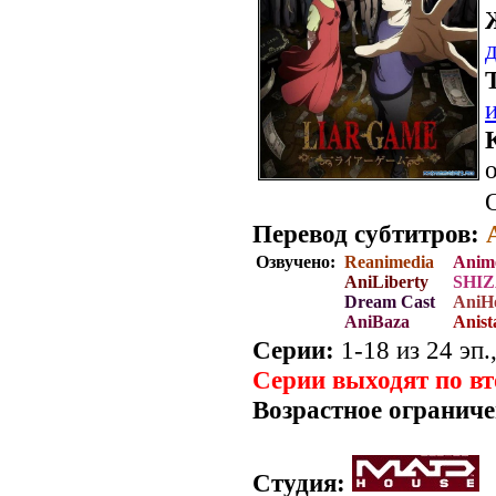
о
Перевод субтитров:
Озвучено:
Reanimedia
Anim
AniLiberty
SHIZ
Dream Cast
AniHo
AniBaza
Anist
Серии:
1-18 из 24 эп.
Серии выходят по в
Возрастное ограниче
Студия: