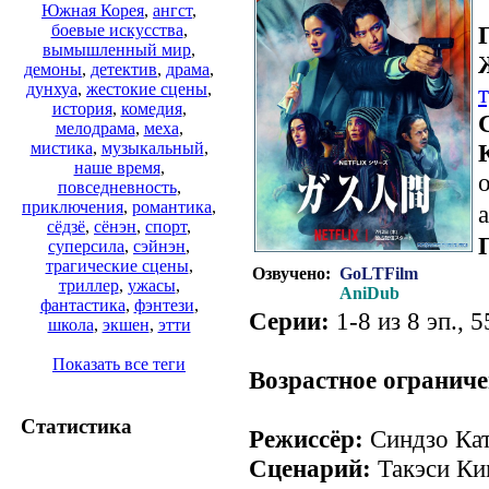
Южная Корея
,
ангст
,
боевые искусства
,
вымышленный мир
,
демоны
,
детектив
,
драма
,
дунхуа
,
жестокие сцены
,
история
,
комедия
,
мелодрама
,
меха
,
мистика
,
музыкальный
,
наше время
,
о
повседневность
,
приключения
,
романтика
,
a
сёдзё
,
сёнэн
,
спорт
,
суперсила
,
сэйнэн
,
трагические сцены
,
Озвучено:
GoLTFilm
триллер
,
ужасы
,
AniDub
фантастика
,
фэнтези
,
Серии:
1-8 из 8 эп., 5
школа
,
экшен
,
этти
Показать все теги
Возрастное ограниче
Статистика
Режиссёр:
Синдзо Ка
Сценарий:
Такэси Ки