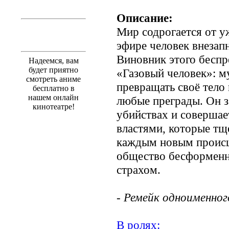
Описание:
Мир содрогается от у
эфире человек внезапн
Виновник этого беспр
Надеемся, вам
будет приятно
«Газовый человек»: 
смотреть аниме
превращать своё тело 
бесплатно в
нашем онлайн
любые преграды. Он з
кинотеатре!
убийствах и совершае
властями, которые тщ
каждым новым происш
общество бесформен
страхом.
- Ремейк одноименног
В ролях: