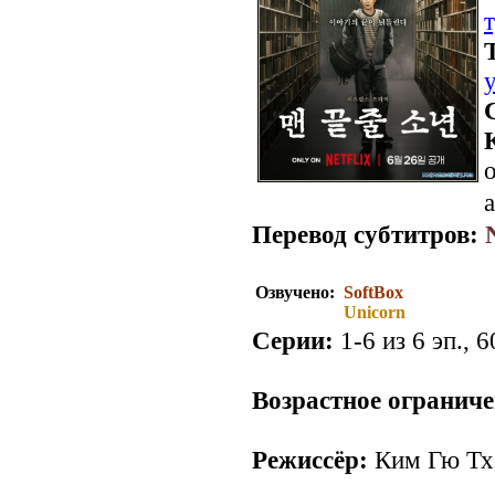
о
a
Перевод субтитров:
Озвучено:
SoftBox
Unicorn
Серии:
1-6 из 6 эп., 6
Возрастное ограниче
Режиссёр:
Ким Гю Тх