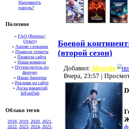
Напомнить
пароль?
Полезное
»
FAQ (Вопрос/
Боевой континент
Ответ)
»
Аниме словарик
(второй сезон)
»
Правила этикета
»
Правила сайта
»
Наша команда
Добавил:
Alexsolo
»
Путеводитель по
форуму
Вчера, 23:57 | Просмо
»
Наши баннеры
»
Реклама на сайте
»
Доска вакансий
D
InFanDub
Облако тегов
Г
Ж
2018
,
2019
,
2020
,
2021
,
ф
2022
,
2023
,
2024
,
2025
,