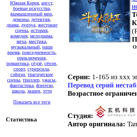
Южная Корея
,
ангст
,
и
боевые искусства
,
Т
вымышленный мир
,
демоны
,
детектив
,
К
драма
,
дунхуа
,
жестокие
(
сцены
,
история
,
комедия
,
мелодрама
,
П
меха
,
мистика
,
О
музыкальный
,
наше
время
,
повседневность
,
приключения
,
романтика
,
сёдзё
,
сёнэн
,
спорт
,
суперсила
,
сэйнэн
,
трагические
Серии:
1-165 из ххх эп
сцены
,
триллер
,
ужасы
,
Перевод серий неста
фантастика
,
фэнтези
,
школа
,
экшен
,
этти
Возрастное ограниче
Показать все теги
Студия:
Статистика
Автор оригинала:
Tan