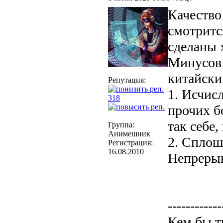
Качество 
смотритс
сделаны 
Минусов 
китайски
Репутация:
1. Исчисл
318
прочих б
так себе,
Группа:
Анимешник
2. Сплош
Регистрация:
16.08.2010
Непреры
------------
Кем бы т