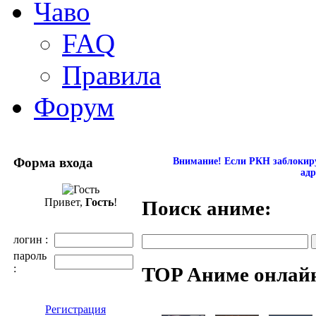
Чаво
FAQ
Правила
Форум
Форма входа
Внимание! Если РКН заблокиру
адр
Привет,
Гость
!
Поиск аниме:
логин :
пароль
:
TOP Аниме онлай
Регистрация