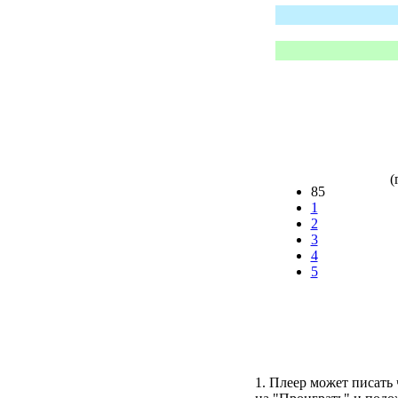
(
85
1
2
3
4
5
1. Плеер может писать 