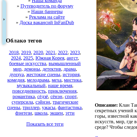
»
Наша команда
»
Путеводитель по форуму
»
Наши баннеры
»
Реклама на сайте
»
Доска вакансий InFanDub
Облако тегов
2018
,
2019
,
2020
,
2021
,
2022
,
2023
,
2024
,
2025
,
Южная Корея
,
ангст
,
боевые искусства
,
вымышленный
мир
,
демоны
,
детектив
,
драма
,
дунхуа
,
жестокие сцены
,
история
,
комедия
,
мелодрама
,
меха
,
мистика
,
музыкальный
,
наше время
,
повседневность
,
приключения
,
романтика
,
сёдзё
,
сёнэн
,
спорт
,
суперсила
,
сэйнэн
,
трагические
Описание:
Клан Тан
сцены
,
триллер
,
ужасы
,
фантастика
,
секретных учений к
фэнтези
,
школа
,
экшен
,
этти
горы, известной как
искусств, мир, где
Показать все теги
среде? Чтобы следо