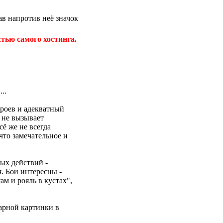
в напротив неё значок
тью самого хостинга.
...
ероев и адекватный
 не вызывает
ё же не всегда
что замечательное и
ных действий -
. Бои интересны -
там и рояль в кустах",
карной картинки в