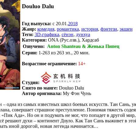
Douluo Dalu
Год выпуска:
c 20.01.
2018
Жанр:
комедия
,
романтика
,
история
,
фэнтези
,
экшен
Теги:
3D-графика
,
сёнэн
,
дунхуа
Категория:
ONA (Рус.озв.), Хардсаб
Озвучено:
Anton Shanteau & Женька Пипец
Серии:
1-263 из 263 эп., 20 мин.
.
Возрастное ограничение:
14+
Студия:
Снято по манге:
Douluo Dalu
Автор оригинала:
Му Фэн Чунь
 – одна из самых известных школ боевых искусств. Тан Сань, ук
лана, совершает страшное преступление. Понимая тяжесть содея
 «Пик Ада». Но он и подумать не мог, что попадет в другой мир,
 всё решают духи – континент Доуло. Как Тан Сань выживет в эт
вать иной дорогой, новая легенда начинается…