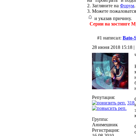
на "Проиграть" и подо
2. Загляните на
Форум
.
3. Можете пожаловатся
и указав причину.
Серии на хостинге M
#1 написал:
Bato-
28 июня 2018 15:18 | 
Репутация:
318
Группа:
Анимешник
Регистрация:
16.08.2010