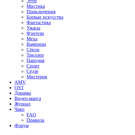
Этти
Мистика
Приключения
Боевые искусства
Фантастика
Ужасы
Фэнтези
Меха
Вампиры
Сёнэн
Триллер
Пародия
Спорт
Сёдзё
Мистерия
AMV
OST
Дорамы
Видео-манга
Журнал
Чаво
FAQ
Правила
Форум