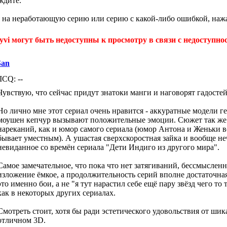
ждите.
 на неработающую серию или серию с какой-либо ошибкой, нажа
yvi могут быть недоступны к просмотру в связи с недоступнос
San
ICQ: --
Чувствую, что сейчас придут знатоки манги и наговорят гадостей
Но лично мне этот сериал очень нравится - аккуратные модели г
моушен кепчур вызывают положительные эмоции. Сюжет так же
нареканий, как и юмор самого сериала (юмор Антона и Женьки вс
бывает уместным). А ушастая сверхскоростная зайка и вообще не
невиданное со времён сериала "Дети Индиго из другого мира".
Самое замечательное, что пока что нет затягиваний, бессмыслен
изложение ёмкое, а продолжительность серий вполне достаточная
это именно бои, а не "я тут нарастил себе ещё пару звёзд чего то 
как в некоторых других сериалах.
Смотреть стоит, хотя бы ради эстетического удовольствия от ши
отличном 3D.