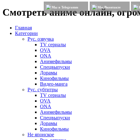
Мы в Telegramm
Мы Вконтакте
Смотреть аниме онлайн, огром
Главная
Категории
Рус. озвучка
TV сериалы
OVA
ONA
Анимефильмы
Спецвыпуски
Дорамы
Кинофильмы
Видео-манга
Рус. субтитры
TV сериалы
OVA
ONA
Анимефильмы
Спецвыпуски
Дорамы
Кинофильмы
Не японское