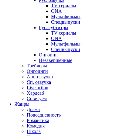
Рус. озвучка
TV сериалы
ONA
Мультфильмы
Спецвыпуски
Рус. субтитры
TV сериалы
ONA
Мультфильмы
Спецвыпуски
Онгоинг
Незавершённые
Трейлеры
Онгоинги
Анг. озвучка
Яп. озвучка
Live action
Хардсаб
Советуем
Жанры
Драма
Повседневность
Романтика
Комедия
Школа