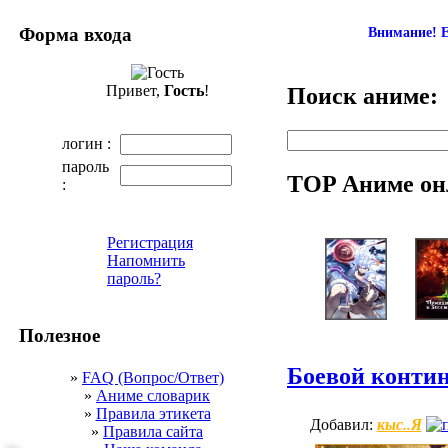
Форма входа
Внимание! Е
Привет,
Гость
!
Поиск аниме:
логин :
пароль
TOP Аниме он
:
Регистрация
Напомнить
пароль?
Полезное
Боевой контин
»
FAQ (Вопрос/Ответ)
»
Аниме словарик
»
Правила этикета
кыс..Я
Добавил:
»
Правила сайта