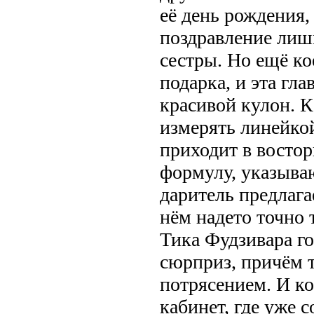
её день рождения,
поздравление лишь
сестры. Но ещё кое
подарка, и эта гл
красивой кулон. 
измерять линейко
приходит в востор
формулу, указыва
даритель предлагае
нём надето точно 
Тика Фудзивара г
сюрприз, причём т
потрясением. И ко
кабинет, где уже 