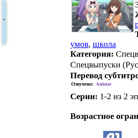
умов
,
школа
Категория:
Спецв
Спецвыпуски (Рус.
Перевод субтитр
Озвучено:
Anistar
Серии:
1-2 из 2 эп
.
Возрастное огра