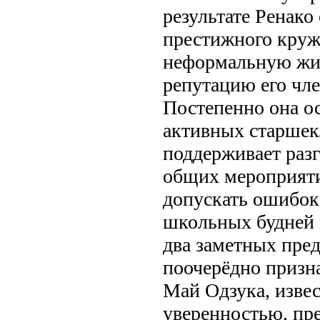
результате Ренако
престижного круж
неформальную жиз
репутацию его чле
Постепенно она ос
активных старшек
поддерживает разг
общих мероприяти
допускать ошибок
школьных будней н
два заметных пре
поочерёдно призна
Май Одзука, изве
уверенностью, пре