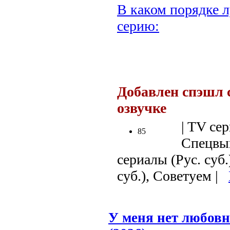
В каком порядке л
серию:
.
Добавлен спэшл 
озвучке
.
| TV сер
85
Спецвып
сериалы (Рус. суб
суб.), Советуем |
У меня нет любовн