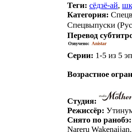
Теги:
сёдзё-ай
,
шк
Категория:
Спецв
Спецвыпуски (Рус.
Перевод субтитр
Озвучено:
Anistar
Серии:
1-5 из 5 эп
.
Возрастное огра
Студия:
Режиссёр:
Утинум
Снято по ранобэ:
Nareru Wakenaijan,