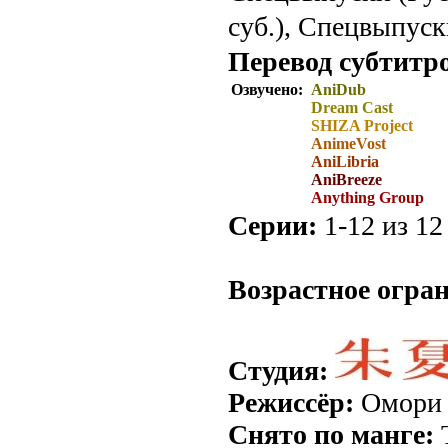
суб.), Спецвыпуск
Перевод субтитр
Озвучено:
AniDub
Dream Cast
SHIZA Project
AnimeVost
AniLibria
AniBreeze
Anything Group
Серии:
1-12 из 12
.
Возрастное огра
Студия:
Режиссёр:
Омори 
Снято по манге: