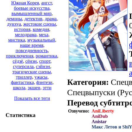
Южная Корея
,
ангст
,
боевые искусства
,
вымышленный мир
,
демоны
,
детектив
,
драма
,
дунхуа
,
жестокие сцены
,
история
,
комедия
,
мелодрама
,
меха
,
мистика
,
музыкальный
,
наше время
,
повседневность
,
приключения
,
романтика
,
сёдзё
,
сёнэн
,
спорт
,
суперсила
,
сэйнэн
,
трагические сцены
,
триллер
,
ужасы
,
Категория:
Спецв
фантастика
,
фэнтези
,
школа
,
экшен
,
этти
Спецвыпуски (Рус.
Показать все теги
Перевод субтитр
Озвучено:
AniLiberty
Статистика
AniDub
Anistar
Макс Летов и ShiY