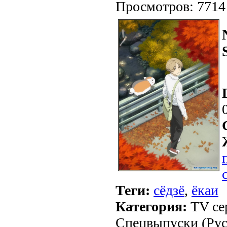
Просмотров: 7714
Теги:
сёдзё
,
ёкаи
Категория:
TV сер
Спецвыпуски (Рус.