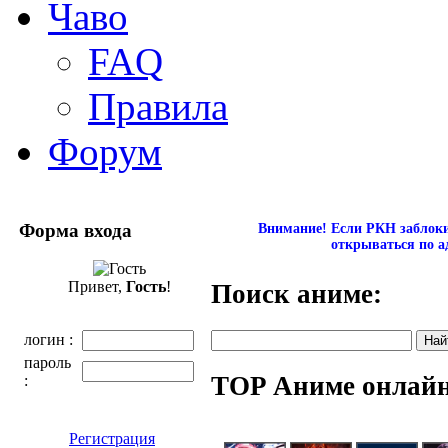
Чаво
FAQ
Правила
Форум
Форма входа
Внимание! Если РКН заблокир
открываться по а
Привет,
Гость
!
Поиск аниме:
логин :
пароль
TOP Аниме онлай
:
Регистрация