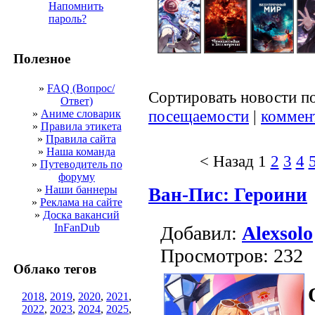
Напомнить
пароль?
Полезное
»
FAQ (Вопрос/
Сортировать новости п
Ответ)
посещаемости
|
коммен
»
Аниме словарик
»
Правила этикета
»
Правила сайта
»
Наша команда
< Назад
1
2
3
4
»
Путеводитель по
форуму
»
Наши баннеры
Ван-Пис: Героини
»
Реклама на сайте
»
Доска вакансий
InFanDub
Добавил:
Alexsolo
Просмотров: 232
Облако тегов
2018
,
2019
,
2020
,
2021
,
2022
,
2023
,
2024
,
2025
,