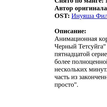
Снято по манге:
I
Автор оригинала
OST:
Инуяша Филь
Описание:
Анимационная кор
Черный Тетсуйга"
пятнадцатой серие
более полноценной
нескольких минут
часть из закончен
просто".