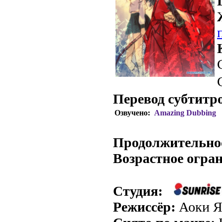
Перевод субтитр
Озвучено:
Amazing Dubbing
.
Продолжительно
Возрастное огра
Студия:
Режиссёр:
Аоки Я