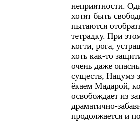
неприятности. Од
хотят быть свобо
пытаются отобрат
тетрадку. При этом
когти, рога, устра
хоть как-то защит
очень даже опасн
существ, Нацумэ з
ёкаем Мадарой, к
освобождает из за
драматично-забавн
продолжается и по