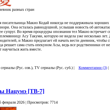
евник разных стран
я писательница Макио Кодай никогда не поддерживала хороших
нори. Она осталась равнодушной, услышав новость об автокатас
е супруг. Во время процедуры опознания тел Макио встречает 
лемянницу Асу Такуми, которую не видела уже несколько лет. 
одителей, и Макио предлагает ей начать вести дневник, чтобы с
ца решает сама стать опекуном Асы, ведь все родственники от не
т научиться жить вместе.
 сериалы (Рус. озв.), TV сериалы (Рус. суб.) |
Комментарии (3)
|
ы Нацумэ [ТВ-7]
5 февраля 2026 | Просмотров: 7714