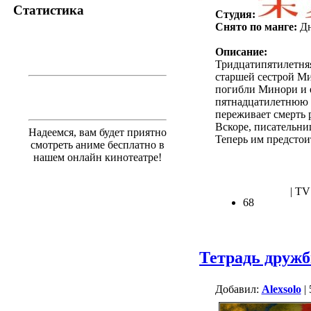
Статистика
Студия:
Снято по манге:
Дн
Описание:
Тридцатипятилетня
старшей сестрой Ми
погибли Минори и е
пятнадцатилетнюю п
переживает смерть р
Вскоре, писательни
Надеемся, вам будет приятно
Теперь им предстои
смотреть аниме бесплатно в
нашем онлайн кинотеатре!
.
| TV
68
Тетрадь дружб
Добавил:
Alexsolo
| 