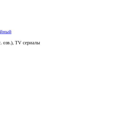
ейный
. озв.), TV сериалы