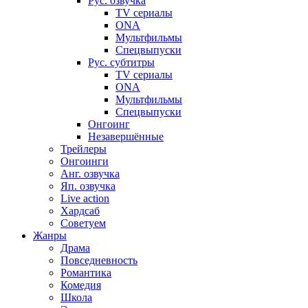
Рус. озвучка
TV сериалы
ONA
Мультфильмы
Спецвыпуски
Рус. субтитры
TV сериалы
ONA
Мультфильмы
Спецвыпуски
Онгоинг
Незавершённые
Трейлеры
Онгоинги
Анг. озвучка
Яп. озвучка
Live action
Хардсаб
Советуем
Жанры
Драма
Повседневность
Романтика
Комедия
Школа