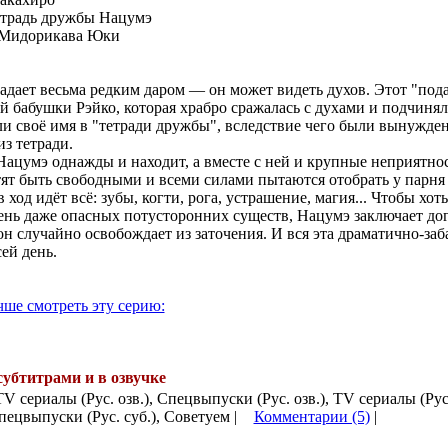
традь дружбы Нацумэ
Мидорикава Юки
дает весьма редким даром — он может видеть духов. Этот "под
й бабушки Рэйко, которая храбро сражалась с духами и подчиняла
 своё имя в "тетради дружбы", вследствие чего были вынужден
из тетради.
Нацумэ однажды и находит, а вместе с ней и крупные неприятн
ят быть свободными и всеми силами пытаются отобрать у парня
в ход идёт всё: зубы, когти, рога, устрашение, магия... Чтобы хот
ень даже опасных потусторонних существ, Нацумэ заключает дог
он случайно освобождает из заточения. И вся эта драматично-заб
ей день.
чше смотреть эту серию:
субтитрами и в озвучке
.
 TV сериалы (Рус. озв.), Спецвыпуски (Рус. озв.), TV сериалы (Рус.
пецвыпуски (Рус. суб.), Советуем |
Комментарии (5)
|