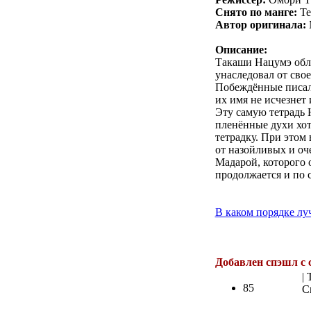
Снято по манге:
Те
Автор оригинала:
Описание:
Такаши Нацумэ обла
унаследовал от свое
Побеждённые писали
их имя не исчезнет 
Эту самую тетрадь 
пленённые духи хот
тетрадку. При этом 
от назойливых и оч
Мадарой, которого 
продолжается и по с
В каком порядке лу
.
Добавлен спэшл с 
|
85
С