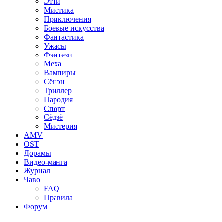
Этти
Мистика
Приключения
Боевые искусства
Фантастика
Ужасы
Фэнтези
Меха
Вампиры
Сёнэн
Триллер
Пародия
Спорт
Сёдзё
Мистерия
AMV
OST
Дорамы
Видео-манга
Журнал
Чаво
FAQ
Правила
Форум