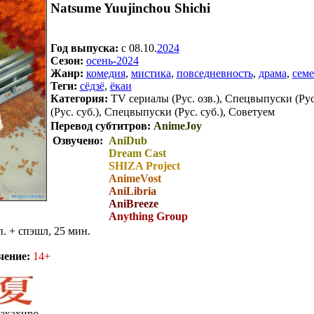
Natsume Yuujinchou Shichi
Год выпуска:
c 08.10.
2024
Сезон:
осень-2024
Жанр:
комедия
,
мистика
,
повседневность
,
драма
,
сем
Теги:
сёдзё
,
ёкаи
Категория:
TV сериалы (Рус. озв.), Спецвыпуски (Рус
(Рус. суб.), Спецвыпуски (Рус. суб.), Советуем
Перевод субтитров:
AnimeJoy
Озвучено:
AniDub
Dream Cast
SHIZA Project
AnimeVost
AniLibria
AniBreeze
Anything Group
п. + спэшл, 25 мин.
чение:
14+
акахиро