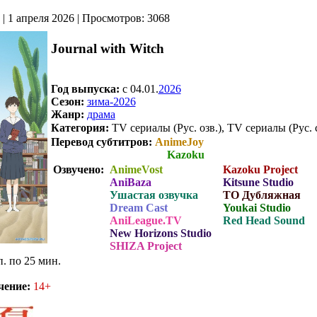
| 1 апреля 2026 | Просмотров: 3068
Journal with Witch
Год выпуска:
c 04.01.
2026
Сезон:
зима-2026
Жанр:
драма
Категория:
TV сериалы (Рус. озв.), TV сериалы (Рус. 
Перевод субтитров:
AnimeJoy
Kazoku
Озвучено:
AnimeVost
Kazoku Project
AniBaza
Kitsune Studio
Ушастая озвучка
ТО Дубляжная
Dream Cast
Youkai Studio
AniLeague.TV
Red Head Sound
New Horizons Studio
SHIZA Project
п. по 25 мин.
чение:
14+