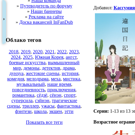
»
Наша команда
»
Путеводитель по форуму
Добавил:
Кассумия
»
Наши баннеры
»
Реклама на сайте
»
Доска вакансий InFanDub
Облако тегов
2018
,
2019
,
2020
,
2021
,
2022
,
2023
,
2024
,
2025
,
Южная Корея
,
ангст
,
боевые искусства
,
вымышленный
мир
,
демоны
,
детектив
,
драма
,
дунхуа
,
жестокие сцены
,
история
,
комедия
,
мелодрама
,
меха
,
мистика
,
музыкальный
,
наше время
,
повседневность
,
приключения
,
романтика
,
сёдзё
,
сёнэн
,
спорт
,
суперсила
,
сэйнэн
,
трагические
сцены
,
триллер
,
ужасы
,
фантастика
,
Серии:
1-13 из 13 э
фэнтези
,
школа
,
экшен
,
этти
.
Возрастное ограни
Показать все теги