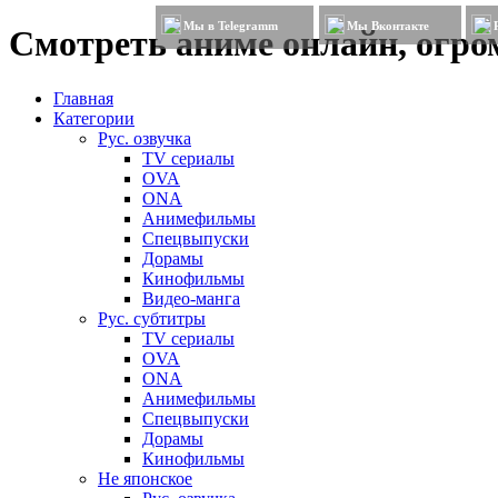
Мы в Telegramm
Мы Вконтакте
Смотреть аниме онлайн, огром
Главная
Категории
Рус. озвучка
TV сериалы
OVA
ONA
Анимефильмы
Спецвыпуски
Дорамы
Кинофильмы
Видео-манга
Рус. субтитры
TV сериалы
OVA
ONA
Анимефильмы
Спецвыпуски
Дорамы
Кинофильмы
Не японское