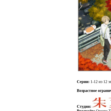
Серии:
1-12 из 12 э
.
Возрастное ограни
Студия:
Режиссёр:
Омори Т