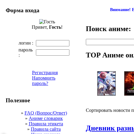
Форма входа
Внимание! Е
Привет,
Гость
!
Поиск аниме:
логин :
пароль
TOP Аниме он
:
Регистрация
Напомнить
пароль?
Полезное
Сортировать новости 
»
FAQ (Вопрос/Ответ)
»
Аниме словарик
»
Правила этикета
Дневник разн
»
Правила сайта