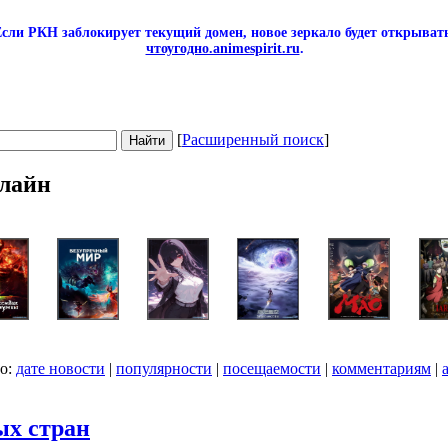
сли РКН заблокирует текущий домен, новое зеркало будет открывать
чтоугодно.animespirit.ru
.
[
Расширенный поиск
]
лайн
по:
дате новости
|
популярности
|
посещаемости
|
комментариям
|
ых стран