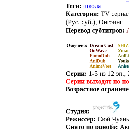
Теги:
школа
Категория:
TV сериал
(Рус. суб.), Онгоинг
Перевод субтитров:
Озвучено:
Dream Cast
SHIZ
OnWave
Ушас
FumoDub
AniLi
AniDub
Youka
AnimeVost
Anist
Серии:
1-5 из 12 эп.,
Серии выходят по п
Возрастное ограниче
Студия:
Режиссёр:
Сюй Чуань
Снято по ранобэ:
Акк