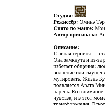
Студия:
Режиссёр:
Оминэ Тэр
Снято по манге:
Монс
Автор оригинала:
Ао
Описание:
Главная героиня — ст
Она замкнута и из-за 
избегает общения: лю
волнение или смущени
мутировать. Жизнь Ку
появляется Арата Ми
парень. Его внимание
чувства, и в этот мом
трансформация. Вскор