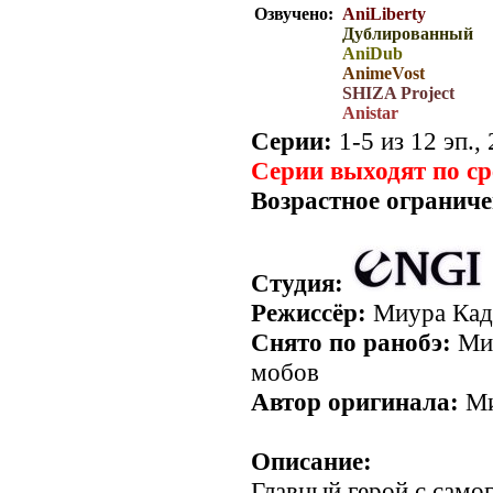
Озвучено:
AniLiberty
Дублированный
AniDub
AnimeVost
SHIZA Project
Anistar
Серии:
1-5 из 12 эп.,
Серии выходят по с
Возрастное ограниче
Студия:
Режиссёр:
Миура Кад
Снято по ранобэ:
Мир
мобов
Автор оригинала:
Ми
Описание:
Главный герой с само