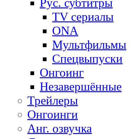
Рус. субтитры
TV сериалы
ONA
Мультфильмы
Спецвыпуски
Онгоинг
Незавершённые
Трейлеры
Онгоинги
Анг. озвучка