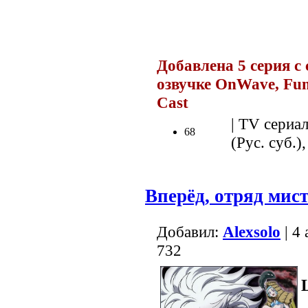
.
Добавлена 5 серия с
озвучке OnWave, Fu
Cast
.
| TV сериал
68
(Рус. суб.),
Вперёд, отряд мис
Добавил:
Alexsolo
| 4
732