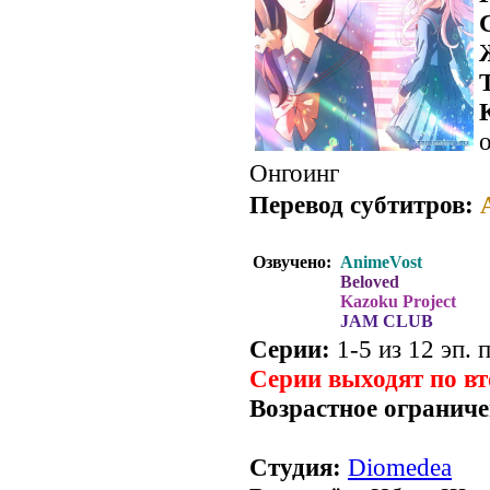
о
Онгоинг
Перевод субтитров:
Озвучено:
AnimeVost
Beloved
Kazoku Project
JAM CLUB
Серии:
1-5 из 12 эп. 
Серии выходят по в
Возрастное ограниче
Студия:
Diomedea