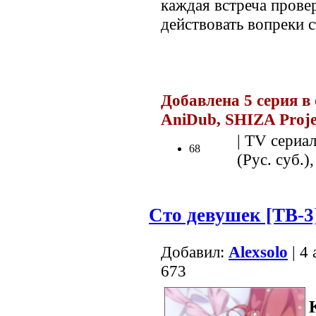
каждая встреча провер
действовать вопреки с
.
Добавлена 5 серия в
AniDub, SHIZA Proj
| TV сериал
68
(Рус. суб.),
Сто девушек [ТВ-3
Добавил:
Alexsolo
| 4
673