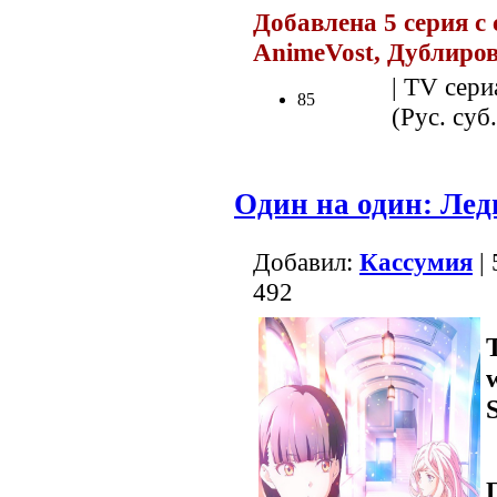
Добавлена 5 серия с 
AnimeVost, Дублиро
| TV сери
85
(Рус. суб.
Один на один: Лед
Добавил:
Кассумия
| 
492