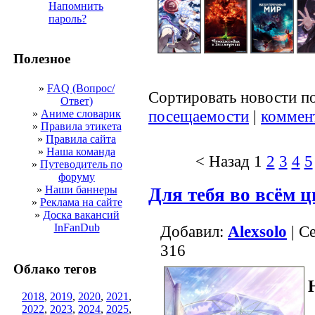
Напомнить
пароль?
Полезное
»
FAQ (Вопрос/
Сортировать новости п
Ответ)
посещаемости
|
коммен
»
Аниме словарик
»
Правила этикета
»
Правила сайта
»
Наша команда
< Назад
1
2
3
4
5
»
Путеводитель по
форуму
»
Наши баннеры
Для тебя во всём ц
»
Реклама на сайте
»
Доска вакансий
InFanDub
Добавил:
Alexsolo
| С
316
Облако тегов
2018
,
2019
,
2020
,
2021
,
2022
,
2023
,
2024
,
2025
,