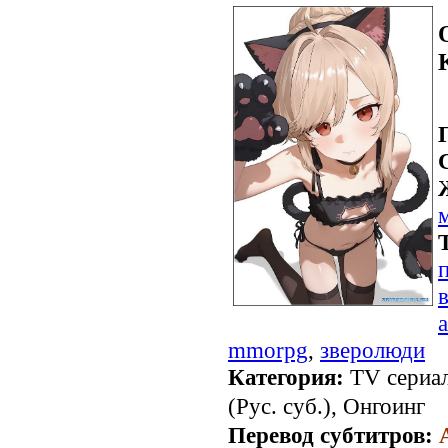
mmorpg
,
зверолюди
Категория:
TV сериал
(Рус. суб.), Онгоинг
Перевод субтитров: