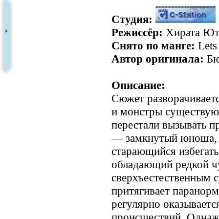
Студия:
Режиссёр:
Хирата Ют
Снято по манге:
Lets
Автор оригинала:
Б
Описание:
Сюжет разворачивается
и монстры существуют
перестали вызывать п
— замкнутый юноша, 
старающийся избегать
обладающий редкой ч
сверхъестественным с
притягивает паранорма
регулярно оказываетс
происшествий. Однажд