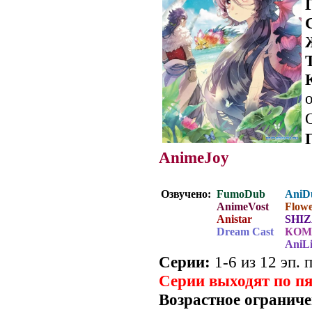
о
AnimeJoy
Озвучено:
FumoDub
AniD
AnimeVost
Flowe
Anistar
SHIZ
Dream Cast
КОМ
AniLi
Серии:
1-6 из 12 эп. 
Серии выходят по п
Возрастное ограниче