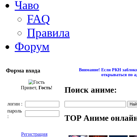
Чаво
FAQ
Правила
Форум
Форма входа
Внимание! Если РКН заблокир
открываться по а
Привет,
Гость
!
Поиск аниме:
логин :
пароль
TOP Аниме онлай
:
Регистрация