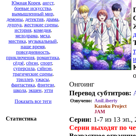
Южная Корея
,
ангст
,
боевые искусства
,
вымышленный мир
,
демоны
,
детектив
,
драма
,
дунхуа
,
жестокие сцены
,
история
,
комедия
,
мелодрама
,
меха
,
мистика
,
музыкальный
,
наше время
,
повседневность
,
приключения
,
романтика
,
сёдзё
,
сёнэн
,
спорт
,
суперсила
,
сэйнэн
,
о
трагические сцены
,
триллер
,
ужасы
,
Онгоинг
фантастика
,
фэнтези
,
школа
,
экшен
,
этти
Перевод субтитров:
Озвучено:
AniLiberty
Показать все теги
Kazoku Project
JAM
Серии:
1-7 из 13 эп.,
Статистика
Серии выходят по ч
Возрастное ограниче