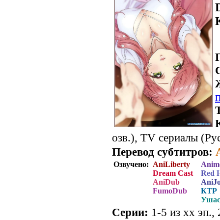
озв.), TV сериалы (Рус
Перевод субтитров:
Озвучено:
AniLiberty
Anim
Dream Cast
Red 
AniDub
AniJ
FumoDub
КТР
Ушас
Серии:
1-5 из хх эп.,