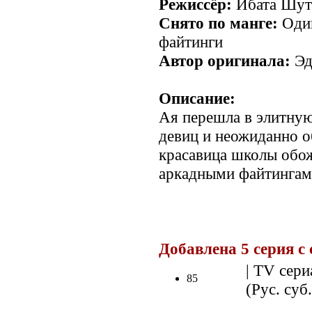
Режиссёр:
Ибата Шут
Снято по манге:
Один
файтинги
Автор оригинала:
Эд
Описание:
Ая перешла в элитну
девиц и неожиданно о
красавица школы обож
аркадными файтингам
.
Добавлена 5 серия с
| TV сери
85
(Рус. суб.