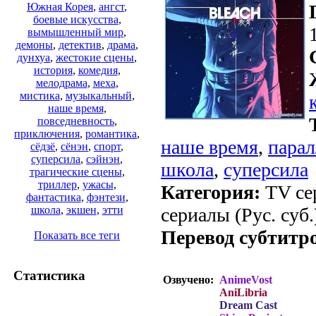
Южная Корея
,
ангст
,
боевые искусства
,
вымышленный мир
,
демоны
,
детектив
,
драма
,
дунхуа
,
жестокие сцены
,
история
,
комедия
,
мелодрама
,
меха
,
мистика
,
музыкальный
,
наше время
,
повседневность
,
приключения
,
романтика
,
наше время
,
пара
сёдзё
,
сёнэн
,
спорт
,
суперсила
,
сэйнэн
,
школа
,
суперсила
трагические сцены
,
триллер
,
ужасы
,
Категория:
TV сер
фантастика
,
фэнтези
,
сериалы (Рус. суб.
школа
,
экшен
,
этти
Перевод субтитр
Показать все теги
Статистика
Озвучено:
AnimeVost
AniLibria
Dream Cast