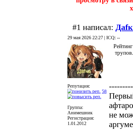
просмотру в связи
х
#1 написал:
Даfк
29 мая 2026 22:27 | ICQ: --
Рейтинг
трупов.
---------
Репутация:
58
Первый
афтаро
Группа:
Анимешник
не мож
Регистрация:
аргуме
1.01.2012