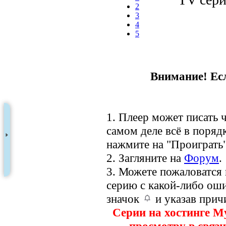
2
3
4
5
Внимание! Есл
1. Плеер может писать ч
самом деле всё в порядк
нажмите на "Проиграть"
2. Загляните на
Форум
.
3. Можете пожаловатся
серию с какой-либо оши
значок
и указав прич
Серии на хостинге M