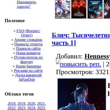
Напомнить
пароль?
Полезное
»
FAQ (Вопрос/
Блич: Тысячелетня
Ответ)
»
Аниме словарик
часть 1]
»
Правила этикета
»
Правила сайта
»
Наша команда
Добавил:
Henness
»
Путеводитель по
форуму
| 2
»
Наши баннеры
Просмотров: 3321
»
Реклама на сайте
»
Доска вакансий
InFanDub
Облако тегов
2018
,
2019
,
2020
,
2021
,
2022
,
2023
,
2024
,
2025
,