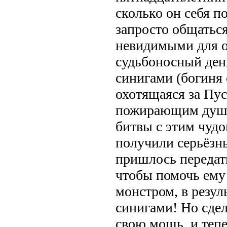
сколько он себя п
запросто общаться
невидимыми для 
судьбоносный день
синигами (богиня 
охотящаяся за Пу
пожирающим души
битвы с этим чуд
получили серьёзны
пришлось передат
чтобы помочь ему
монстром, в резул
синигами! Но сдел
свою мощь, и тепе