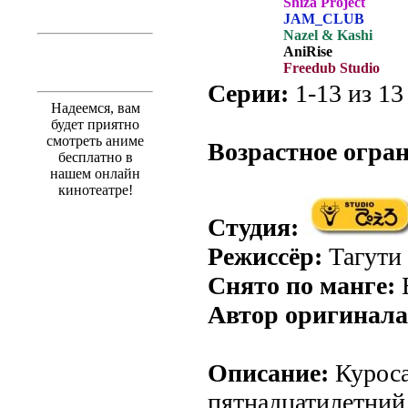
Shiza Project
JAM_CLUB
Nazel & Kashi
AniRise
Freedub Studio
Серии:
1-13 из 13 
Надеемся, вам
.
будет приятно
смотреть аниме
Возрастное огра
бесплатно в
нашем онлайн
кинотеатре!
Студия:
Режиссёр:
Тагути
Снято по манге:
Автор оригинала
Описание:
Куроса
пятнадцатилетний 