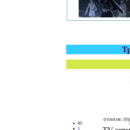
Т
(голосов: 16)
85
TV сери
1