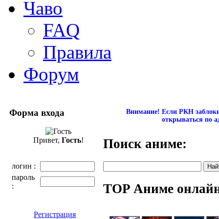
Чаво
FAQ
Правила
Форум
Форма входа
Внимание! Если РКН заблокир
открываться по а
Привет,
Гость
!
Поиск аниме:
логин :
пароль
TOP Аниме онлай
:
Регистрация