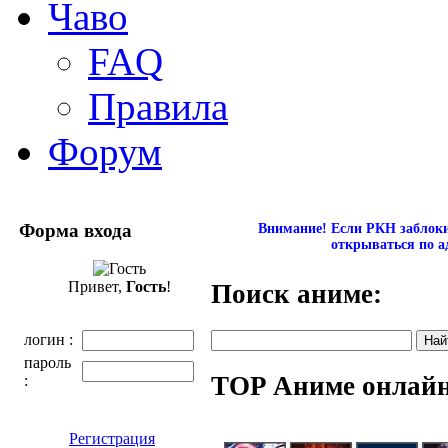
Чаво
FAQ
Правила
Форум
Форма входа
Внимание! Если РКН заблокир
открываться по а
Привет,
Гость
!
Поиск аниме:
логин :
пароль
TOP Аниме онлай
:
Регистрация