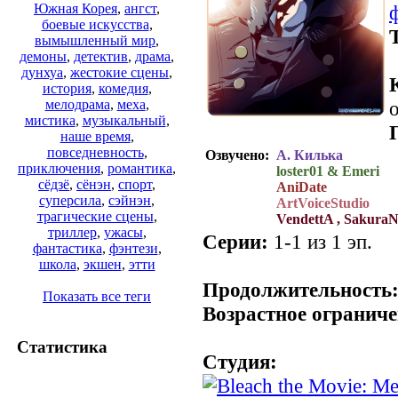
Южная Корея
,
ангст
,
боевые искусства
,
вымышленный мир
,
демоны
,
детектив
,
драма
,
дунхуа
,
жестокие сцены
,
история
,
комедия
,
о
мелодрама
,
меха
,
мистика
,
музыкальный
,
наше время
,
повседневность
,
Озвучено:
А. Килька
приключения
,
романтика
,
loster01 & Emeri
сёдзё
,
сёнэн
,
спорт
,
AniDate
суперсила
,
сэйнэн
,
ArtVoiceStudio
трагические сцены
,
VendettA , Sakura
триллер
,
ужасы
,
Серии:
1-1 из 1 эп.
фантастика
,
фэнтези
,
.
школа
,
экшен
,
этти
Продолжительность
Показать все теги
Возрастное ограниче
Статистика
Студия: