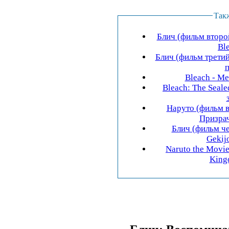
Так
Блич (фильм второй
Ble
Блич (фильм третий)
Bleach - Me
Bleach: The Seale
Наруто (фильм в
Призрач
Блич (фильм че
Gekijo
Naruto the Movie