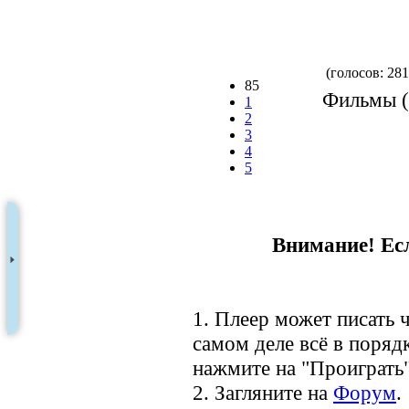
(голосов: 281
85
Фильмы (Р
1
2
3
4
5
Внимание! Есл
1. Плеер может писать ч
самом деле всё в порядк
нажмите на "Проиграть"
2. Загляните на
Форум
.