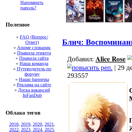
Напомнить
пароль?
Полезное
»
FAQ (Вопрос/
Блич: Воспоминан
Ответ)
»
Аниме словарик
»
Правила этикета
Alice Rose
Добавил:
»
Правила сайта
»
Наша команда
| 29 д
»
Путеводитель по
форуму
293557
»
Наши баннеры
»
Реклама на сайте
»
Доска вакансий
InFanDub
Облако тегов
2018
,
2019
,
2020
,
2021
,
2022
,
2023
,
2024
,
2025
,