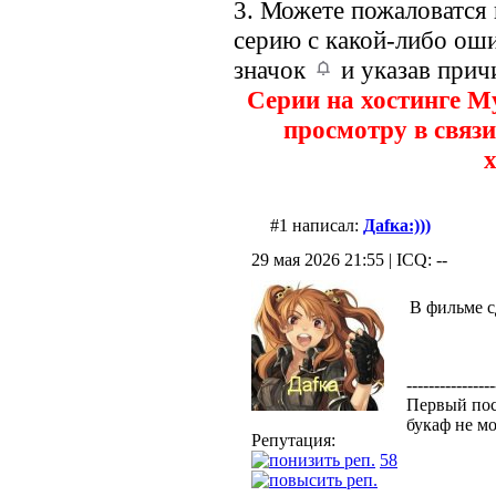
3. Можете пожаловатся
серию с какой-либо оши
значок
и указав прич
Серии на хостинге M
просмотру в связи
х
#1 написал:
Даfка:)))
29 мая 2026 21:55 | ICQ: --
В фильме с
----------------
Первый пост
букаф не м
Репутация:
58