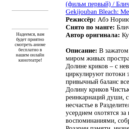
Режиссёр:
Абэ Нори
Снято по манге:
Бли
Автор оригинала:
Ку
Надеемся, вам
будет приятно
смотреть аниме
Описание:
В зажатом
бесплатно в
нашем онлайн
миром живых простра
кинотеатре!
Долине криков – с н
циркулируют потоки 
привычный баланс вс
Долину криков Чистые
реинкарнаций души, 
несчастье в Разделите
усердием охотятся за
воспоминаниями, соб
Розарии памяти, инач