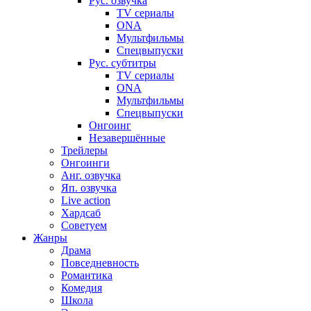
Рус. озвучка
TV сериалы
ONA
Мультфильмы
Спецвыпуски
Рус. субтитры
TV сериалы
ONA
Мультфильмы
Спецвыпуски
Онгоинг
Незавершённые
Трейлеры
Онгоинги
Анг. озвучка
Яп. озвучка
Live action
Хардсаб
Советуем
Жанры
Драма
Повседневность
Романтика
Комедия
Школа