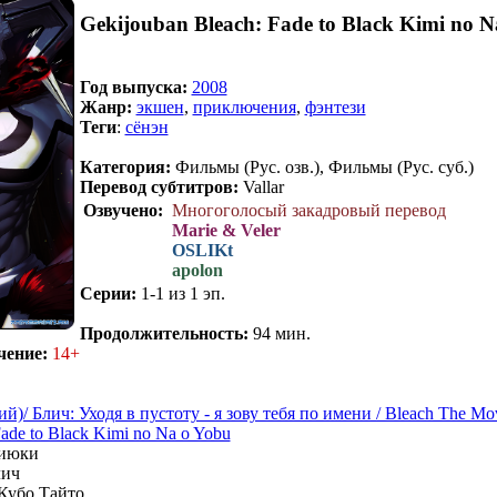
Gekijouban Bleach: Fade to Black Kimi no N
Год выпуска:
2008
Жанр:
экшен
,
приключения
,
фэнтези
Теги
:
сёнэн
Категория:
Фильмы (Рус. озв.), Фильмы (Рус. суб.)
Перевод субтитров:
Vallar
Озвучено:
Многоголосый закадровый перевод
Marie & Veler
OSLIKt
apolon
Серии:
1-1 из 1 эп.
.
Продолжительность:
94 мин.
чение:
14+
июки
ич
Кубо Тайто