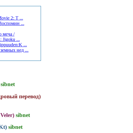
vie 2: T ...
Воспомин ...
 меча /
Jigoku ...
ppuuden:K ...
емных нед ...
sibnet
ровый перевод)
Veler)
sibnet
Kt)
sibnet