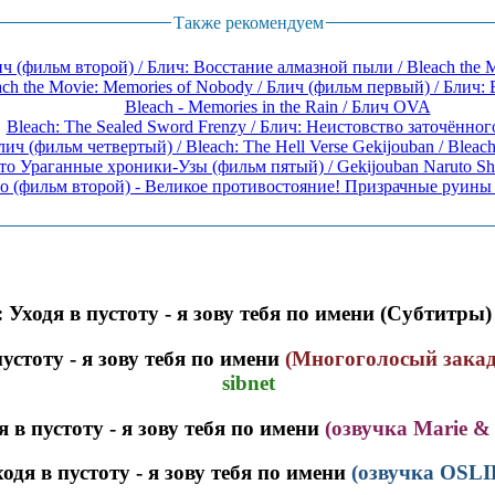
Также рекомендуем
ч (фильм второй) / Блич: Восстание алмазной пыли / Bleach the Mo
ach the Movie: Memories of Nobody / Блич (фильм первый) / Блич: 
Bleach - Memories in the Rain / Блич OVA
Bleach: The Sealed Sword Frenzy / Блич: Неистовство заточённого
лич (фильм четвертый) / Bleach: The Hell Verse Gekijouban / Bleach: 
о Ураганные хроники-Узы (фильм пятый) / Gekijouban Naruto Shi
о (фильм второй) - Великое противостояние! Призрачные руины з
 Уходя в пустоту - я зову тебя по имени
(Субтитры)
устоту - я зову тебя по имени
(Многоголосый закад
sibnet
 в пустоту - я зову тебя по имени
(озвучка Marie & 
одя в пустоту - я зову тебя по имени
(озвучка OSLI