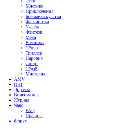
Этти
Мистика
Приключения
Боевые искусства
Фантастика
Ужасы
Фэнтези
Меха
Вампиры
Сёнэн
Триллер
Пародия
Спорт
Сёдзё
Мистерия
AMV
OST
Дорамы
Видео-манга
Журнал
Чаво
FAQ
Правила
Форум