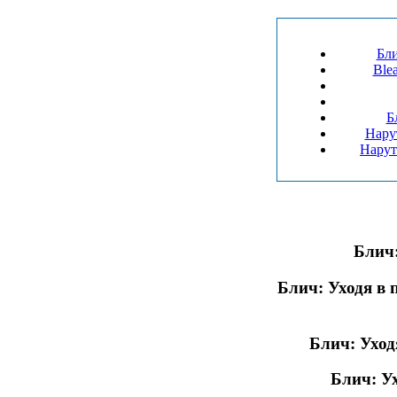
Бли
Ble
Б
Нарут
Нарут
Блич:
Блич: Уходя в п
Блич: Уходя
Блич: Ух