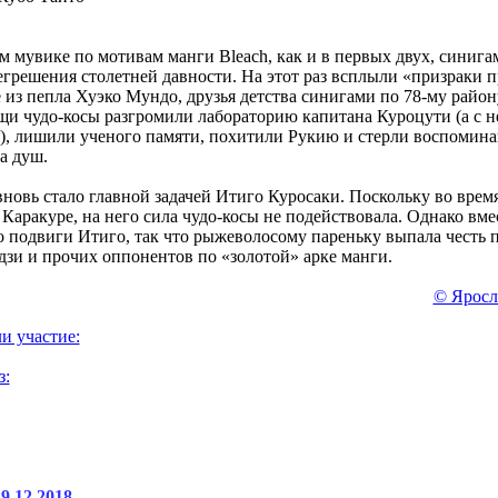
м мувике по мотивам манги Bleach, как и в первых двух, синиг
регрешения столетней давности. На этот раз всплыли «призраки
 из пепла Хуэко Мундо, друзья детства синигами по 78-му райо
и чудо-косы разгромили лабораторию капитана Куроцути (а с н
), лишили ученого памяти, похитили Рукию и стерли воспоминан
а душ.
новь стало главной задачей Итиго Куросаки. Поскольку во врем
Каракуре, на него сила чудо-косы не подействовала. Однако вме
о подвиги Итиго, так что рыжеволосому пареньку выпала честь 
дзи и прочих оппонентов по «золотой» арке манги.
© Яросл
и участие:
з:
9.12.2018
.