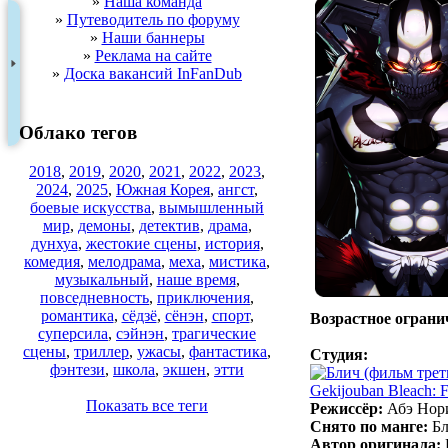
»
Наша команда
»
Путеводитель по форуму
»
Наши баннеры
»
Реклама на сайте
»
Доска вакансий InFanDub
Облако тегов
2018
,
2019
,
2020
,
2021
,
2022
,
2023
,
2024
,
2025
,
Южная Корея
,
ангст
,
боевые искусства
,
вымышленный
мир
,
демоны
,
детектив
,
драма
,
дунхуа
,
жестокие сцены
,
история
,
комедия
,
мелодрама
,
меха
,
мистика
,
музыкальный
,
наше время
,
повседневность
,
приключения
,
романтика
,
сёдзё
,
сёнэн
,
спорт
,
Возрастное ограни
суперсила
,
сэйнэн
,
трагические
сцены
,
триллер
,
ужасы
,
фантастика
,
Студия:
фэнтези
,
школа
,
экшен
,
этти
Показать все теги
Режиссёр:
Абэ Нор
Снято по манге:
Бл
Автор оригинала: