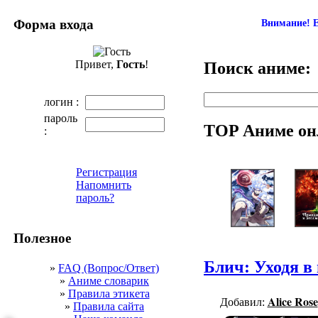
Форма входа
Внимание! Е
Привет,
Гость
!
Поиск аниме:
логин :
пароль
TOP Аниме он
:
Регистрация
Напомнить
пароль?
Полезное
Блич: Уходя в 
»
FAQ (Вопрос/Ответ)
»
Аниме словарик
»
Правила этикета
Alice Rose
Добавил:
»
Правила сайта