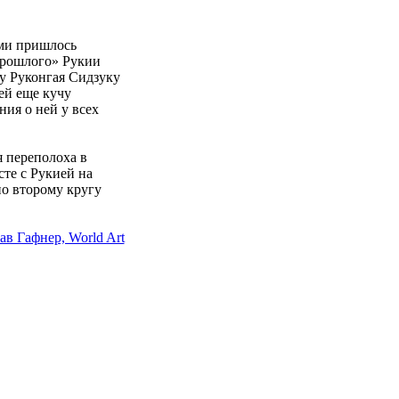
ами пришлось
 прошлого» Рукии
ну Руконгая Сидзуку
ей еще кучу
ия о ней у всех
я переполоха в
сте с Рукией на
по второму кругу
ав Гафнер, World Art