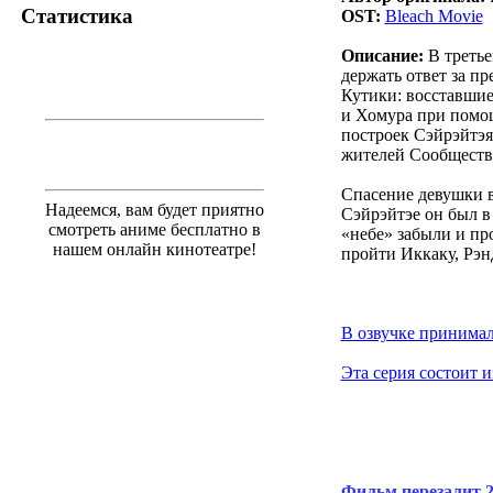
Статистика
OST:
Bleach Movie
Описание:
В третье
держать ответ за п
Кутики: восставшие
и Хомура при помощ
построек Сэйрэйтэя
жителей Сообществ
Спасение девушки в
Надеемся, вам будет приятно
Сэйрэйтэе он был в 
смотреть аниме бесплатно в
«небе» забыли и пр
нашем онлайн кинотеатре!
пройти Иккаку, Рэн
В озвучке принимал
Эта серия состоит и
Фильм перезалит 2