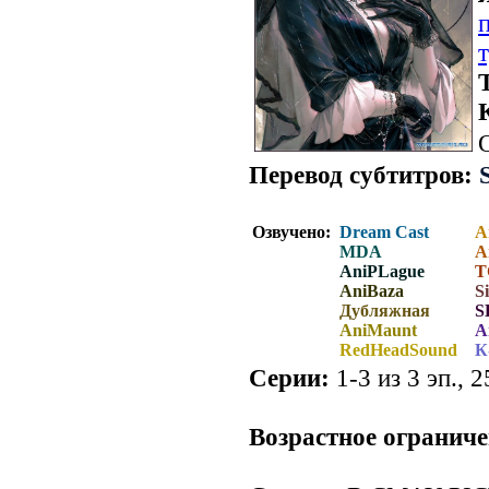
Перевод субтитров:
Озвучено:
Dream Cast
A
MDA
A
AniPLague
Т
AniBaza
S
Дубляжная
S
AniMaunt
A
RedHeadSound
К
Серии:
1-3 из 3 эп., 2
.
Возрастное ограниче