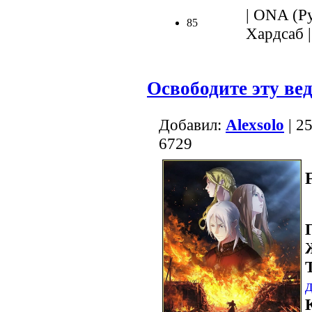
| ONA (Ру
85
Хардсаб 
Освободите эту ве
Добавил:
Alexsolo
| 2
6729