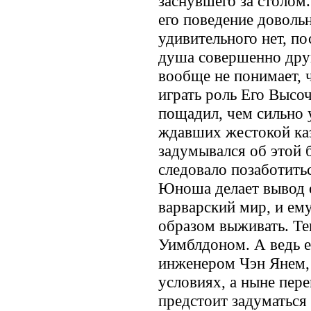
заснувшего за столом.
его поведение доволь
удивительного нет, по
душа совершенно друг
вообще не понимает, 
играть роль Его Высоч
пощадил, чем сильно
ждавших жестокой каз
задумывался об этой 
следовало позаботитьс
Юноша делает вывод о
варварский мир, и ем
образом выживать. Те
Уимблдоном. А ведь е
инженером Чэн Янем,
условиях, а ныне пер
предстоит задуматься