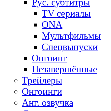
Рус. субтитры
TV сериалы
ONA
Мультфильмы
Спецвыпуски
Онгоинг
Незавершённые
Трейлеры
Онгоинги
Анг. озвучка