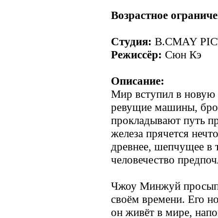
.
Возрастное ограниче
Студия:
B.CMAY PI
Режиссёр:
Сюн Кэ
Описание:
Мир вступил в новую
ревущие машины, бро
прокладывают путь про
железа прячется нечт
древнее, шепчущее в 
человечество предпоч
Чжоу Минжуй просыпае
своём времени. Его н
он живёт в мире, на