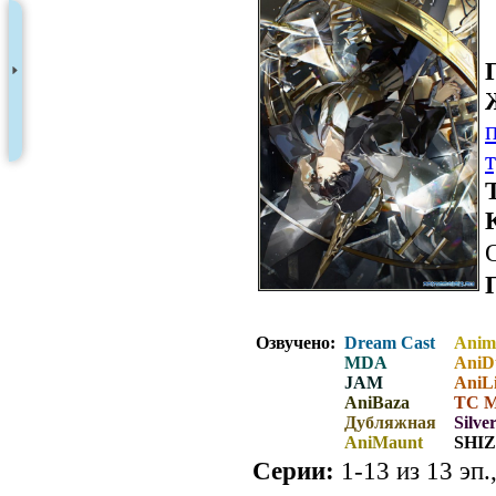
Озвучено:
Dream Cast
Anim
MDA
AniD
JAM
AniLi
AniBaza
ТС 
Дубляжная
Silve
AniMaunt
SHIZ
Серии:
1-13 из 13 эп.