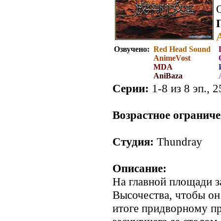
Озвучено:
Red Head Sound
AnimeVost
MDA
AniBaza
Серии:
1-8 из 8 эп., 2
.
Возрастное ограниче
Студия:
Thundray
Описание:
На главной площади з
Высочества, чтобы он
итоге придворному п