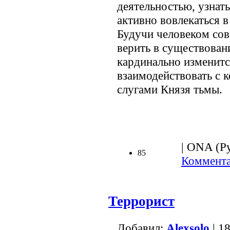
деятельностью, узнать
активно вовлекаться 
Будучи человеком сов
верить в существовани
кардинально изменится
взаимодействовать с 
слугами Князя тьмы.
.
| ONA (Ру
85
Коммента
Террорист
Добавил:
Alexsolo
| 1