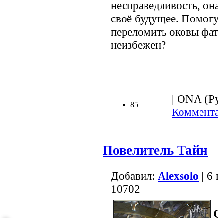
несправедливость, она
своё будущее. Помогу
переломить оковы фат
неизбежен?
.
| ONA (Ру
85
Коммента
Повелитель Тайн
Добавил:
Alexsolo
| 6
10702