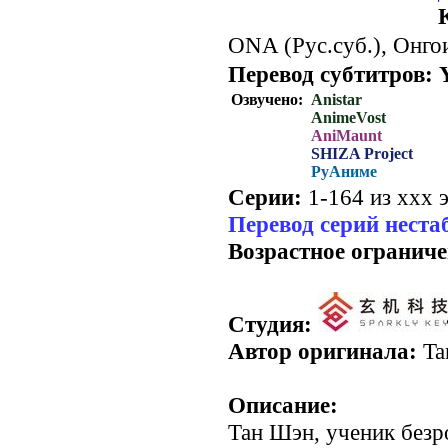
ONA (Рус.суб.), Онго
Перевод субтитров:
Озвучено:
Anistar
AnimeVost
AniMaunt
SHIZA Project
РуАниме
Серии:
1-164 из ххх э
Перевод серий неста
Возрастное ограниче
Студия:
Автор оригинала:
Ta
Описание:
Тан Шэн, ученик без