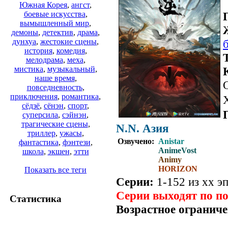
Южная Корея
,
ангст
,
боевые искусства
,
вымышленный мир
,
демоны
,
детектив
,
драма
,
дунхуа
,
жестокие сцены
,
история
,
комедия
,
мелодрама
,
меха
,
мистика
,
музыкальный
,
наше время
,
повседневность
,
приключения
,
романтика
,
сёдзё
,
сёнэн
,
спорт
,
суперсила
,
сэйнэн
,
трагические сцены
,
N.N. Азия
триллер
,
ужасы
,
Озвучено:
Anistar
фантастика
,
фэнтези
,
AnimeVost
школа
,
экшен
,
этти
Animy
HORIZON
Показать все теги
Серии:
1-152 из хх эп
Серии выходят по п
Статистика
Возрастное ограниче