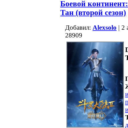
Боевой континент
Тан (второй сезон)
Добавил:
Alexsolo
| 2
28909