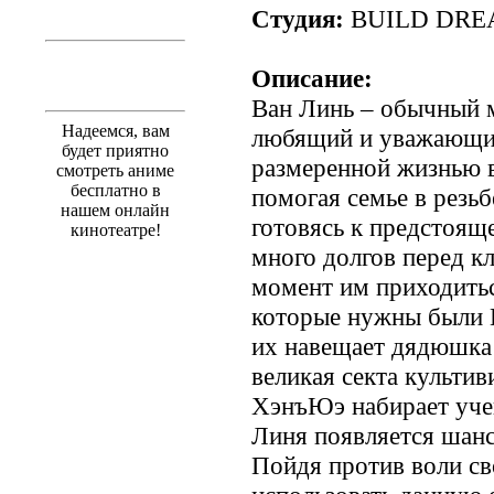
Студия:
BUILD DRE
Описание:
Ван Линь – обычный м
Надеемся, вам
любящий и уважающи
будет приятно
размеренной жизнью в
смотреть аниме
бесплатно в
помогая семье в резьб
нашем онлайн
готовясь к предстояще
кинотеатре!
много долгов перед кл
момент им приходиться
которые нужны были В
их навещает дядюшка 
великая секта культи
ХэнъЮэ набирает учен
Линя появляется шанс
Пойдя против воли св