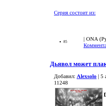
Серия состоит из:
.
| ONA (Ру
85
Коммента
Дьявол может пла
Добавил:
Alexsolo
| 5
11248