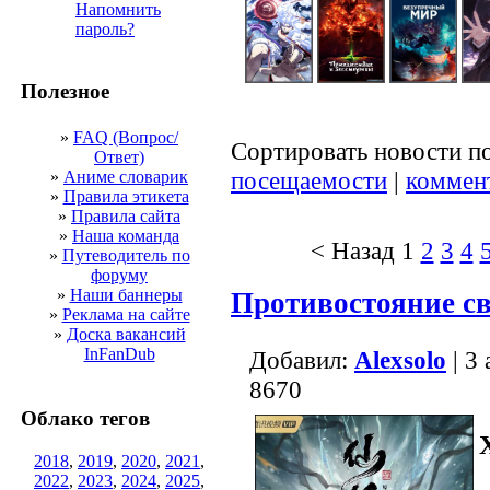
Напомнить
пароль?
Полезное
»
FAQ (Вопрос/
Сортировать новости п
Ответ)
посещаемости
|
коммен
»
Аниме словарик
»
Правила этикета
»
Правила сайта
»
Наша команда
< Назад
1
2
3
4
»
Путеводитель по
форуму
»
Наши баннеры
Противостояние св
»
Реклама на сайте
»
Доска вакансий
InFanDub
Добавил:
Alexsolo
| 3
8670
Облако тегов
2018
,
2019
,
2020
,
2021
,
2022
,
2023
,
2024
,
2025
,