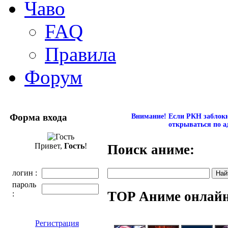
Чаво
FAQ
Правила
Форум
Форма входа
Внимание! Если РКН заблокир
открываться по а
Привет,
Гость
!
Поиск аниме:
логин :
пароль
TOP Аниме онлай
:
Регистрация