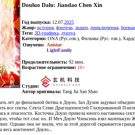
Douluo Dalu: Jiandao Chen Xin
Год выпуска:
12.07.
2025
Жанр:
история
,
фэнтези
,
экшен
,
приключения
,
боевые
Теги:
3D-графика
,
дунхуа
Категория:
ONA (Рус.озв.), Фильмы (Рус. озв.), Хард
Озвучено:
Anistar
LightFamily
.
Продолжительность:
92 мин.
Возрастное ограничение:
16+
Студия:
Автор оригинала:
Tang Jia San Shao
ать лет до финальной битвы в Доуло, Зал Духов задумал объедин
ить все секты. Секта Семи Драгоценностей Глазурованной Плит
лась в опасности. Косточка Доуло привела юного наставника се
ло, чтобы тот спас их. И Меч Доуло Чэньсинь взял маленькую 
вие. Однако они не знали, что за этой дорогой скрывается гранд
 весь континент Доуло...