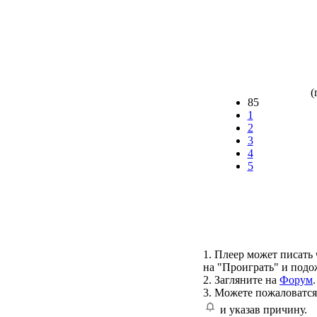
(
85
1
2
3
4
5
1. Плеер может писать 
на "Проиграть" и подо
2. Загляните на
Форум
.
3. Можете пожаловатся
и указав причину.