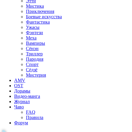
Этти
Мистика
Приключения
Боевые искусства
Фантастика
Ужасы
Фэнтези
Меха
Вампиры
Сёнэн
Триллер
Пародия
Спорт
Сёдзё
Мистерия
AMV
OST
Дорамы
Видео-манга
Журнал
Чаво
FAQ
Правила
Форум