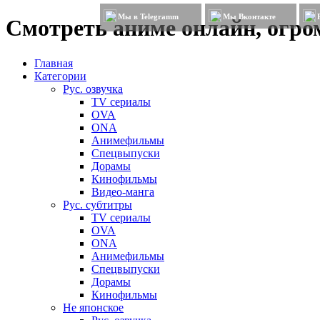
Мы в Telegramm
Мы Вконтакте
Смотреть аниме онлайн, огром
Главная
Категории
Рус. озвучка
TV сериалы
OVA
ONA
Анимефильмы
Спецвыпуски
Дорамы
Кинофильмы
Видео-манга
Рус. субтитры
TV сериалы
OVA
ONA
Анимефильмы
Спецвыпуски
Дорамы
Кинофильмы
Не японское