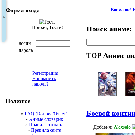
Форма входа
Внимание! Е
Привет,
Гость
!
Поиск аниме:
логин :
пароль
TOP Аниме он
:
Регистрация
Напомнить
пароль?
Полезное
Боевой контин
»
FAQ (Вопрос/Ответ)
»
Аниме словарик
»
Правила этикета
Добавил:
Alexsolo
»
Правила сайта