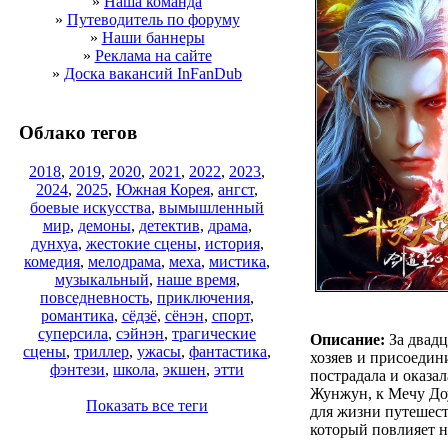
»
Наша команда
»
Путеводитель по форуму
»
Наши баннеры
»
Реклама на сайте
»
Доска вакансий InFanDub
Облако тегов
2018
,
2019
,
2020
,
2021
,
2022
,
2023
,
2024
,
2025
,
Южная Корея
,
ангст
,
боевые искусства
,
вымышленный
мир
,
демоны
,
детектив
,
драма
,
дунхуа
,
жестокие сцены
,
история
,
комедия
,
мелодрама
,
меха
,
мистика
,
музыкальный
,
наше время
,
повседневность
,
приключения
,
романтика
,
сёдзё
,
сёнэн
,
спорт
,
суперсила
,
сэйнэн
,
трагические
Описание:
За двадц
сцены
,
триллер
,
ужасы
,
фантастика
,
хозяев и присоедин
фэнтези
,
школа
,
экшен
,
этти
пострадала и оказа
Жунжун, к Мечу Доу
Показать все теги
для жизни путешест
который повлияет на