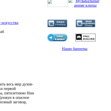
 искусства
саб
Наши баннеры
ить весь мир духов-
ки первой
кты, пятилетнюю Нин
Жунжун в опасное
иозный заговор,