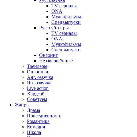
Рус. озвучка
TV сериалы
ONA
Мультфильмы
Спецвыпуски
Рус. субтитры
TV сериалы
ONA
Мультфильмы
Спецвыпуски
Онгоинг
Незавершённые
Трейлеры
Онгоинги
Анг. озвучка
Яп. озвучка
Live action
Хардсаб
Советуем
Жанры
Драма
Повседневность
Романтика
Комедия
Школа