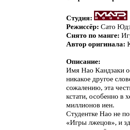
Студия:
Режиссёр:
Сато Юд
Снято по манге:
Иг
Автор оригинала:
К
Описание:
Имя Нао Кандзаки оз
никакое другое слов
сожалению, эта чест
кстати, особенно в х
миллионов иен.
Студентке Нао не по
«Игры лжецов», и зд