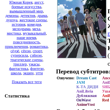
Южная Корея
,
ангст
,
боевые искусства
,
вымышленный мир
,
демоны
,
детектив
,
драма
,
дунхуа
,
жестокие сцены
,
история
,
комедия
,
мелодрама
,
меха
,
мистика
,
музыкальный
,
наше время
,
повседневность
,
приключения
,
романтика
,
сёдзё
,
сёнэн
,
спорт
,
суперсила
,
сэйнэн
,
трагические сцены
,
триллер
,
ужасы
,
фантастика
,
фэнтези
,
Перевод субтитров
школа
,
экшен
,
этти
Озвучено:
Dream Cast
Anc
Показать все теги
JAM
Ani
К-ТА ДИДИ
SHIZ
AniLibria
Уша
Статистика
Дубляжная
Ani
OnWave
Red
AnimeVost