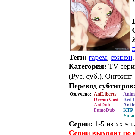
Теги:
гарем
,
сэйнэн
Категория:
TV сери
(Рус. суб.), Онгоинг
Перевод субтитров
Озвучено:
AniLiberty
Anim
Dream Cast
Red 
AniDub
AniJ
FumoDub
КТР
Ушас
Серии:
1-5 из хх эп.
Серии выходят по 