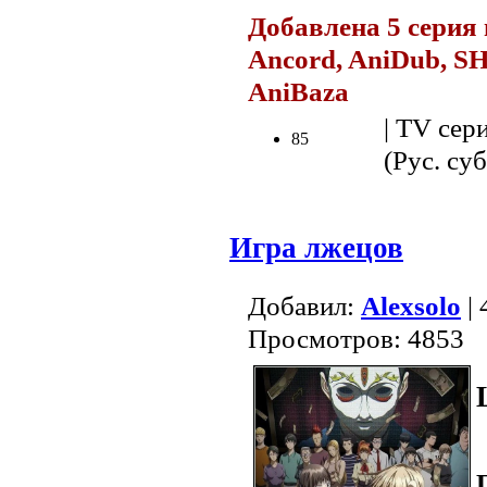
Добавлена 5 серия 
Ancord, AniDub, SH
AniBaza
.
| TV сер
85
(Рус. суб
Игра лжецов
Добавил:
Alexsolo
| 
Просмотров: 4853