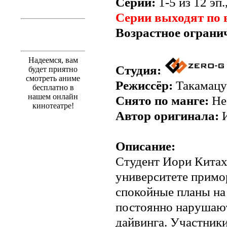
Серии:
1-5 из 12 эп.
Серии выходят по
Возрастное ограни
Надеемся, вам
Студия:
будет приятно
смотреть аниме
Режиссёр:
Такамацу
бесплатно в
нашем онлайн
Снято по манге:
Не
кинотеатре!
Автор оригинала:
И
Описание:
Студент Иори Китах
университете примор
спокойные планы на
постоянно нарушают
дайвинга. Участник