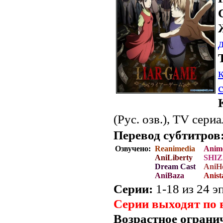
(Рус. озв.), TV сери
Перевод субтитров
Озвучено:
Reanimedia
Anim
AniLiberty
SHIZ
Dream Cast
AniHo
AniBaza
Anist
Серии:
1-18 из 24 эп
Серии выходят по
Возрастное ограни