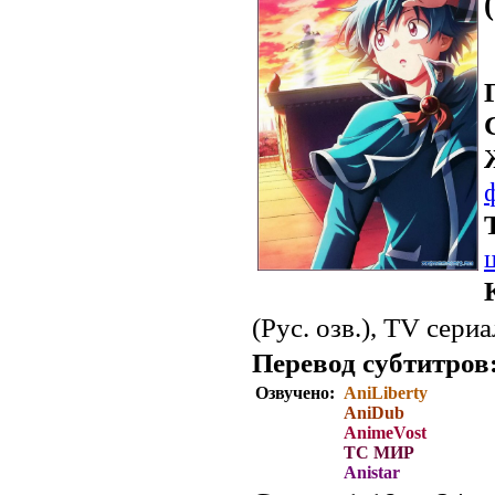
(Рус. озв.), TV сери
Перевод субтитров
Озвучено:
AniLiberty
AniDub
AnimeVost
ТС МИР
Anistar