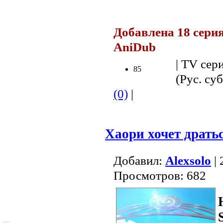
.
Добавлена 18 серия
AniDub
.
| TV сер
85
(Рус. суб
(0)
|
Хаори хочет драть
Добавил:
Alexsolo
| 
Просмотров: 682