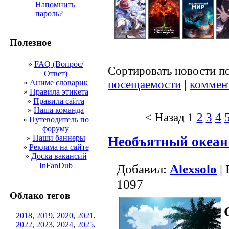
Напомнить
пароль?
Полезное
»
FAQ (Вопрос/
Сортировать новости п
Ответ)
посещаемости
|
коммен
»
Аниме словарик
»
Правила этикета
»
Правила сайта
»
Наша команда
< Назад
1
2
3
4
»
Путеводитель по
форуму
»
Наши баннеры
Необъятный океан 
»
Реклама на сайте
»
Доска вакансий
InFanDub
Добавил:
Alexsolo
| 
1097
Облако тегов
2018
,
2019
,
2020
,
2021
,
2022
,
2023
,
2024
,
2025
,