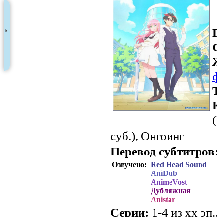
суб.), Онгоинг
Перевод субтитров
Озвучено:
Red Head Sound
AniDub
AnimeVost
Дубляжная
Anistar
Серии:
1-4 из хх эп.