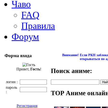
Чаво
FAQ
Правила
Форум
Форма входа
Внимание! Если РКН заблокир
открываться по а
Привет,
Гость
!
Поиск аниме:
логин :
пароль
TOP Аниме онлай
:
Регистрация