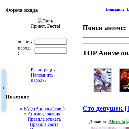
Форма входа
Внимание! Е
Привет,
Гость
!
Поиск аниме:
логин :
пароль
TOP Аниме он
:
Регистрация
Напомнить
пароль?
Полезное
Сто девушек [
»
FAQ (Вопрос/Ответ)
»
Аниме словарик
»
Правила этикета
Добавил:
Alexsolo
»
Правила сайта