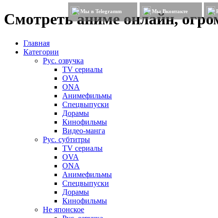
Мы в Telegramm
Мы Вконтакте
Смотреть аниме онлайн, огром
Главная
Категории
Рус. озвучка
TV сериалы
OVA
ONA
Анимефильмы
Спецвыпуски
Дорамы
Кинофильмы
Видео-манга
Рус. субтитры
TV сериалы
OVA
ONA
Анимефильмы
Спецвыпуски
Дорамы
Кинофильмы
Не японское