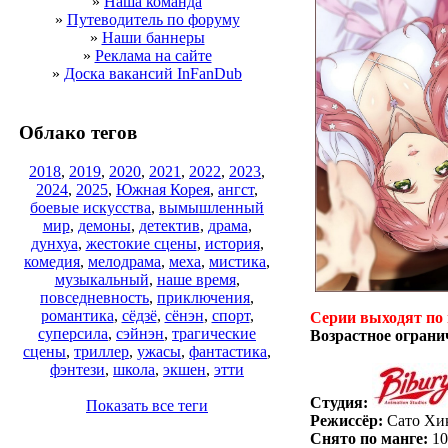
»
Наша команда
»
Путеводитель по форуму
»
Наши баннеры
»
Реклама на сайте
»
Доска вакансий InFanDub
Облако тегов
2018
,
2019
,
2020
,
2021
,
2022
,
2023
,
2024
,
2025
,
Южная Корея
,
ангст
,
боевые искусства
,
вымышленный
мир
,
демоны
,
детектив
,
драма
,
дунхуа
,
жестокие сцены
,
история
,
комедия
,
мелодрама
,
меха
,
мистика
,
музыкальный
,
наше время
,
повседневность
,
приключения
,
романтика
,
сёдзё
,
сёнэн
,
спорт
,
Серии выходят по
суперсила
,
сэйнэн
,
трагические
Возрастное ограни
сцены
,
триллер
,
ужасы
,
фантастика
,
фэнтези
,
школа
,
экшен
,
этти
Студия:
Показать все теги
Режиссёр:
Сато Хи
Снято по манге:
10