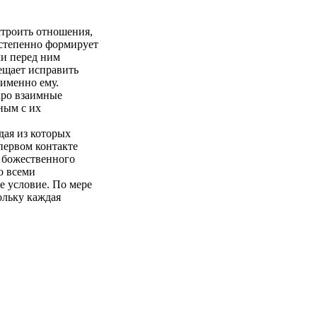
строить отношения,
остепенно формирует
чи перед ним
ещает исправить
 именно ему.
аро взаимные
ным с их
дая из которых
первом контакте
 божественного
о всеми
е условие. По мере
ольку каждая