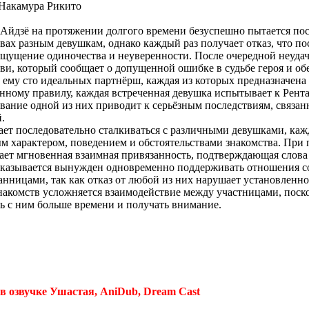
Накамура Рикито
Айдзё на протяжении долгого времени безуспешно пытается по
твах разным девушкам, однако каждый раз получает отказ, что п
ощущение одиночества и неуверенности. После очередной неуда
ви, который сообщает о допущенной ошибке в судьбе героя и об
 ему сто идеальных партнёрш, каждая из которых предназначена
нному правилу, каждая встреченная девушка испытывает к Рент
ование одной из них приводит к серьёзным последствиям, связан
.
ает последовательно сталкиваться с различными девушками, каж
м характером, поведением и обстоятельствами знакомства. При 
ет мгновенная взаимная привязанность, подтверждающая слова
оказывается вынужден одновременно поддерживать отношения с
нницами, так как отказ от любой из них нарушает установленно
накомств усложняется взаимодействие между участницами, поск
ь с ним больше времени и получать внимание.
 в озвучке Ушастая, AniDub, Dream Cast
.