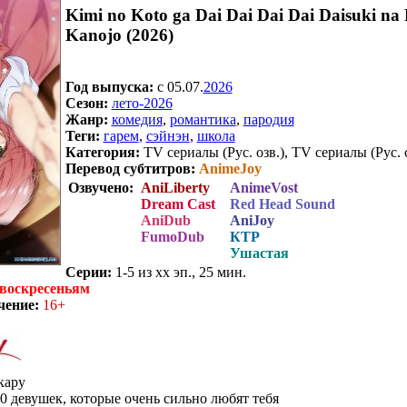
Kimi no Koto ga Dai Dai Dai Dai Daisuki na
Kanojo (2026)
Год выпуска:
c 05.07.
2026
Сезон:
лето-2026
Жанр:
комедия
,
романтика
,
пародия
Теги:
гарем
,
сэйнэн
,
школа
Категория:
TV сериалы (Рус. озв.), TV сериалы (Рус. 
Перевод субтитров:
AnimeJoy
Озвучено:
AniLiberty
AnimeVost
Dream Cast
Red Head Sound
AniDub
AniJoy
FumoDub
КТР
Ушастая
Серии:
1-5 из хх эп., 25 мин.
 воскресеньям
чение:
16+
кару
0 девушек, которые очень сильно любят тебя