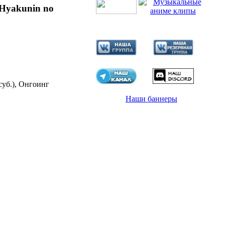
 Hyakunin no
суб.), Онгоинг
Наши баннеры