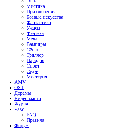
Этти
Мистика
Приключения
Боевые искусства
Фантастика
Ужасы
Фэнтези
Меха
Вампиры
Сёнэн
Триллер
Пародия
Спорт
Сёдзё
Мистерия
AMV
OST
Дорамы
Видео-манга
Журнал
Чаво
FAQ
Правила
Форум