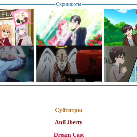
Скриншоты
Субтитры
AniLiberty
Dream Cast