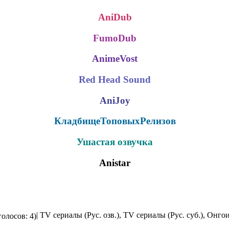
AniDub
FumoDub
AnimeVost
Red Head Sound
AniJoy
КладбищеТоповыхРелизов
Ушастая озвучка
Anistar
| TV сериалы (Рус. озв.), TV сериалы (Рус. суб.), Онго
голосов: 4)