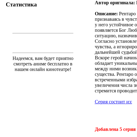
Автор оригинала:
Статистика
Описание:
Рентаро 
признаваясь в чувс
у него устойчивое 
появляется Бог Люб
ситуацию, назначив
Согласно установле
чувства, а игнорир
дальнейшей судьбой
Вскоре герой начин
Надеемся, вам будет приятно
обладает уникальны
смотреть аниме бесплатно в
между ними возника
нашем онлайн кинотеатре!
существа. Рентаро 
встреченными избра
увеличения числа з
стремится проводит
Серия состоит из:
.
Добавлена 5 серия