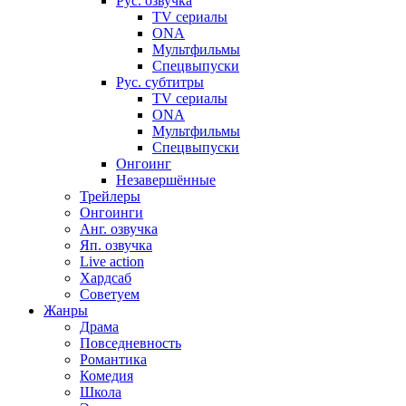
Рус. озвучка
TV сериалы
ONA
Мультфильмы
Спецвыпуски
Рус. субтитры
TV сериалы
ONA
Мультфильмы
Спецвыпуски
Онгоинг
Незавершённые
Трейлеры
Онгоинги
Анг. озвучка
Яп. озвучка
Live action
Хардсаб
Советуем
Жанры
Драма
Повседневность
Романтика
Комедия
Школа