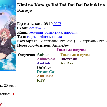
Kimi no Koto ga Dai Dai Dai Dai Daisuki na 
Kanojo
Год выпуска:
c 08.10.
2023
Сезон:
осень-2023
Жанр:
комедия
,
романтика
,
пародия
Теги:
гарем
,
сэйнэн
,
школа
Категория:
TV сериалы (Рус. озв.), TV сериалы (Рус. 
Перевод субтитров:
AnimeJoy
Ушастая озвучка
Озвучено:
Anistar
Ушастая озвучка
AnimeVost
Вистерия
AniDub
AniRise
OnWave
Dream Cast
AniLibria
КТР
п., 25 мин.
чение:
16+