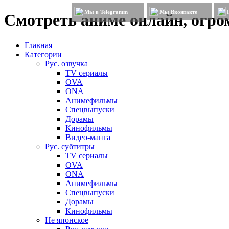
Мы в Telegramm
Мы Вконтакте
Смотреть аниме онлайн, огром
Главная
Категории
Рус. озвучка
TV сериалы
OVA
ONA
Анимефильмы
Спецвыпуски
Дорамы
Кинофильмы
Видео-манга
Рус. субтитры
TV сериалы
OVA
ONA
Анимефильмы
Спецвыпуски
Дорамы
Кинофильмы
Не японское