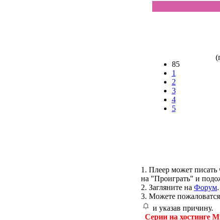
(
85
1
2
3
4
5
1. Плеер может писать 
на "Проиграть" и подо
2. Загляните на
Форум
.
3. Можете пожаловатся
и указав причину.
Серии на хостинге M