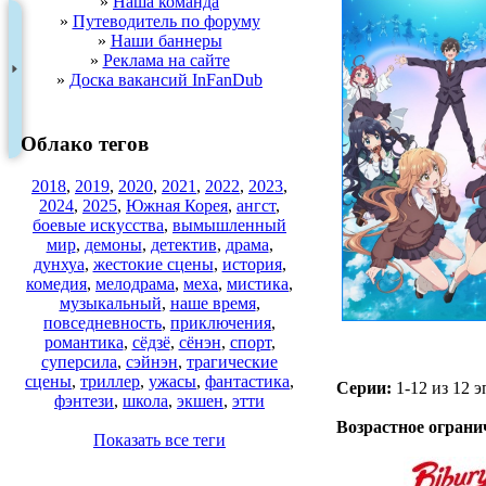
»
Наша команда
»
Путеводитель по форуму
»
Наши баннеры
»
Реклама на сайте
»
Доска вакансий InFanDub
Облако тегов
2018
,
2019
,
2020
,
2021
,
2022
,
2023
,
2024
,
2025
,
Южная Корея
,
ангст
,
боевые искусства
,
вымышленный
мир
,
демоны
,
детектив
,
драма
,
дунхуа
,
жестокие сцены
,
история
,
комедия
,
мелодрама
,
меха
,
мистика
,
музыкальный
,
наше время
,
повседневность
,
приключения
,
романтика
,
сёдзё
,
сёнэн
,
спорт
,
суперсила
,
сэйнэн
,
трагические
сцены
,
триллер
,
ужасы
,
фантастика
,
Серии:
1-12 из 12 э
фэнтези
,
школа
,
экшен
,
этти
.
Возрастное ограни
Показать все теги