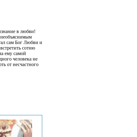
изнание в любви!
о необъяснимым
тал сам Бог Любви и
 встретить сотню
а ему самой
дного человека не
рть от несчастного