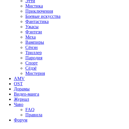
Этти
Мистика
Приключения
Боевые искусства
Фантастика
Ужасы
Фэнтези
Меха
Вампиры
Сёнэн
Триллер
Пародия
Спорт
Сёдзё
Мистерия
AMV
OST
Дорамы
Видео-манга
Журнал
Чаво
FAQ
Правила
Форум