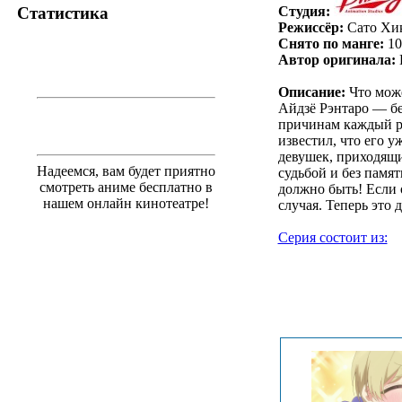
Студия:
Статистика
Режиссёр:
Сато Хи
Снято по манге:
10
Автор оригинала:
Описание:
Что може
Айдзё Рэнтаро — бе
причинам каждый ра
известил, что его у
девушек, приходящ
Надеемся, вам будет приятно
судьбой и без памят
смотреть аниме бесплатно в
должно быть! Если 
нашем онлайн кинотеатре!
случая. Теперь это 
Серия состоит из:
.