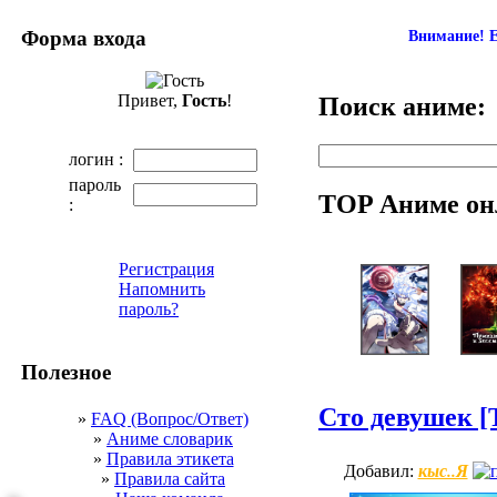
Форма входа
Внимание! Е
Привет,
Гость
!
Поиск аниме:
логин :
пароль
TOP Аниме он
:
Регистрация
Напомнить
пароль?
Полезное
Сто девушек [
»
FAQ (Вопрос/Ответ)
»
Аниме словарик
»
Правила этикета
кыс..Я
Добавил:
»
Правила сайта