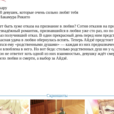
кару
0 девушек, которые очень сильно любят тебя
Накамура Рикито
т быть хуже отказа на признание в любви? Сотня отказов на пр
знадёжный романтик, признавшийся в любви уже сто раз, но п
з получивший отказ. В один прекрасный день перед ним предс
жасная удача в любви обернулась вспять. Теперь Айдзё предстоит
ихся ему «родственными душами» — каждая из них предназначен
и влюблена в него. Но вот беда: столько родственных душ ни у о
он не ответит хоть одной из них взаимностью, девушку ждёт сме
дело любви и смерти, а выбор за Айдзё.
Скриншоты