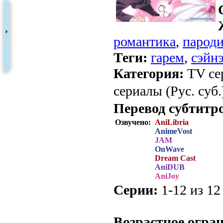
романтика
,
парод
Теги:
гарем
,
сэйн
Категория:
TV се
сериалы (Рус. суб.
Перевод субтитр
Озвучено:
AniLibria
AnimeVost
JAM
OnWave
Dream Cast
AniDUB
AniJoy
Серии:
1-12 из 12 
.
Возрастное огра