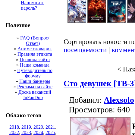
Напомнить
пароль?
Полезное
»
FAQ (Вопрос/
Сортировать новости п
Ответ)
посещаемости
|
коммен
»
Аниме словарик
»
Правила этикета
»
Правила сайта
»
Наша команда
< Наз
»
Путеводитель по
форуму
»
Наши баннеры
Сто девушек [ТВ-3
»
Реклама на сайте
»
Доска вакансий
InFanDub
Добавил:
Alexsolo
Просмотров: 640
Облако тегов
2018
,
2019
,
2020
,
2021
,
2022
,
2023
,
2024
,
2025
,