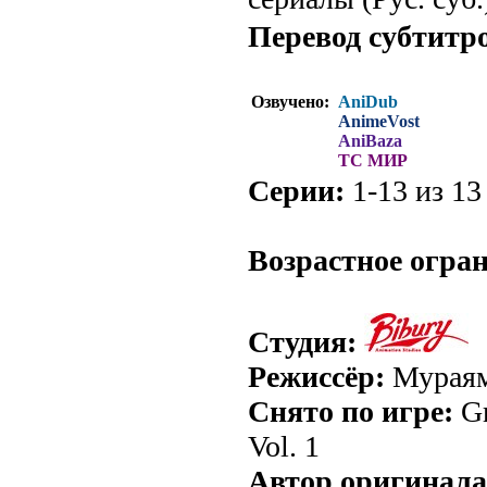
Перевод субтитр
Озвучено:
AniDub
AnimeVost
AniBaza
ТС МИР
Серии:
1-13 из 13 
.
Возрастное огра
Студия:
Режиссёр:
Мураям
Снято по игре:
Gr
Vol. 1
Автор оригинала