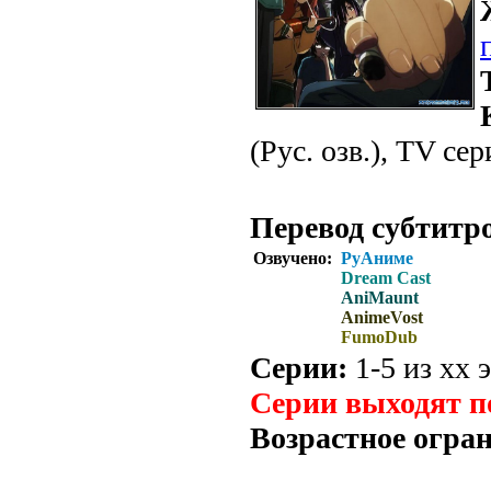
(Рус. озв.), TV се
Перевод субтитр
Озвучено:
РуАниме
Dream Cast
AniMaunt
AnimeVost
FumoDub
Серии:
1-5 из хх э
Серии выходят п
Возрастное огра