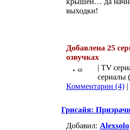
крышей… да начну
выходки!
.
Добавлена 25 сер
озвучках
.
| TV сери
68
сериалы (
Комментарии (4)
|
Грисайя: Призрач
Добавил:
Alexsolo