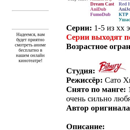
Dream Cast
Red 
AniDub
AniJ
FumoDub
КТР
Ушас
Серии:
1-5 из хх э
Надеемся, вам
Серии выходят п
будет приятно
Возрастное огра
смотреть аниме
бесплатно в
нашем онлайн
кинотеатре!
Студия:
Режиссёр:
Сато Х
Снято по манге:
1
очень сильно любя
Автор оригинала
Описание: