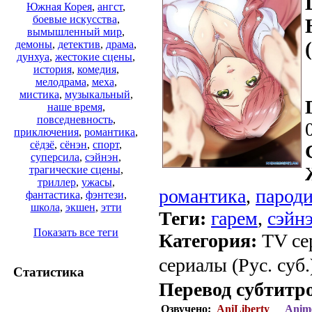
Южная Корея
,
ангст
,
боевые искусства
,
вымышленный мир
,
демоны
,
детектив
,
драма
,
дунхуа
,
жестокие сцены
,
история
,
комедия
,
мелодрама
,
меха
,
мистика
,
музыкальный
,
наше время
,
повседневность
,
приключения
,
романтика
,
сёдзё
,
сёнэн
,
спорт
,
суперсила
,
сэйнэн
,
трагические сцены
,
триллер
,
ужасы
,
романтика
,
парод
фантастика
,
фэнтези
,
школа
,
экшен
,
этти
Теги:
гарем
,
сэйн
Показать все теги
Категория:
TV се
сериалы (Рус. суб.
Статистика
Перевод субтитр
Озвучено:
AniLiberty
Anim