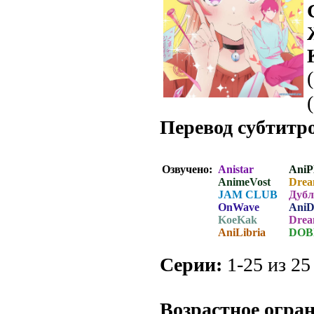
Перевод субтитр
Озвучено:
Anistar
AniP
AnimeVost
Drea
JAM CLUB
Дуб
OnWave
Ani
KoeKak
Drea
AniLibria
DOB
[col
Серии:
1-25 из 25 
.
Возрастное огра