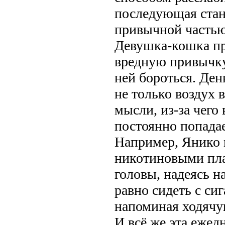
последующая стан
привычной частью
Девушка-кошка пр
вредную привычку
ней бороться. Ден
не только воздух в
мысли, из-за чего
постоянно попадае
Например, Янико 
никотиновыми пла
головы, надеясь на
равно сидеть с сиг
напоминая ходяч
И всё же эта ежед