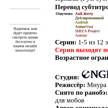
Перевод субтитр
Озвучено:
AniLiberty
Дублированный
AniDub
AnimeVost
Надеемся, вам
SHIZA Project
будет приятно
Anistar
смотреть аниме
Серии:
1-5 из 12 э
бесплатно в
нашем онлайн
Серии выходят п
кинотеатре!
Возрастное огра
Студия:
Режиссёр:
Миура 
Снято по ранобэ:
для мобов
Автор оригинала