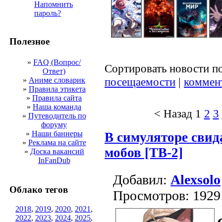
Напомнить
пароль?
Полезное
»
FAQ (Вопрос/
Сортировать новости п
Ответ)
посещаемости
|
коммен
»
Аниме словарик
»
Правила этикета
»
Правила сайта
»
Наша команда
< Назад
1
2
3
»
Путеводитель по
форуму
»
Наши баннеры
В симуляторе свид
»
Реклама на сайте
мобов [ТВ-2]
»
Доска вакансий
InFanDub
Добавил:
Alexsolo
Облако тегов
Просмотров: 1929
2018
,
2019
,
2020
,
2021
,
2022
,
2023
,
2024
,
2025
,