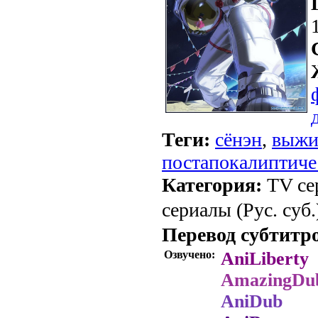
Теги:
сёнэн
,
выжи
постапокалиптиче
Категория:
TV се
сериалы (Рус. суб.
Перевод субтитр
Озвучено:
AniLiberty
AmazingDu
AniDub