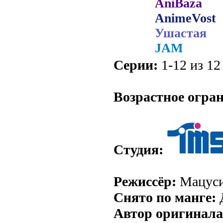
AniBaza
AnimeVost
Ушастая
JAM
Серии:
1-12 из 12 
.
Возрастное огра
Студия:
Режиссёр:
Мацуси
Снято по манге:
Автор оригинала