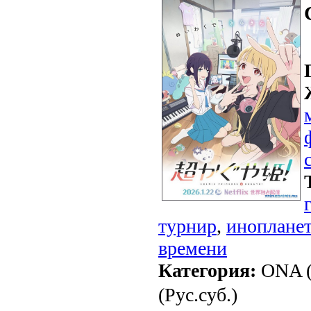
турнир
,
иноплане
времени
Категория:
ONA (
(Рус.суб.)