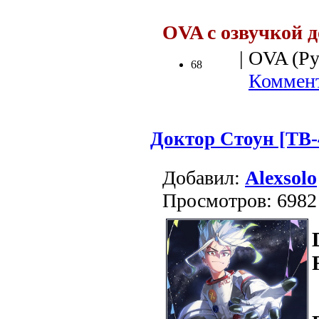
OVA с озвучкой 
| OVA (Рус
68
Коммент
Доктор Стоун [ТВ-4
Добавил:
Alexsolo
Просмотров: 6982