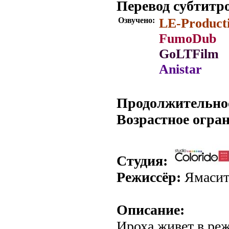
Перевод субтитр
Озвучено:
LE-Product
FumoDub
GoLTFilm
Anistar
.
Продолжительно
Возрастное огра
Студия:
Режиссёр:
Ямасит
Описание:
Ироха живет в ре