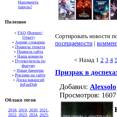
Напомнить
пароль?
Полезное
»
FAQ (Вопрос/
Сортировать новости п
Ответ)
посещаемости
|
коммен
»
Аниме словарик
»
Правила этикета
»
Правила сайта
»
Наша команда
< Назад
1
2
3
4
»
Путеводитель по
форуму
»
Наши баннеры
Призрак в доспехах
»
Реклама на сайте
»
Доска вакансий
InFanDub
Добавил:
Alexsolo
Просмотров: 1607
Облако тегов
2018
,
2019
,
2020
,
2021
,
2022
,
2023
,
2024
,
2025
,