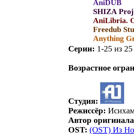
AniDUB
SHIZA Proj
AniLibria. 
Freedub Stu
Anything G
Серии:
1-25 из 25 
.
Возрастное огра
Студия:
Режиссёр:
Исихам
Автор оригинала
OST:
(OST) Из Но