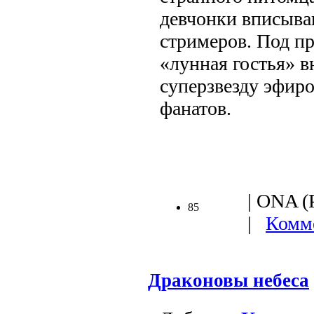
девчонки вписыва
стримеров. Под п
«лунная гостья» в
суперзвезду эфиро
фанатов.
| ONA (
85
|
Комме
Драконовы небеса