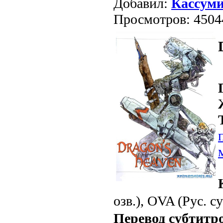
Добавил:
Кассум
Просмотров: 4504
озв.), OVA (Рус. су
Перевод субтитр