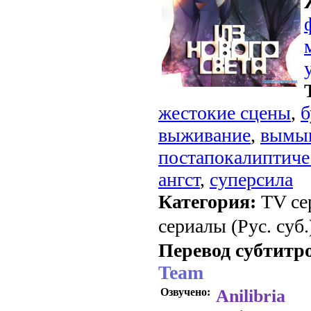
жестокие сцены
,
б
выживание
,
вымы
постапокалиптиче
ангст
,
суперсила
Категория:
TV се
сериалы (Рус. суб.
Перевод субтитр
Team
Озвучено:
Anilibria