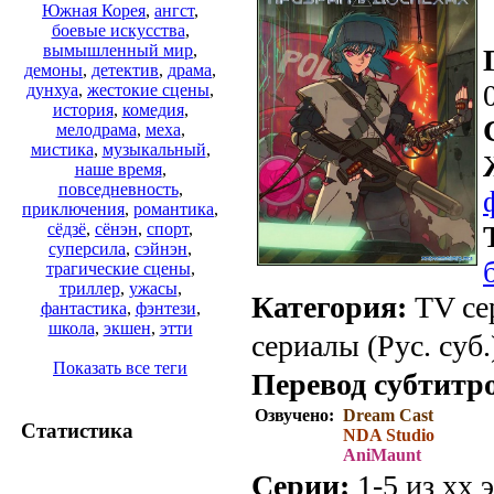
Южная Корея
,
ангст
,
боевые искусства
,
вымышленный мир
,
демоны
,
детектив
,
драма
,
дунхуа
,
жестокие сцены
,
история
,
комедия
,
мелодрама
,
меха
,
мистика
,
музыкальный
,
наше время
,
повседневность
,
приключения
,
романтика
,
сёдзё
,
сёнэн
,
спорт
,
суперсила
,
сэйнэн
,
трагические сцены
,
триллер
,
ужасы
,
Категория:
TV се
фантастика
,
фэнтези
,
школа
,
экшен
,
этти
сериалы (Рус. суб.
Показать все теги
Перевод субтитр
Озвучено:
Dream Cast
Статистика
NDA Studio
AniMaunt
Серии:
1-5 из хх э