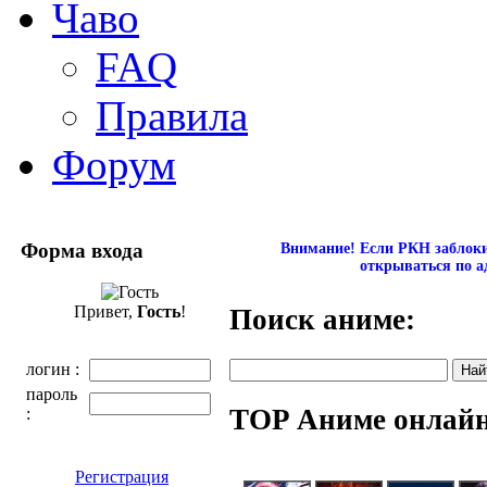
Чаво
FAQ
Правила
Форум
Форма входа
Внимание! Если РКН заблокир
открываться по а
Привет,
Гость
!
Поиск аниме:
логин :
пароль
TOP Аниме онлай
:
Регистрация