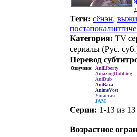
Теги:
сёнэн
,
выжи
постапокалиптиче
Категория:
TV се
сериалы (Рус. суб.
Перевод субтитр
Озвучено:
AniLiberty
AmazingDubbing
AniDub
AniBaza
AnimeVost
Ушастая
JAM
Серии:
1-13 из 13 
.
Возрастное огра