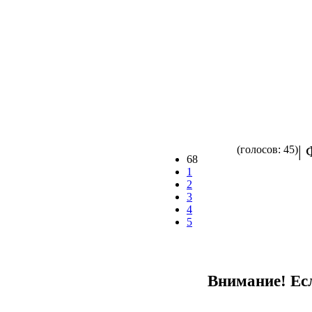
| 
(голосов: 45)
68
1
2
3
4
5
Внимание! Есл