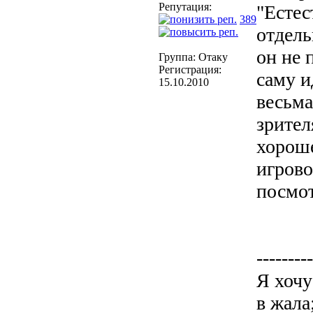
Репутация:
"Естес
389
отдель
он не 
Группа: Отаку
Регистрация:
саму и
15.10.2010
весьма
зрител
хороше
игрово
посмот
---------
Я хочу
в жала