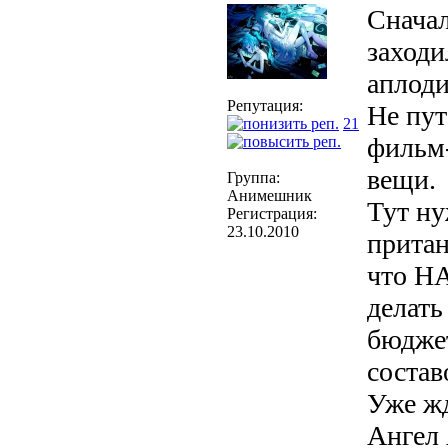
Сначал
заходи
аплоди
Репутация:
Не пут
21
фильм
вещи.
Группа:
Анимешник
Тут н
Регистрация:
23.10.2010
притан
что Н
делат
бюдже
состав
Уже ж
Ангел 