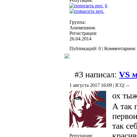
Репутация:
6
Группа:
Анимешник
Регистрация:
26.04.2014
Публикаций: 0 | Комментариев: 
#3 написал:
VS м
1 августа 2017 16:09 | ICQ: --
ох тыж
А так 
первои
так се
красив
Репутация: