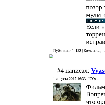
позор
мульт
Если н
торрен
испра
Публикаций: 122 | Комментариев
#4 написал:
Vyas
1 августа 2017 16:33 | ICQ: --
Фильм
Вопре
что ор