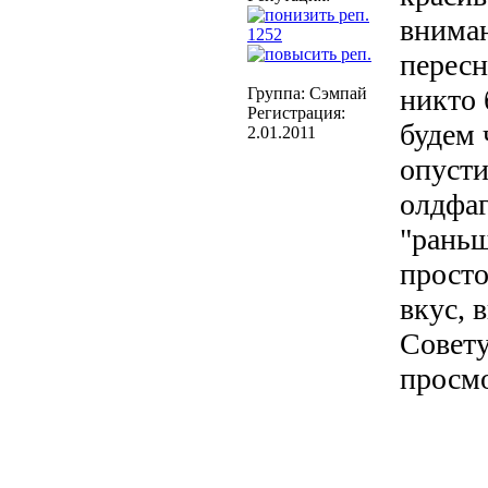
вниман
1252
пересн
никто 
Группа: Сэмпай
Регистрация:
будем 
2.01.2011
опуст
олдфаг
"раньш
просто
вкус, 
Совет
просм
---------