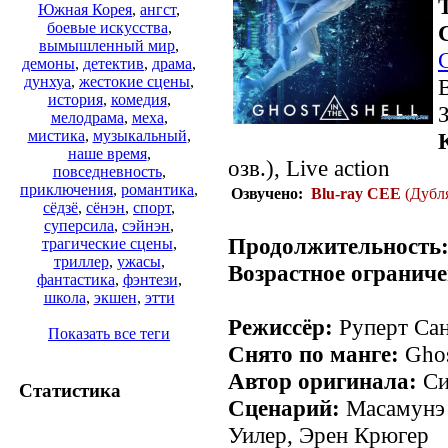
Южная Корея
,
ангст
,
боевые искусства
,
вымышленный мир
,
демоны
,
детектив
,
драма
,
дунхуа
,
жестокие сцены
,
история
,
комедия
,
мелодрама
,
меха
,
мистика
,
музыкальный
,
наше время
,
озв.), Live action
повседневность
,
приключения
,
романтика
,
Озвучено:
Blu-ray CEE
(Дубл
сёдзё
,
сёнэн
,
спорт
,
суперсила
,
сэйнэн
,
Продолжительность
трагические сцены
,
триллер
,
ужасы
,
Возрастное ограниче
фантастика
,
фэнтези
,
школа
,
экшен
,
этти
Режиссёр:
Руперт Санд
Показать все теги
Снято по манге:
Ghost
Автор оригинала:
Си
Статистика
Сценарий:
Масамунэ 
Уилер, Эрен Крюгер