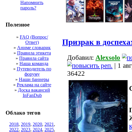
Напомнить
пароль?
Полезное
»
FAQ (Вопрос/
Призрак в доспеха
Ответ)
»
Аниме словарик
»
Правила этикета
Добавил:
Alexsolo
»
Правила сайта
»
Наша команда
| 1 ав
»
Путеводитель по
36422
форуму
»
Наши баннеры
»
Реклама на сайте
»
Доска вакансий
InFanDub
Облако тегов
2018
,
2019
,
2020
,
2021
,
2022
,
2023
,
2024
,
2025
,