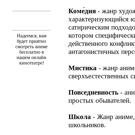
Коме́дия
- жанр худо
характеризующийся ю
сатирическим подходо
котором специфическ
Надеемся, вам
будет приятно
действенного конфлик
смотреть аниме
антагонистичных перс
бесплатно в
нашем онлайн
кинотеатре!
Мистика
- жанр аним
сверхъестественных с
Повседневность
- ани
простых обывателей.
Школа
- Жанр аниме,
школьников.