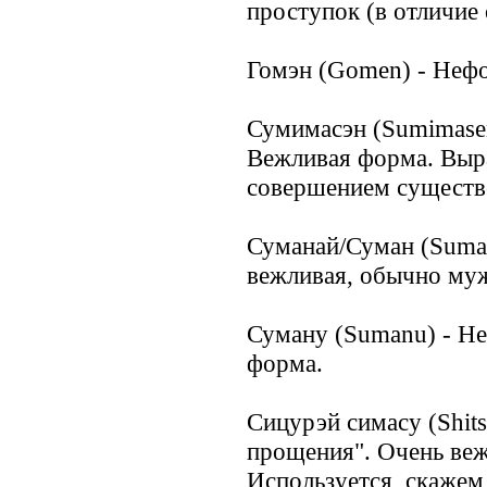
проступок (в отличие 
Гомэн (Gomen) - Неф
Сумимасэн (Sumimase
Вежливая форма. Выра
совершением существ
Суманай/Суман (Suman
вежливая, обычно му
Суману (Sumanu) - Не
форма.
Сицурэй симасу (Shits
прощения". Очень ве
Используется, скажем