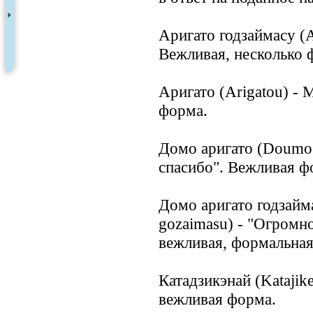
Аригато годзаймасу (A
Вежливая, несколько 
Аригато (Arigatou) -
форма.
Домо аригато (Doumo 
спасибо". Вежливая ф
Домо аригато годзайм
gozaimasu) - "Огромн
вежливая, формальная
Катадзикэнай (Katajik
вежливая форма.