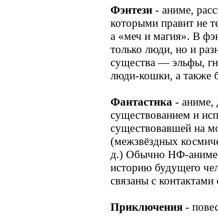
Фэнтези
- аниме, рас
которыми правит не те
а «меч и магия». В ф
только люди, но и ра
существа — эльфы, гн
люди-кошки, а также 
Фантастика
- аниме, 
существованием и исп
существовавшей на мо
(межзвёздных космичес
д.) Обычно НФ-аниме
историю будущего чел
связаны с контактами
Приключения
- пове