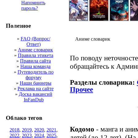
Напомнить
пароль?
Полезное
»
FAQ (Вопрос/
Аниме словарик
Ответ)
»
Аниме словарик
»
Правила этикета
По поводу неточносте
»
Правила сайта
обращайтесь к Админ
»
Наша команда
»
Путеводитель по
форуму
Разделы словарика:
»
Наши баннеры
Прочее
»
Реклама на сайте
»
Доска вакансий
InFanDub
Облако тегов
Кодомо
- манга и ани
2018
,
2019
,
2020
,
2021
,
2022
,
2023
,
2024
,
2025
,
детей (до 12 лет). (На