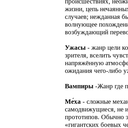
происшествиях, неожи
жизни, цепь нечаянны
случаев; нежданная бы
волнующее похождение
возбуждающий перево
Ужасы
- жанр цели к
зрителя, вселить чувст
напряжённую атмосфе
ожидания чего-либо у
Вампиры
-Жанр где 
Ме́ха
- сложные механ
самодвижущиеся, не 
прототипов. Обычно 
«гигантских боевых ч