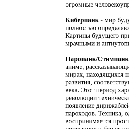
огромные человекоуп
Киберпанк
- мир буд
полностью определяю
Картины будущего пр
мрачными и антиутоп
Паропанк/Стимпанк
аниме, рассказывающ
мирах, находящихся н
развития, соответств
века. Этот период хар
революции техническ
появление дирижаблей
пароходов. Техника, о
воспринимается прост
привычное и банальное