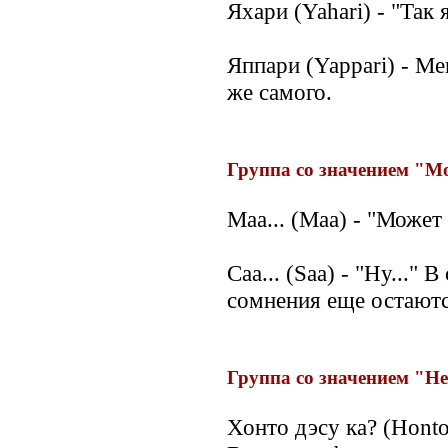
Яхари (Yahari) - "Так 
Яппари (Yappari) - М
же самого.
Группа со значением "М
Маа... (Maa) - "Может 
Саа... (Saa) - "Ну..."
сомнения еще остаютс
Группа со значением "Н
Хонто дэсу ка? (Honto