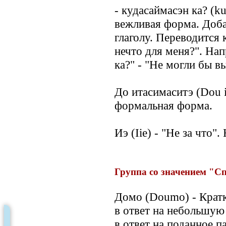
- кудасаймасэн ка? (ku
вежливая форма. Доба
глаголу. Переводится 
нечто для меня?". На
ка?" - "Не могли бы в
До итасимаситэ (Dou i
формальная форма.
Иэ (Iie) - "Не за что
Группа со значением "С
Домо (Doumo) - Кратк
в ответ на небольшую
в ответ на поданное п