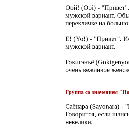
Оой! (Ooi) - "Привет
мужской вариант. Обы
перекличке на большо
Ё! (Yo!) - "Привет".
мужской вариант.
Гокигэнъё (Gokigenyou
очень вежливое женск
Группа со значением "П
Саёнара (Sayonara) -
Говорится, если шанс
невелики.