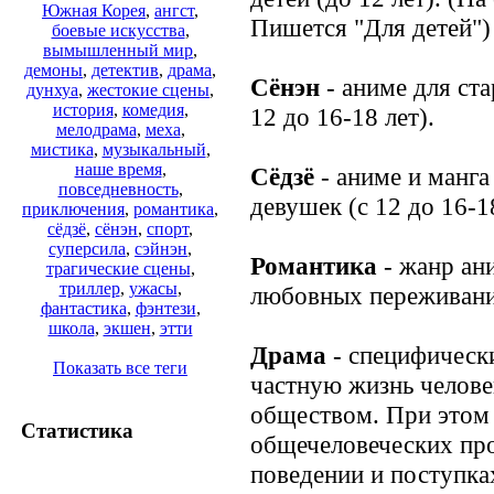
Южная Корея
,
ангст
,
Пишется "Для детей")
боевые искусства
,
вымышленный мир
,
демоны
,
детектив
,
драма
,
Сёнэн
- аниме для ст
дунхуа
,
жестокие сцены
,
история
,
комедия
,
12 до 16-18 лет).
мелодрама
,
меха
,
мистика
,
музыкальный
,
наше время
,
Сёдзё
- аниме и манга
повседневность
,
девушек (с 12 до 16-18
приключения
,
романтика
,
сёдзё
,
сёнэн
,
спорт
,
суперсила
,
сэйнэн
,
Романтика
- жанр ан
трагические сцены
,
триллер
,
ужасы
,
любовных переживани
фантастика
,
фэнтези
,
школа
,
экшен
,
этти
Драма
- специфически
Показать все теги
частную жизнь человек
обществом. При этом 
Статистика
общечеловеческих пр
поведении и поступка