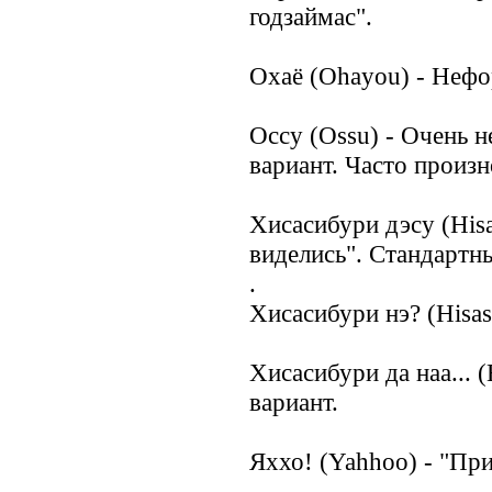
годзаймас".
Охаё (Ohayou) - Нефо
Оссу (Ossu) - Очень
вариант. Часто произн
Хисасибури дэсу (Hisa
виделись". Стандартн
.
Хисасибури нэ? (Hisas
Хисасибури да наа... (
вариант.
Яххо! (Yahhoo) - "Пр