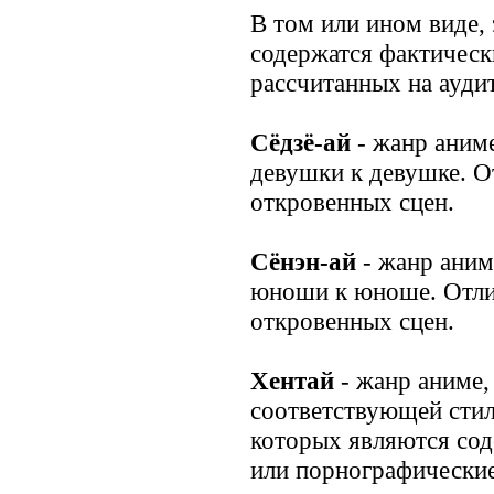
В том или ином виде,
содержатся фактически
рассчитанных на аудит
Сёдзё-ай
- жанр аним
девушки к девушке. О
откровенных сцен.
Сёнэн-ай
- жанр ани
юноши к юноше. Отлич
откровенных сцен.
Хентай
- жанр аниме,
соответствующей сти
которых являются сод
или порнографические