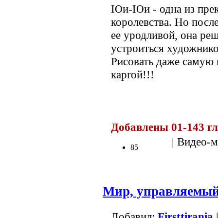
Юи-Юи - одна из пре
королевства. Но после
ее уродливой, она реш
устроиться художнико
Рисовать даже самую 
каргой!!!
Добавлены 01-143 г
| Видео-м
85
Мир, управляемый
Добавил:
Firsttirania