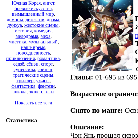
Южная Корея
,
ангст
,
боевые искусства
,
вымышленный мир
,
демоны
,
детектив
,
драма
,
дунхуа
,
жестокие сцены
,
история
,
комедия
,
мелодрама
,
меха
,
мистика
,
музыкальный
,
наше время
,
повседневность
,
приключения
,
романтика
,
сёдзё
,
сёнэн
,
спорт
,
суперсила
,
сэйнэн
,
трагические сцены
,
Главы:
01-695 из 695
триллер
,
ужасы
,
.
фантастика
,
фэнтези
,
школа
,
экшен
,
этти
Возрастное ограниче
Показать все теги
Снято по манге:
Осво
Статистика
Описание:
Чэн Янь прошел сквоз