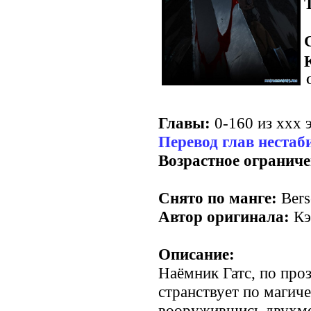
Главы:
0-160 из ххх э
Перевод глав нестаб
Возрастное ограниче
Снято по манге:
Bers
Автор оригинала:
Кэ
Описание:
Наёмник Гатс, по пр
странствует по магич
вооружившись двухм