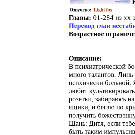
Озвучено:
Light fox
Главы:
01-284 из хх э
Перевод глав нестаб
Возрастное ограниче
Описание:
В психиатрической бо
много талантов. Линь 
психически больной. 
любит культивировать
розетки, забираюсь н
ящики, и бегаю по кр
получить божественн
Шань: Дитя, если тебе
быть таким импульси