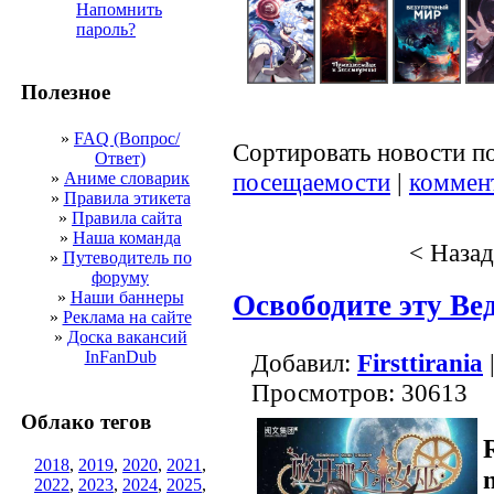
Напомнить
пароль?
Полезное
»
FAQ (Вопрос/
Сортировать новости п
Ответ)
посещаемости
|
коммен
»
Аниме словарик
»
Правила этикета
»
Правила сайта
»
Наша команда
< Назад
»
Путеводитель по
форуму
»
Наши баннеры
Освободите эту Ве
»
Реклама на сайте
»
Доска вакансий
InFanDub
Добавил:
Firsttirania
|
Просмотров: 30613
Облако тегов
2018
,
2019
,
2020
,
2021
,
2022
,
2023
,
2024
,
2025
,