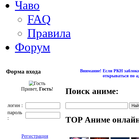
Чаво
FAQ
Правила
Форум
Форма входа
Внимание! Если РКН заблокир
открываться по а
Привет,
Гость
!
Поиск аниме:
логин :
пароль
TOP Аниме онлай
:
Регистрация