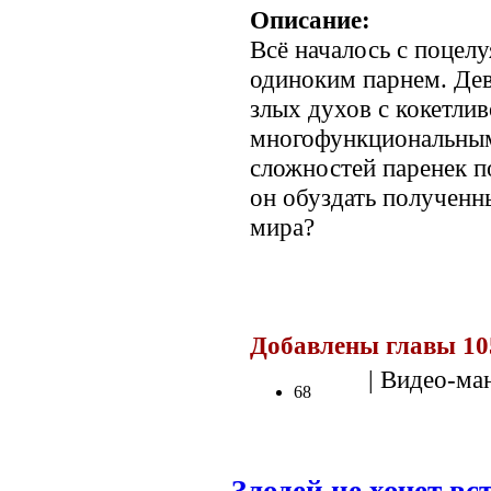
Описание:
Всё началось с поцел
одиноким парнем. Дев
злых духов с кокетли
многофункциональным
сложностей паренек п
он обуздать полученн
мира?
Добавлены главы 10
| Видео-ма
68
Злодей не хочет в