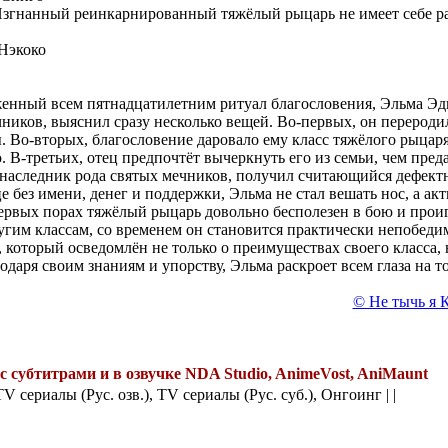
згнанный реинкарнированный тяжёлый рыцарь не имеет себе ра
Нэкоко
женный всем пятнадцатилетним ритуал благословения, Эльма Эд
чников, выяснил сразу несколько вещей. Во-первых, он перероди
 Во-вторых, благословение даровало ему класс тяжёлого рыца
В-третьих, отец предпочтёт вычеркнуть его из семьи, чем предас
 наследник рода святых мечников, получил считающийся дефект
 без имени, денег и поддержки, Эльма не стал вешать нос, а акт
первых порах тяжёлый рыцарь довольно бесполезен в бою и прои
угим классам, со временем он становится практически непобеди
, который осведомлён не только о преимуществах своего класса, 
даря своим знаниям и упорству, Эльма раскроет всем глаза на то
© Не тычь я К
 с субтитрами и в озвучке NDA Studio, AnimeVost, AniMaunt
.
TV сериалы (Рус. озв.), TV сериалы (Рус. суб.), Онгоинг | |