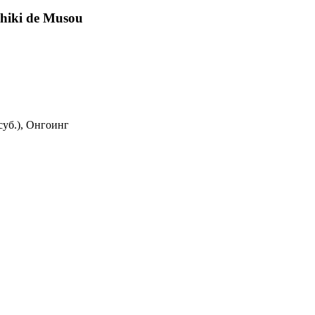
shiki de Musou
суб.), Онгоинг