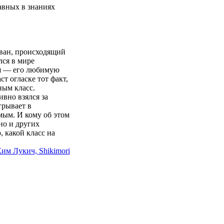
вных в знаниях
ван, происходящий
лся в мире
ря — его любимую
т огласке тот факт,
ным класс.
ивно взялся за
грывает в
мым. И кому об этом
но и других
, какой класс на
им Лукич, Shikimori