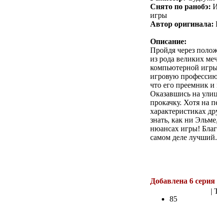
Снято по ранобэ:
И
игры
Автор оригинала:
Описание:
Пройдя через поло
из рода великих ме
компьютерной игры.
игровую профессию. 
что его преемник и
Оказавшись на улице
прокачку. Хотя на 
характеристиках др
знать, как ни Эльме
нюансах игры! Благо
самом деле лучший.
.
Добавлена 6 серия
| 
85