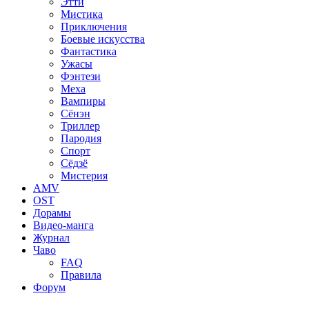
Этти
Мистика
Приключения
Боевые искусства
Фантастика
Ужасы
Фэнтези
Меха
Вампиры
Сёнэн
Триллер
Пародия
Спорт
Сёдзё
Мистерия
AMV
OST
Дорамы
Видео-манга
Журнал
Чаво
FAQ
Правила
Форум