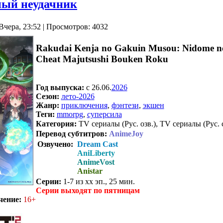
ый неудачник
Вчера, 23:52 | Просмотров: 4032
Rakudai Kenja no Gakuin Musou: Nidome no
Cheat Majutsushi Bouken Roku
Год выпуска:
c 26.06.
2026
Сезон:
лето-2026
Жанр:
приключения
,
фэнтези
,
экшен
Теги:
mmorpg
,
суперсила
Категория:
TV сериалы (Рус. озв.), TV сериалы (Рус. 
Перевод субтитров:
AnimeJoy
Озвучено:
Dream Cast
AniLiberty
AnimeVost
Anistar
Серии:
1-7 из хх эп., 25 мин.
Серии выходят по пятницам
чение:
16+