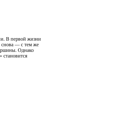
и. В первой жизни
я снова — с тем же
вершины. Однако
» становится