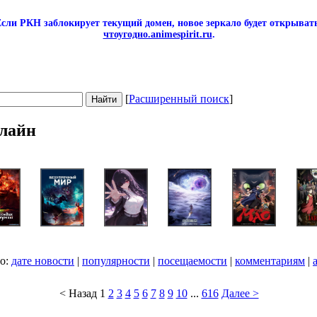
сли РКН заблокирует текущий домен, новое зеркало будет открывать
чтоугодно.animespirit.ru
.
[
Расширенный поиск
]
лайн
по:
дате новости
|
популярности
|
посещаемости
|
комментариям
|
< Назад
1
2
3
4
5
6
7
8
9
10
...
616
Далее >