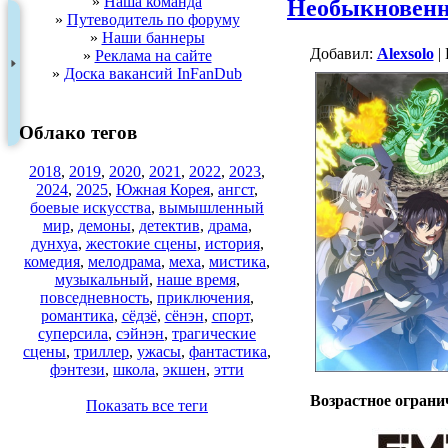
»
Наша команда
Необыкновенн
»
Путеводитель по форуму
»
Наши баннеры
Добавил:
Alexsolo
| 
»
Реклама на сайте
»
Доска вакансий InFanDub
Облако тегов
2018
,
2019
,
2020
,
2021
,
2022
,
2023
,
2024
,
2025
,
Южная Корея
,
ангст
,
боевые искусства
,
вымышленный
мир
,
демоны
,
детектив
,
драма
,
дунхуа
,
жестокие сцены
,
история
,
комедия
,
мелодрама
,
меха
,
мистика
,
музыкальный
,
наше время
,
повседневность
,
приключения
,
романтика
,
сёдзё
,
сёнэн
,
спорт
,
суперсила
,
сэйнэн
,
трагические
сцены
,
триллер
,
ужасы
,
фантастика
,
фэнтези
,
школа
,
экшен
,
этти
Возрастное ограни
Показать все теги