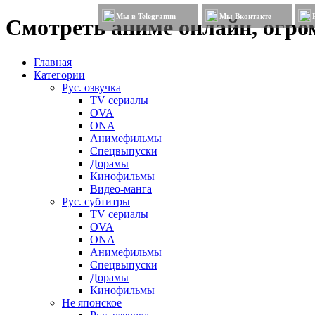
Мы в Telegramm
Мы Вконтакте
Смотреть аниме онлайн, огром
Главная
Категории
Рус. озвучка
TV сериалы
OVA
ONA
Анимефильмы
Спецвыпуски
Дорамы
Кинофильмы
Видео-манга
Рус. субтитры
TV сериалы
OVA
ONA
Анимефильмы
Спецвыпуски
Дорамы
Кинофильмы
Не японское