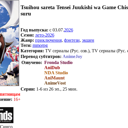
Tsuihou sareta Tensei Juukishi wa Game Chi
suru
Год выпуска:
c 03.07.
2026
Сезон:
лето-2026
Жанр:
приключения
,
фэнтези
,
экшен
Теги:
mmorpg
Категория:
TV сериалы (Рус. озв.), TV сериалы (Рус. 
Перевод субтитров:
AnimeJoy
Озвучено:
Fronda Studio
AniDub
NDA Studio
AniMaunt
AnimeVost
Серии:
1-6 из 26 эп., 25 мин.
 пятницам
чение:
16+
 Синго