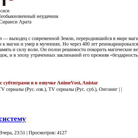
саси
еобыкновенный неудачник
Сираиси Арата
л — выходец с современной Земли, переродившийся в мире маги
н к магии и умер в мучениях. Но через 400 лет реинкарнировалс
амять и силу воли. Он полон решимости покорить магические 
док, и в эпоху утраченных заклинаний его прежняя «бездарность
с субтитрами и в озвучке AnimeVost, Anistar
.
TV сериалы (Рус. озв.), TV сериалы (Рус. суб.), Онгоинг | |
систему
Вчера, 23:51 | Просмотров: 4127