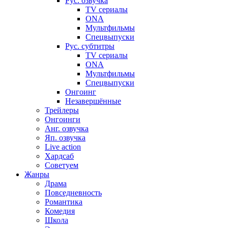
Рус. озвучка
TV сериалы
ONA
Мультфильмы
Спецвыпуски
Рус. субтитры
TV сериалы
ONA
Мультфильмы
Спецвыпуски
Онгоинг
Незавершённые
Трейлеры
Онгоинги
Анг. озвучка
Яп. озвучка
Live action
Хардсаб
Советуем
Жанры
Драма
Повседневность
Романтика
Комедия
Школа