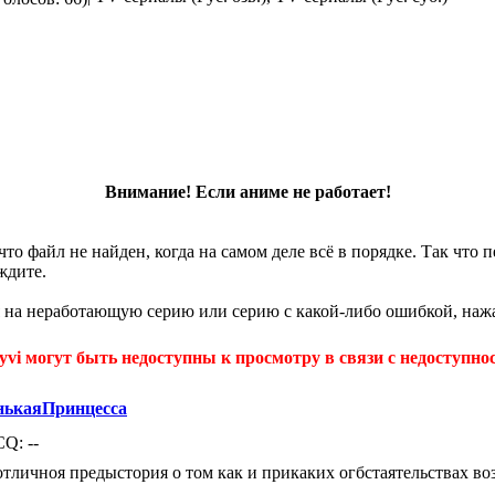
Внимание! Если аниме не работает!
что файл не найден, когда на самом деле всё в порядке. Так что
ждите.
 на неработающую серию или серию с какой-либо ошибкой, нажа
yvi могут быть недоступны к просмотру в связи с недоступнос
нькаяПринцесса
CQ: --
отличноя предыстория о том как и прикаких огбстаятельствах во