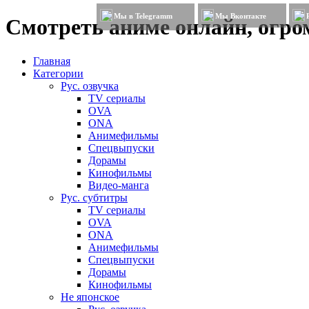
Мы в Telegramm
Мы Вконтакте
Смотреть аниме онлайн, огром
Главная
Категории
Рус. озвучка
TV сериалы
OVA
ONA
Анимефильмы
Спецвыпуски
Дорамы
Кинофильмы
Видео-манга
Рус. субтитры
TV сериалы
OVA
ONA
Анимефильмы
Спецвыпуски
Дорамы
Кинофильмы
Не японское