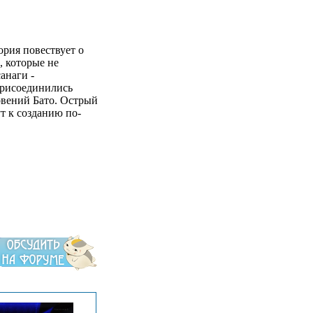
ория повествует о
 которые не
анаги -
присоединились
овений Бато. Острый
 к созданию по-