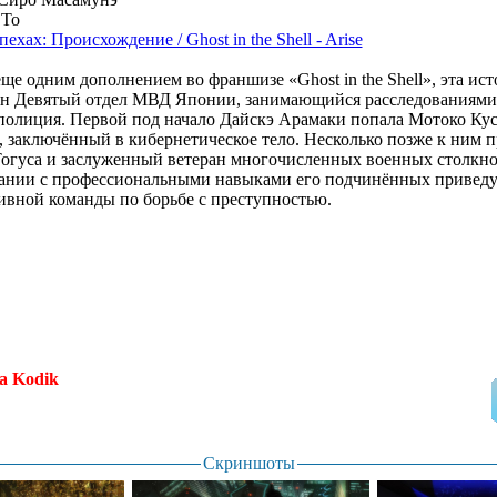
 То
ехах: Происхождение / Ghost in the Shell - Arise
ще одним дополнением во франшизе «Ghost in the Shell», эта ист
ван Девятый отдел МВД Японии, занимающийся расследованиями,
полиция. Первой под начало Дайскэ Арамаки попала Мотоко Кус
, заключённый в кибернетическое тело. Несколько позже к ним 
Тогуса и заслуженный ветеран многочисленных военных столкн
тании с профессиональными навыками его подчинённых приведут
вной команды по борьбе с преступностью.
а Kodik
.
Скриншоты