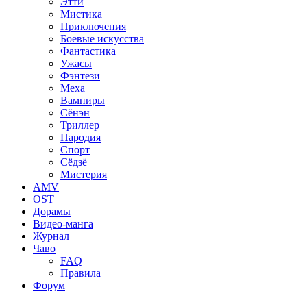
Этти
Мистика
Приключения
Боевые искусства
Фантастика
Ужасы
Фэнтези
Меха
Вампиры
Сёнэн
Триллер
Пародия
Спорт
Сёдзё
Мистерия
AMV
OST
Дорамы
Видео-манга
Журнал
Чаво
FAQ
Правила
Форум