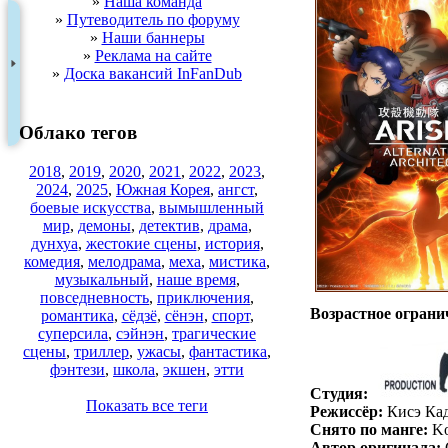
»
Наша команда
»
Путеводитель по форуму
»
Наши баннеры
»
Реклама на сайте
»
Доска вакансий InFanDub
Облако тегов
2018
,
2019
,
2020
,
2021
,
2022
,
2023
,
2024
,
2025
,
Южная Корея
,
ангст
,
боевые искусства
,
вымышленный
мир
,
демоны
,
детектив
,
драма
,
дунхуа
,
жестокие сцены
,
история
,
комедия
,
мелодрама
,
меха
,
мистика
,
музыкальный
,
наше время
,
повседневность
,
приключения
,
Возрастное ограни
романтика
,
сёдзё
,
сёнэн
,
спорт
,
суперсила
,
сэйнэн
,
трагические
сцены
,
триллер
,
ужасы
,
фантастика
,
фэнтези
,
школа
,
экшен
,
этти
Студия:
Показать все теги
Режиссёр:
Кисэ Кад
Снято по манге:
Ko
Автор оригинала: