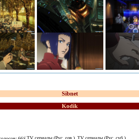
Sibnet
Kodik
| TV сериалы (Рус. озв.), TV сериалы (Рус. суб.)
голосов: 66)