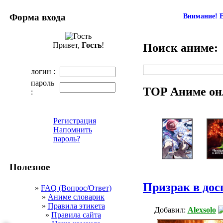
Форма входа
Внимание! Е
Привет,
Гость
!
Поиск аниме:
логин :
пароль
TOP Аниме он
:
Регистрация
Напомнить
пароль?
Полезное
Призрак в дос
»
FAQ (Вопрос/Ответ)
»
Аниме словарик
»
Правила этикета
Добавил:
Alexsolo
»
Правила сайта