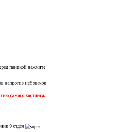
 перед паникой нажмите
в напротив неё значок
тью самого хостинга.
зник 9 отдел