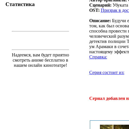
Статистика
Сценарий:
Убуката
OST:
Призрак в досп
Описание:
Будучи е
том, как был осно
способна провести 
человеческий разум
детектив полиции 
ум Арамаки в соче
настоящему эффекти
Надеемся, вам будет приятно
Справка:
смотреть аниме бесплатно в
нашем онлайн кинотеатре!
Серия состоит из:
.
Сериал добавлен н