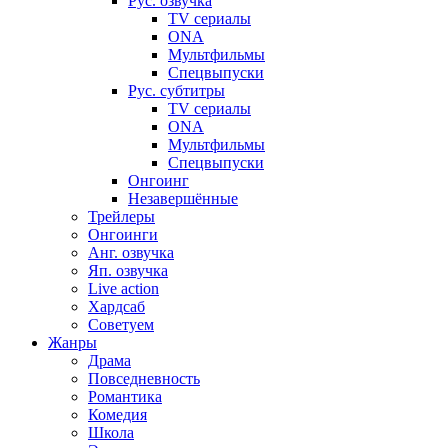
Рус. озвучка
TV сериалы
ONA
Мультфильмы
Спецвыпуски
Рус. субтитры
TV сериалы
ONA
Мультфильмы
Спецвыпуски
Онгоинг
Незавершённые
Трейлеры
Онгоинги
Анг. озвучка
Яп. озвучка
Live action
Хардсаб
Советуем
Жанры
Драма
Повседневность
Романтика
Комедия
Школа