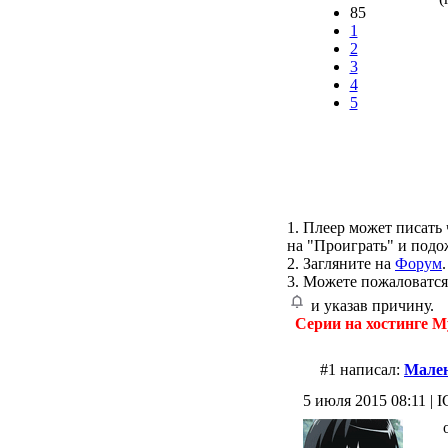
85
1
2
3
4
5
1. Плеер может писать 
на "Проиграть" и подо
2. Загляните на
Форум
.
3. Можете пожаловатся
и указав причину.
Серии на хостинге M
#1 написал:
Мале
5 июля 2015 08:11 | I