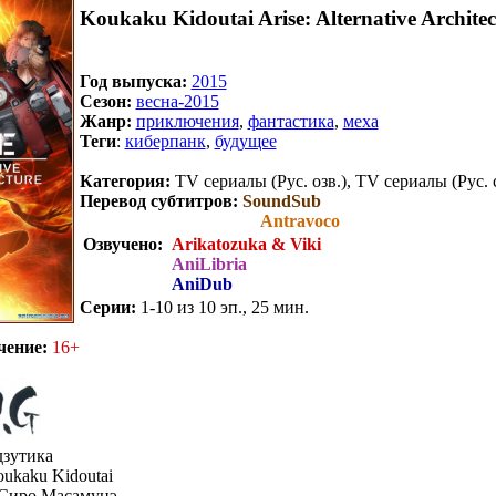
Koukaku Kidoutai Arise: Alternative Architec
Год выпуска:
2015
Сезон:
весна-2015
Жанр:
приключения
,
фантастика
,
меха
Теги
:
киберпанк
,
будущее
Категория:
TV сериалы (Рус. озв.), TV сериалы (Рус. 
Перевод субтитров:
SoundSub
Antravoco
Озвучено:
Arikatozuka & Viki
AniLibria
AniDub
Серии:
1-10 из 10 эп., 25 мин.
.
чение:
16+
зутика
ukaku Kidoutai
Сиро Масамунэ