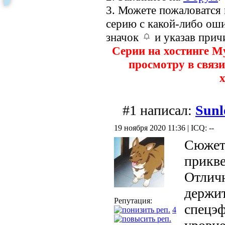
3. Можете пожаловатся
серию с какой-либо оши
значок
и указав прич
Серии на хостинге M
просмотру в связи
х
#1 написал:
Sunl
19 ноября 2020 11:36 | ICQ: --
Сюжет
прикв
Отличн
держит
Репутация:
спецэф
4