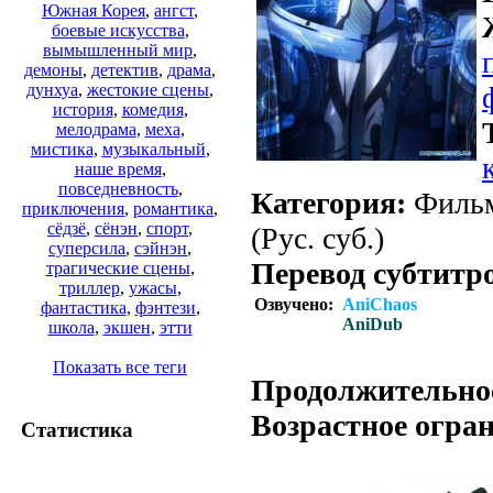
Южная Корея
,
ангст
,
боевые искусства
,
вымышленный мир
,
демоны
,
детектив
,
драма
,
дунхуа
,
жестокие сцены
,
история
,
комедия
,
мелодрама
,
меха
,
мистика
,
музыкальный
,
наше время
,
повседневность
,
Категория:
Фильм
приключения
,
романтика
,
сёдзё
,
сёнэн
,
спорт
,
(Рус. суб.)
суперсила
,
сэйнэн
,
Перевод субтитр
трагические сцены
,
триллер
,
ужасы
,
Озвучено:
AniChaos
фантастика
,
фэнтези
,
AniDub
школа
,
экшен
,
этти
.
Показать все теги
Продолжительно
Возрастное огра
Статистика