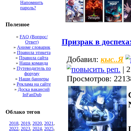
Напомнить
пароль?
Полезное
»
FAQ (Вопрос/
Призрак в доспех
Ответ)
»
Аниме словарик
»
Правила этикета
кыс..Я
Добавил:
»
Правила сайта
»
Наша команда
| 2
»
Путеводитель по
форуму
Просмотров: 2213
»
Наши баннеры
»
Реклама на сайте
»
Доска вакансий
InFanDub
Облако тегов
2018
,
2019
,
2020
,
2021
,
2022
,
2023
,
2024
,
2025
,