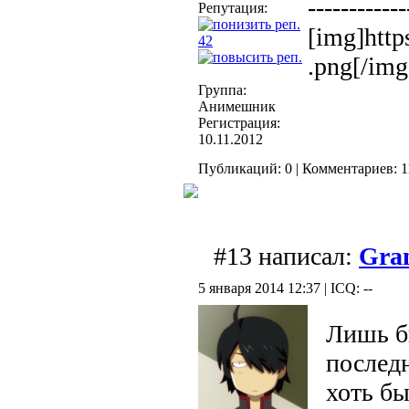
------------
Репутация:
[img]htt
42
.png[/img
Группа:
Анимешник
Регистрация:
10.11.2012
Публикаций: 0 | Комментариев: 11
#13 написал:
Gra
5 января 2014 12:37 | ICQ: --
Лишь б
последн
хоть б