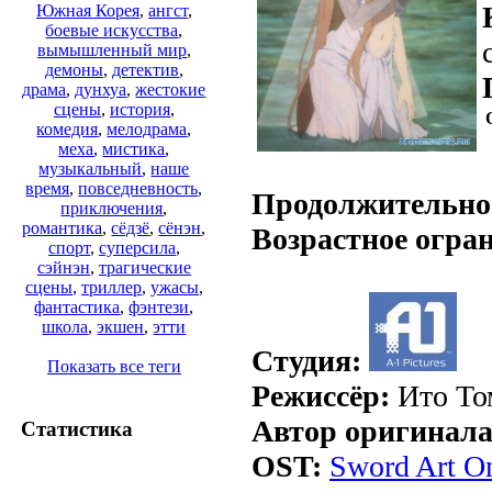
Южная Корея
,
ангст
,
боевые искусства
,
вымышленный мир
,
демоны
,
детектив
,
драма
,
дунхуа
,
жестокие
сцены
,
история
,
комедия
,
мелодрама
,
меха
,
мистика
,
.
музыкальный
,
наше
время
,
повседневность
,
Продолжительно
приключения
,
романтика
,
сёдзё
,
сёнэн
,
Возрастное огра
спорт
,
суперсила
,
сэйнэн
,
трагические
сцены
,
триллер
,
ужасы
,
фантастика
,
фэнтези
,
школа
,
экшен
,
этти
Студия:
Показать все теги
Режиссёр:
Ито То
Автор оригинала
Статистика
OST:
Sword Art O