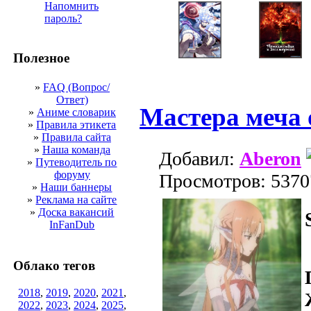
Напомнить
пароль?
Полезное
»
FAQ (Вопрос/
Ответ)
Мастера меча 
»
Аниме словарик
»
Правила этикета
»
Правила сайта
»
Наша команда
Добавил:
Aberon
»
Путеводитель по
форуму
Просмотров: 5370
»
Наши баннеры
»
Реклама на сайте
»
Доска вакансий
InFanDub
Облако тегов
2018
,
2019
,
2020
,
2021
,
2022
,
2023
,
2024
,
2025
,