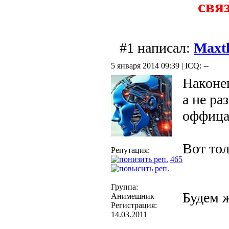
свя
#1 написал:
Maxt
5 января 2014 09:39 | ICQ: --
Наконец
а не ра
оффицал
Вот тол
Репутация:
465
Группа:
Будем ж
Анимешник
Регистрация:
14.03.2011