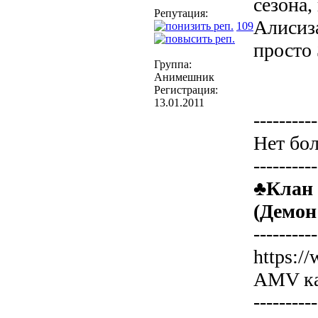
сезона,
Репутация:
Алисиза
109
просто
Группа:
Анимешник
Регистрация:
13.01.2011
----------
Нет бол
----------
♣Клан 
(Демон
----------
https:
AMV ка
----------