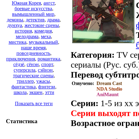
Южная Корея
,
ангст
,
боевые искусства
,
вымышленный мир
,
демоны
,
детектив
,
драма
,
дунхуа
,
жестокие сцены
,
история
,
комедия
,
мелодрама
,
меха
,
мистика
,
музыкальный
,
наше время
,
Категория:
TV сер
повседневность
,
приключения
,
романтика
,
сериалы (Рус. суб.
сёдзё
,
сёнэн
,
спорт
,
суперсила
,
сэйнэн
,
Перевод субтитр
трагические сцены
,
триллер
,
ужасы
,
Озвучено:
Dream Cast
фантастика
,
фэнтези
,
NDA Studio
школа
,
экшен
,
этти
AniMaunt
Серии:
1-5 из хх э
Показать все теги
Серии выходят п
Статистика
Возрастное огра