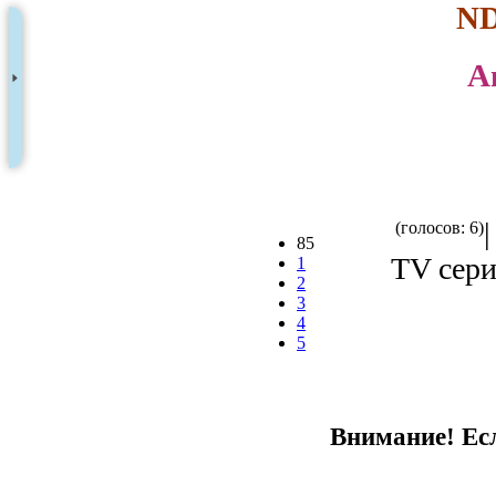
ND
A
(голосов: 6)
85
TV сери
1
2
3
4
5
Внимание! Есл