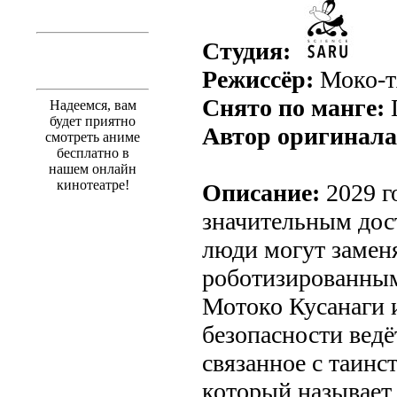
Студия:
Режиссёр:
Моко-т
Снято по манге:
П
Надеемся, вам
будет приятно
Автор оригинала
смотреть аниме
бесплатно в
нашем онлайн
кинотеатре!
Описание:
2029 г
значительным дос
люди могут замен
роботизированны
Мотоко Кусанаги и
безопасности ведё
связанное с таинс
который называет 