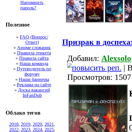
Напомнить
пароль?
Полезное
»
FAQ (Вопрос/
Призрак в доспехах
Ответ)
»
Аниме словарик
»
Правила этикета
Добавил:
Alexsolo
»
Правила сайта
»
Наша команда
| В
»
Путеводитель по
форуму
Просмотров: 1507
»
Наши баннеры
»
Реклама на сайте
»
Доска вакансий
InFanDub
Облако тегов
2018
,
2019
,
2020
,
2021
,
2022
,
2023
,
2024
,
2025
,