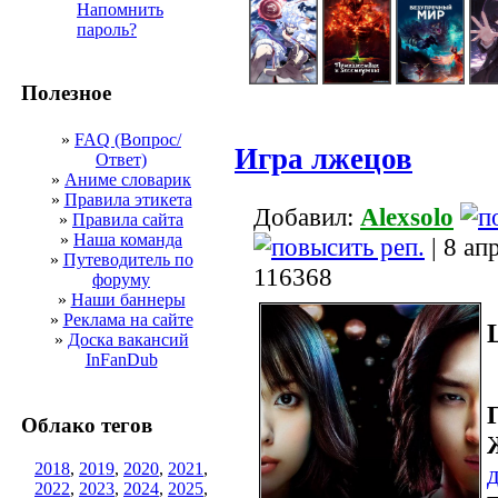
Напомнить
пароль?
Полезное
»
FAQ (Вопрос/
Игра лжецов
Ответ)
»
Аниме словарик
»
Правила этикета
Добавил:
Alexsolo
»
Правила сайта
»
Наша команда
| 8 ап
»
Путеводитель по
116368
форуму
»
Наши баннеры
»
Реклама на сайте
»
Доска вакансий
InFanDub
Облако тегов
2018
,
2019
,
2020
,
2021
,
2022
,
2023
,
2024
,
2025
,