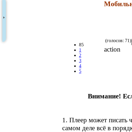
Мобильн
(голосов: 71)
85
action
1
2
3
4
5
Внимание! Есл
1. Плеер может писать ч
самом деле всё в порядк