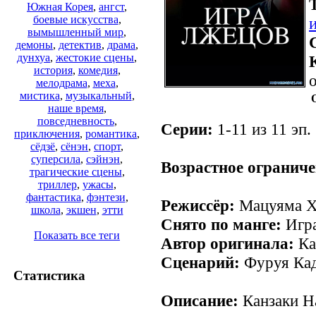
Южная Корея
,
ангст
,
боевые искусства
,
вымышленный мир
,
демоны
,
детектив
,
драма
,
дунхуа
,
жестокие сцены
,
история
,
комедия
,
о
мелодрама
,
меха
,
мистика
,
музыкальный
,
наше время
,
повседневность
,
Серии:
1-11 из 11 эп.
приключения
,
романтика
,
сёдзё
,
сёнэн
,
спорт
,
суперсила
,
сэйнэн
,
Возрастное ограниче
трагические сцены
,
триллер
,
ужасы
,
фантастика
,
фэнтези
,
Режиссёр:
Мацуяма Х
школа
,
экшен
,
этти
Снято по манге:
Игра
Показать все теги
Автор оригинала:
Ка
Сценарий:
Фуруя Кад
Статистика
Описание:
Канзаки На