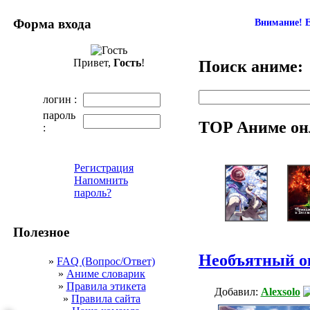
Форма входа
Внимание! Е
Привет,
Гость
!
Поиск аниме:
логин :
пароль
TOP Аниме он
:
Регистрация
Напомнить
пароль?
Полезное
Необъятный ок
»
FAQ (Вопрос/Ответ)
»
Аниме словарик
»
Правила этикета
Добавил:
Alexsolo
»
Правила сайта