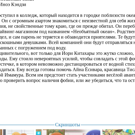
Иноэ Кэндзи
ступил в колледж, который находится в городке поблизости океа
. Он с огромным азартом знакомиться с неизвестной для себя жиз
ия, не свойственные тому краю, где он прежде обитал. Он переб
айвинг-магазином под названием «Необъятный океан». Родстве
дел, и сам парень не теряется и обзаводится приятелями. Те буду
оскошными девушками. Всей компанией они будут отправляться 
анных с погружением под воду.
дивительного, вот только для Иори Китахары это жутко сложно, 
оды. Ему стоило невероятных усилий, чтобы совладать с этой ф
естечке, в котором невозможно дистанцироваться от водной стихи
даться. Ему всегда готовы помочь Айна Ёсивара, красавица Тис
 Имамура. Всем им предстоит стать участниками весёлой авант
ю проверить вопрос наличия фобии, или же убедиться, что та ос
Скриншоты