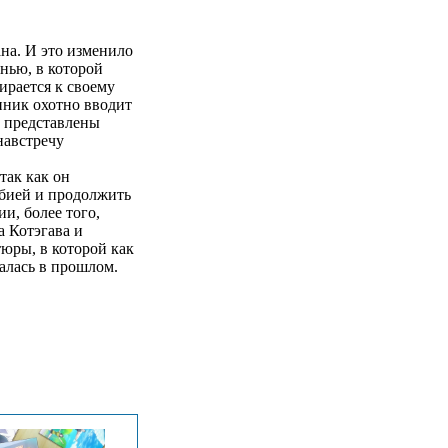
на. И это изменило
нью, в которой
ирается к своему
нник охотно вводит
т представлены
навстречу
так как он
обией и продолжить
и, более того,
а Котэгава и
юры, в которой как
талась в прошлом.