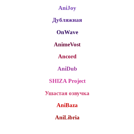
AniJoy
Дубляжная
OnWave
AnimeVost
Ancord
AniDub
SHIZA Project
Ушастая озвучка
AniBaza
AniLibria