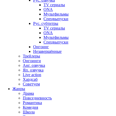
Рус. озвучка
TV сериалы
ONA
Мультфильмы
Спецвыпуски
Рус. субтитры
TV сериалы
ONA
Мультфильмы
Спецвыпуски
Онгоинг
Незавершённые
Трейлеры
Онгоинги
Анг. озвучка
Яп. озвучка
Live action
Хардсаб
Советуем
Жанры
Драма
Повседневность
Романтика
Комедия
Школа