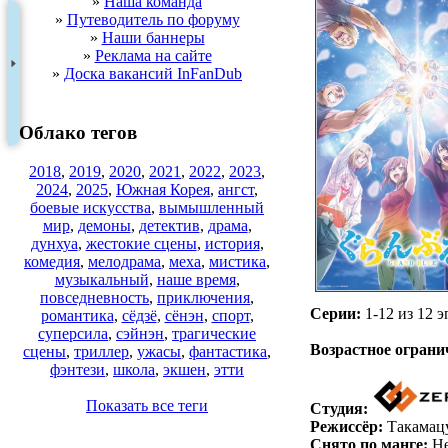
»
Наша команда
»
Путеводитель по форуму
»
Наши баннеры
»
Реклама на сайте
»
Доска вакансий InFanDub
Облако тегов
2018
,
2019
,
2020
,
2021
,
2022
,
2023
,
2024
,
2025
,
Южная Корея
,
ангст
,
боевые искусства
,
вымышленный
мир
,
демоны
,
детектив
,
драма
,
дунхуа
,
жестокие сцены
,
история
,
комедия
,
мелодрама
,
меха
,
мистика
,
музыкальный
,
наше время
,
повседневность
,
приключения
,
Серии:
1-12 из 12 э
романтика
,
сёдзё
,
сёнэн
,
спорт
,
.
суперсила
,
сэйнэн
,
трагические
Возрастное ограни
сцены
,
триллер
,
ужасы
,
фантастика
,
фэнтези
,
школа
,
экшен
,
этти
Показать все теги
Студия:
Режиссёр:
Такамац
Снято по манге:
Не