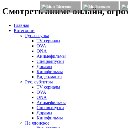
Мы в Telegramm
Мы Вконтакте
Смотреть аниме онлайн, огром
Главная
Категории
Рус. озвучка
TV сериалы
OVA
ONA
Анимефильмы
Спецвыпуски
Дорамы
Кинофильмы
Видео-манга
Рус. субтитры
TV сериалы
OVA
ONA
Анимефильмы
Спецвыпуски
Дорамы
Кинофильмы
Не японское