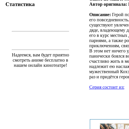
Статистика
Автор оригинала:
Описание:
Герой по
его повседневность
существуют увлечен
дяде, владеющему д
его в курс местных 
парнями, а также р
приключениям, связ
В этом нет ничего у
Надеемся, вам будет приятно
панически боялся в
смотреть аниме бесплатно в
счастливо жить в м
нашем онлайн кинотеатре!
надлежит ею наслаж
мужественный Кохэй
раз и придётся геро
Серия состоит из:
.