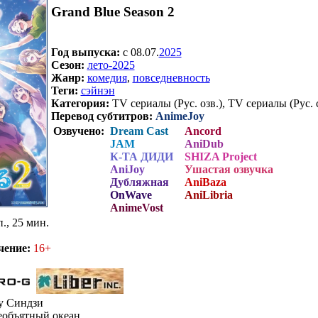
Grand Blue Season 2
Год выпуска:
c 08.07.
2025
Сезон:
лето-2025
Жанр:
комедия
,
повседневность
Теги:
сэйнэн
Категория:
TV сериалы (Рус. озв.), TV сериалы (Рус. 
Перевод субтитров:
AnimeJoy
Озвучено:
Dream Cast
Ancord
JAM
AniDub
К-ТА ДИДИ
SHIZA Project
AniJoy
Ушастая озвучка
Дубляжная
AniBaza
OnWave
AniLibria
AnimeVost
п., 25 мин.
чение:
16+
у Синдзи
объятный океан