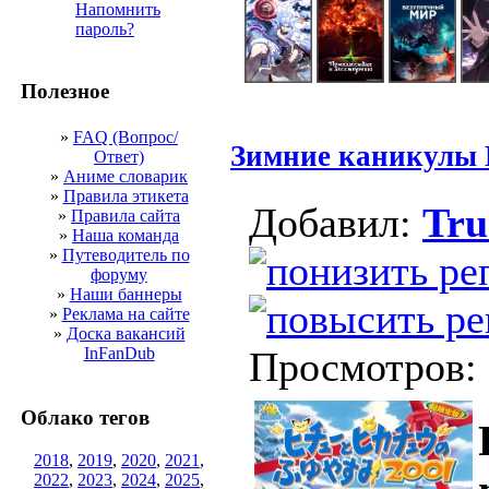
Напомнить
пароль?
Полезное
»
FAQ (Вопрос/
Зимние каникулы
Ответ)
»
Аниме словарик
»
Правила этикета
Добавил:
Tr
»
Правила сайта
»
Наша команда
»
Путеводитель по
форуму
»
Наши баннеры
»
Реклама на сайте
»
Доска вакансий
InFanDub
Просмотров:
Облако тегов
2018
,
2019
,
2020
,
2021
,
2022
,
2023
,
2024
,
2025
,