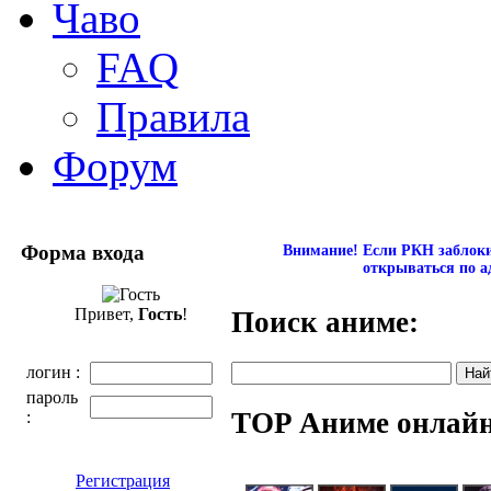
Чаво
FAQ
Правила
Форум
Форма входа
Внимание! Если РКН заблокир
открываться по а
Привет,
Гость
!
Поиск аниме:
логин :
пароль
TOP Аниме онлай
:
Регистрация