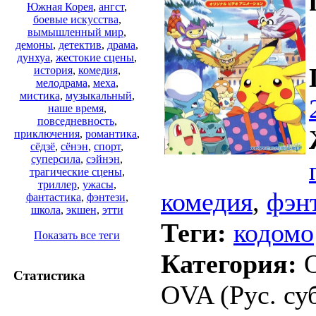
Южная Корея
,
ангст
,
боевые искусства
,
вымышленный мир
,
демоны
,
детектив
,
драма
,
дунхуа
,
жестокие сцены
,
история
,
комедия
,
мелодрама
,
меха
,
мистика
,
музыкальный
,
наше время
,
повседневность
,
приключения
,
романтика
,
сёдзё
,
сёнэн
,
спорт
,
суперсила
,
сэйнэн
,
трагические сцены
,
триллер
,
ужасы
,
комедия
,
фэн
фантастика
,
фэнтези
,
школа
,
экшен
,
этти
Теги:
кодомо
Показать все теги
Категория:
O
Статистика
OVA (Рус. суб