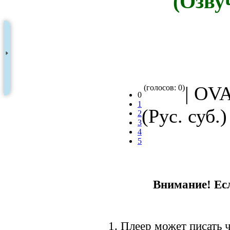
(Озву
| OVA
(голосов: 0)
0
1
(Рус. суб.)
2
3
4
5
Внимание! Есл
1. Плеер может писать ч