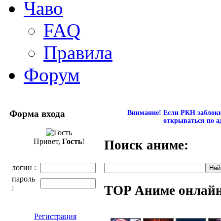
Чаво
FAQ
Правила
Форум
Форма входа
Внимание! Если РКН заблокир
открываться по а
Привет,
Гость
!
Поиск аниме:
логин :
пароль
TOP Аниме онлай
:
Регистрация