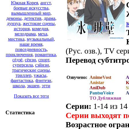
Южная Корея
,
ангст
,
боевые искусства
,
вымышленный мир
,
демоны
,
детектив
,
драма
,
дунхуа
,
жестокие сцены
,
история
,
комедия
,
мелодрама
,
меха
,
мистика
,
музыкальный
,
наше время
,
(Рус. озв.), TV сер
повседневность
,
приключения
,
романтика
,
Перевод субтитр
сёдзё
,
сёнэн
,
спорт
,
суперсила
,
сэйнэн
,
трагические сцены
,
триллер
,
ужасы
,
Озвучено:
AnimeVost
A
фантастика
,
фэнтези
,
Anistar
K
школа
,
экшен
,
этти
AniDub
S
PantsuVoice
A
Показать все теги
ТО Дубляжная
Серии:
1-14 из 14
Статистика
Серии выходят п
Возрастное огра