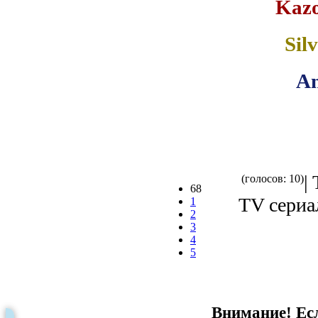
Kazo
Sil
An
|
(голосов: 10)
68
TV сериал
1
2
3
4
5
Внимание! Есл