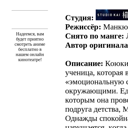
Студия:
Режиссёр:
Манкю
Надеемся, вам
Снято по манге:
Л
будет приятно
Автор оригинала
смотреть аниме
бесплатно в
нашем онлайн
кинотеатре!
Описание:
Коюки 
ученица, которая 
«эмоциональную с
окружающими. Еди
которым она прово
подруга детства, 
Однажды спокойн
нарушается, когда