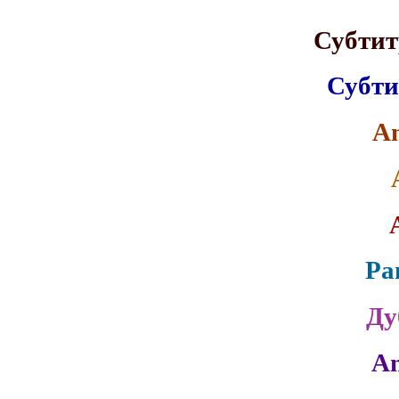
Субтит
Субти
A
Pa
Ду
An