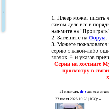
1. Плеер может писать ч
самом деле всё в порядк
нажмите на "Проиграть"
2. Загляните на
Форум
.
3. Можете пожаловатся
серию с какой-либо оши
значок
и указав прич
Серии на хостинге M
просмотру в связи
х
#1 написал:
dr-z
(Ня? Ня ня ня? Няяя
23 июля 2026 10:28 | ICQ: --