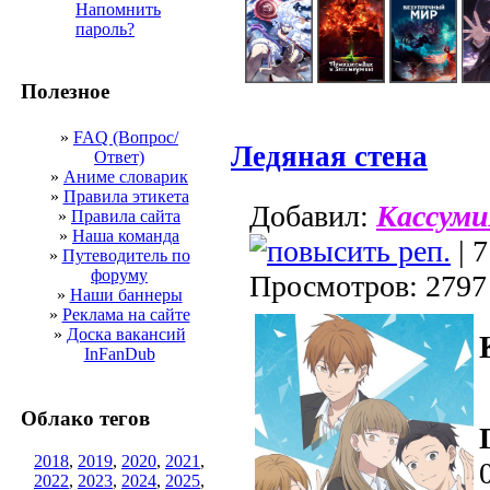
Напомнить
пароль?
Полезное
»
FAQ (Вопрос/
Ледяная стена
Ответ)
»
Аниме словарик
»
Правила этикета
Добавил:
Кассуми
»
Правила сайта
»
Наша команда
| 7
»
Путеводитель по
форуму
Просмотров: 2797
»
Наши баннеры
»
Реклама на сайте
»
Доска вакансий
InFanDub
Облако тегов
2018
,
2019
,
2020
,
2021
,
2022
,
2023
,
2024
,
2025
,