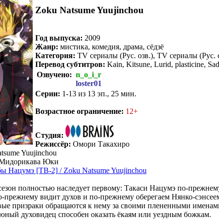
Zoku Natsume Yuujinchou
Год выпуска:
2009
Жанр:
мистика, комедия, драма, сёдзё
Категория:
TV сериалы (Рус. озв.), TV сериалы (Рус. 
Перевод субтитров:
Kain, Kitsune, Lurid, plasticine, S
Озвучено:
n_o_i_r
loster01
Серии:
1-13 из 13 эп., 25 мин.
.
Возрастное ограничение:
12+
Студия:
Режиссёр:
Омори Такахиро
tsume Yuujinchou
Мидорикава Юки
ы Нацумэ [ТВ-2] / Zoku Natsume Yuujinchou
езон полностью наследует первому: Такаси Нацумэ по-прежнем
о-прежнему видит духов и по-прежнему оберегаем Нянко-сэнсее
вые призраки обращаются к нему за своими плененными именами
юный духовидец способен оказать ёкаям или уездным божкам.