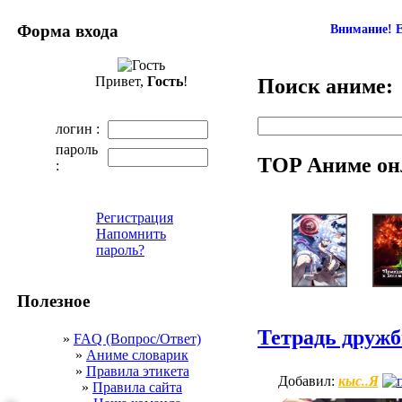
Форма входа
Внимание! Е
Привет,
Гость
!
Поиск аниме:
логин :
пароль
TOP Аниме он
:
Регистрация
Напомнить
пароль?
Полезное
Тетрадь дружб
»
FAQ (Вопрос/Ответ)
»
Аниме словарик
»
Правила этикета
кыс..Я
Добавил:
»
Правила сайта