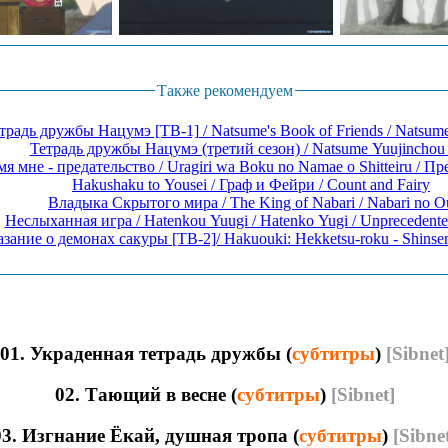
Также рекомендуем
традь дружбы Нацумэ [ТВ-1] / Natsume's Book of Friends / Natsume 
Тетрадь дружбы Нацумэ (третий сезон) / Natsume Yuujinchou
я мне - предательство / Uragiri wa Boku no Namae o Shitteiru / Пре
Hakushaku to Yousei / Граф и Фейри / Count and Fairy
Владыка Скрытого мира / The King of Nabari / Nabari no O
Неслыханная игра / Hatenkou Yuugi / Hatenko Yugi / Unprecedent
зание о демонах сакуры [ТВ-2]/ Hakuouki: Hekketsu-roku - Shinseng
01. Украденная тетрадь дружбы (
субтитры
)
[Sibnet
02. Тающий в весне (
субтитры
)
[Sibnet]
03. Изгнание Ёкай, душная тропа (
субтитры
)
[Sibne