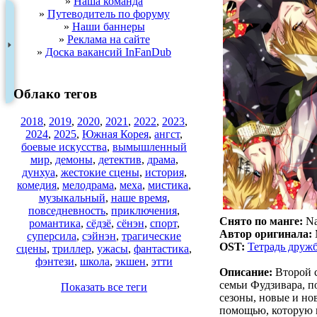
»
Наша команда
»
Путеводитель по форуму
»
Наши баннеры
»
Реклама на сайте
»
Доска вакансий InFanDub
Облако тегов
2018
,
2019
,
2020
,
2021
,
2022
,
2023
,
2024
,
2025
,
Южная Корея
,
ангст
,
боевые искусства
,
вымышленный
мир
,
демоны
,
детектив
,
драма
,
дунхуа
,
жестокие сцены
,
история
,
комедия
,
мелодрама
,
меха
,
мистика
,
музыкальный
,
наше время
,
повседневность
,
приключения
,
Снято по манге:
Na
романтика
,
сёдзё
,
сёнэн
,
спорт
,
Автор оригинала:
суперсила
,
сэйнэн
,
трагические
OST:
Тетрадь дружб
сцены
,
триллер
,
ужасы
,
фантастика
,
фэнтези
,
школа
,
экшен
,
этти
Описание:
Второй с
семьи Фудзивара, п
Показать все теги
сезоны, новые и но
помощью, которую 