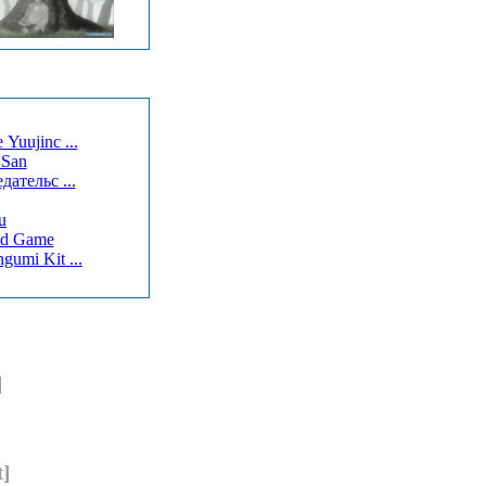
Yuujinc ...
 San
дательс ...
u
ed Game
umi Kit ...
]
t]