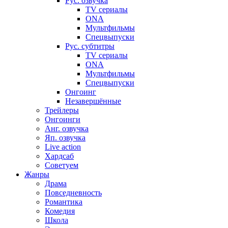
Рус. озвучка
TV сериалы
ONA
Мультфильмы
Спецвыпуски
Рус. субтитры
TV сериалы
ONA
Мультфильмы
Спецвыпуски
Онгоинг
Незавершённые
Трейлеры
Онгоинги
Анг. озвучка
Яп. озвучка
Live action
Хардсаб
Советуем
Жанры
Драма
Повседневность
Романтика
Комедия
Школа