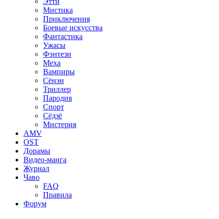
Этти
Мистика
Приключения
Боевые искусства
Фантастика
Ужасы
Фэнтези
Меха
Вампиры
Сёнэн
Триллер
Пародия
Спорт
Сёдзё
Мистерия
AMV
OST
Дорамы
Видео-манга
Журнал
Чаво
FAQ
Правила
Форум