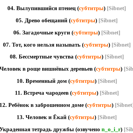
04. Вылупившийся птенец (
субтитры
)
[Sibnet]
05. Древо обещаний (
субтитры
)
[Sibnet]
06. Загадочные круги (
субтитры
)
[Sibnet]
07. Тот, кого нельзя называть (
субтитры
)
[Sibnet]
08. Бессмертные чувства (
субтитры
)
[Sibnet]
 Человек в роще вишнёвых деревьев (
субтитры
)
[Si
10. Временный дом (
субтитры
)
[Sibnet]
11. Встреча чародеев (
субтитры
)
[Sibnet]
12. Ребёнок в заброшенном доме (
субтитры
)
[Sibnet
13. Человек и Ёкай (
субтитры
)
[Sibnet]
 Украденная тетрадь дружбы (озвучено
n_o_i_r
)
[Si