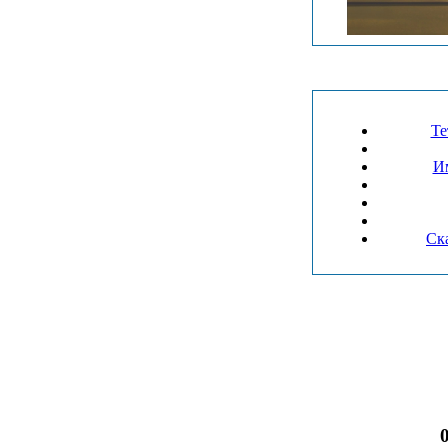
Те
Им
Ска