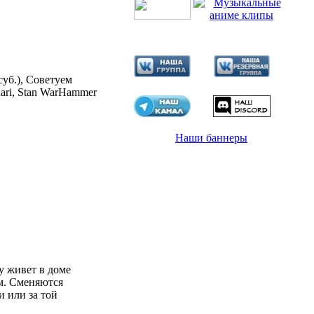
суб.), Советуем
adari, Stan WarHammer
Наши баннеры
у живет в доме
м. Сменяются
 или за той