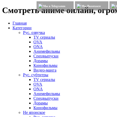
Мы в Telegramm
Мы Вконтакте
Смотреть аниме онлайн, огром
Главная
Категории
Рус. озвучка
TV сериалы
OVA
ONA
Анимефильмы
Спецвыпуски
Дорамы
Кинофильмы
Видео-манга
Рус. субтитры
TV сериалы
OVA
ONA
Анимефильмы
Спецвыпуски
Дорамы
Кинофильмы
Не японское