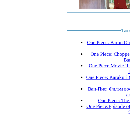
Так
One Piece: Baron Oma
One Piece: Choppe
Ва
One Piece Movie II
One Piece: Karakuri 
Ван-Пис: Фильм вось
a
One Piece: Th
One Piece:Episode of