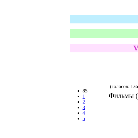
V
(голосов: 136
85
Фильмы (Р
1
2
3
4
5