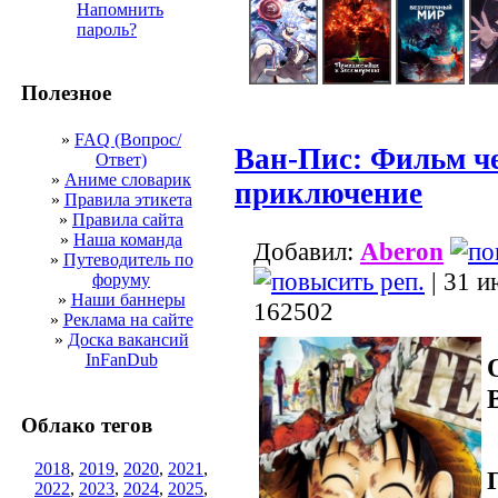
Напомнить
пароль?
Полезное
»
FAQ (Вопрос/
Ван-Пис: Фильм ч
Ответ)
»
Аниме словарик
приключение
»
Правила этикета
»
Правила сайта
»
Наша команда
Добавил:
Aberon
»
Путеводитель по
| 31 и
форуму
»
Наши баннеры
162502
»
Реклама на сайте
»
Доска вакансий
InFanDub
Облако тегов
2018
,
2019
,
2020
,
2021
,
2022
,
2023
,
2024
,
2025
,