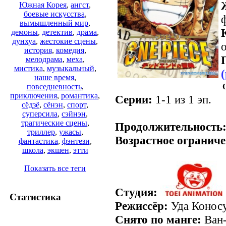
Южная Корея
,
ангст
,
боевые искусства
,
вымышленный мир
,
демоны
,
детектив
,
драма
,
дунхуа
,
жестокие сцены
,
о
история
,
комедия
,
мелодрама
,
меха
,
мистика
,
музыкальный
,
наше время
,
повседневность
,
приключения
,
романтика
,
Серии:
1-1 из 1 эп.
сёдзё
,
сёнэн
,
спорт
,
суперсила
,
сэйнэн
,
трагические сцены
,
Продолжительность
триллер
,
ужасы
,
Возрастное ограниче
фантастика
,
фэнтези
,
школа
,
экшен
,
этти
Показать все теги
Студия:
Статистика
Режиссёр:
Уда Конос
Снято по манге:
Ван