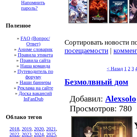
Напомнить
пароль?
Полезное
»
FAQ (Вопрос/
Сортировать новости п
Ответ)
посещаемости
|
коммен
»
Аниме словарик
»
Правила этикета
»
Правила сайта
»
Наша команда
< Назад
1
2
3
»
Путеводитель по
форуму
Безмолвный дом
»
Наши баннеры
»
Реклама на сайте
»
Доска вакансий
Добавил:
Alexsolo
InFanDub
Просмотров: 780
Облако тегов
2018
,
2019
,
2020
,
2021
,
2022
,
2023
,
2024
,
2025
,