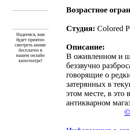
.
Возрастное огра
Студия:
Colored P
Надеемся, вам
будет приятно
смотреть аниме
Описание:
бесплатно в
В оживленном и ш
нашем онлайн
кинотеатре!
беззвучно разброс
говорящие о редк
затерянных в теку
этом месте, в это 
антикварном мага
©