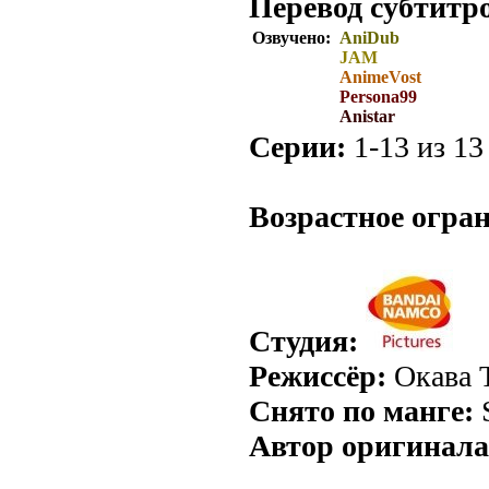
Перевод субтитр
Озвучено:
AniDub
JAM
AnimeVost
Persona99
Anistar
Серии:
1-13 из 13 
.
Возрастное огра
Студия:
Режиссёр:
Окава 
Снято по манге:
Автор оригинала