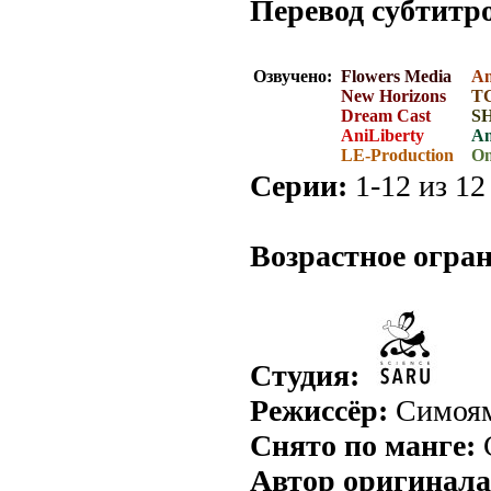
Перевод субтитр
Озвучено:
Flowers Media
A
New Horizons
Т
Dream Cast
SH
AniLiberty
An
LE-Production
O
Серии:
1-12 из 12 
.
Возрастное огра
Студия:
Режиссёр:
Симоям
Снято по манге:
Автор оригинала