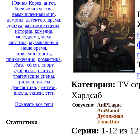
Южная Корея
,
ангст
,
боевые искусства
,
вымышленный мир
,
демоны
,
детектив
,
драма
,
дунхуа
,
жестокие сцены
,
история
,
комедия
,
мелодрама
,
меха
,
мистика
,
музыкальный
,
наше время
,
повседневность
,
приключения
,
романтика
,
сёдзё
,
сёнэн
,
спорт
,
суперсила
,
сэйнэн
,
трагические сцены
,
триллер
,
ужасы
,
Категория:
TV сер
фантастика
,
фэнтези
,
Хардсаб
школа
,
экшен
,
этти
Показать все теги
Озвучено:
AniPLague
AniMaunt
Дубляжная
Статистика
FumoDub
Серии:
1-12 из 12 