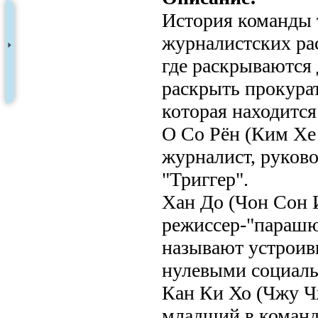
История команды
журналистских ра
где раскрываются 
раскрыть прокурат
которая находится
О Со Рён (Ким Хе
журналист, руков
"Триггер".
Хан До (Чон Сон 
режиссер-"парашют
называют устроивш
нулевыми социал
Кан Ки Хо (Чжу Ч
младший в команд