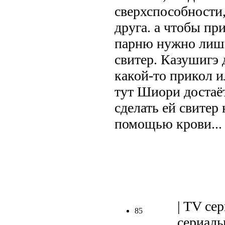
сверхспособности
друга. а чтобы пр
парню нужно лишь
свитер. Казушигэ 
какой-то прикол и
тут Шиори достаёт
сделать ей свитер
помощью крови...
.
| TV сер
85
сериалы 