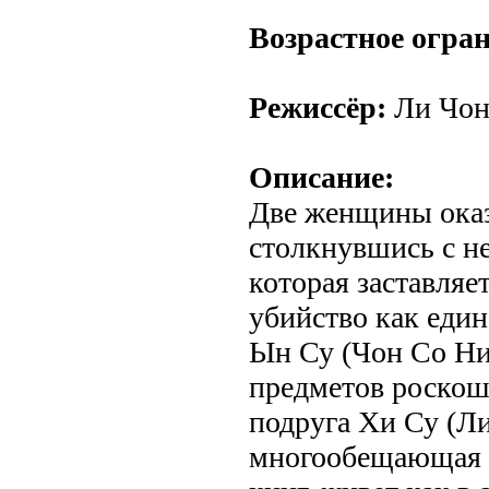
Возрастное огра
Режиссёр:
Ли Чон
Описание:
Две женщины оказ
столкнувшись с н
которая заставляе
убийство как еди
Ын Су (Чон Со Ни
предметов роскош
подруга Хи Су (Л
многообещающая п