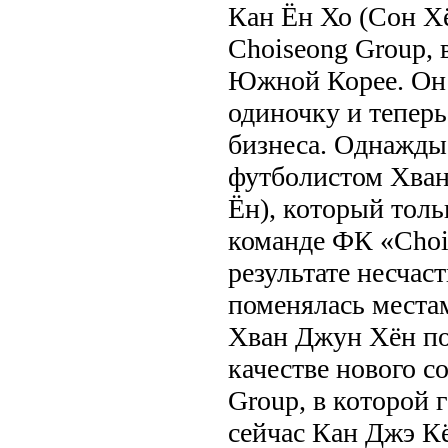
Кан Ён Хо (Сон Хё
Choiseong Group, 
Южной Корее. Он
одиночку и теперь
бизнеса. Однажды 
футболистом Хва
Ён), который толь
команде ФК «Chois
результате несчас
поменялась места
Хван Джун Хён под
качестве нового с
Group, в которой
сейчас Кан Джэ К