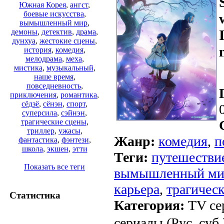
Южная Корея
,
ангст
,
боевые искусства
,
вымышленный мир
,
демоны
,
детектив
,
драма
,
дунхуа
,
жестокие сцены
,
история
,
комедия
,
мелодрама
,
меха
,
мистика
,
музыкальный
,
наше время
,
повседневность
,
приключения
,
романтика
,
сёдзё
,
сёнэн
,
спорт
,
суперсила
,
сэйнэн
,
трагические сцены
,
триллер
,
ужасы
,
Жанр:
комедия
,
п
фантастика
,
фэнтези
,
школа
,
экшен
,
этти
Теги:
путешествие
Показать все теги
вымышленный ми
карьера
,
трагичес
Статистика
Категория:
TV се
сериалы (Рус. суб.