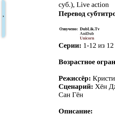
суб.), Live action
Перевод субтитр
Озвучено:
DubLik.Tv
AniDub
Unicorn
Серии:
1-12 из 12 
Возрастное огра
Режиссёр:
Кристи
Сценарий:
Хён Дж
Сан Гён
Описание: