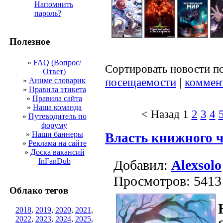
Напомнить
пароль?
Полезное
»
FAQ (Вопрос/
Сортировать новости п
Ответ)
посещаемости
|
коммен
»
Аниме словарик
»
Правила этикета
»
Правила сайта
»
Наша команда
< Назад
1
2
3
4
»
Путеводитель по
форуму
»
Наши баннеры
Власть книжного ч
»
Реклама на сайте
»
Доска вакансий
InFanDub
Добавил:
Alexsolo
Просмотров: 5413
Облако тегов
2018
,
2019
,
2020
,
2021
,
2022
,
2023
,
2024
,
2025
,