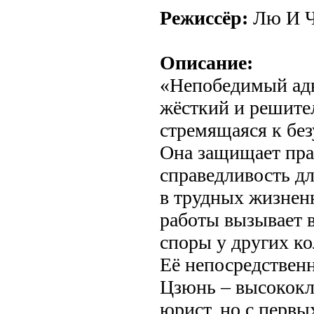
Режиссёр:
Лю И 
Описание:
«Непобедимый адв
жёсткий и решите
стремящаяся к бе
Она защищает пра
справедливость д
в трудных жизнен
работы вызывает 
споры у других ко
Её непосредствен
Цзюнь – высокок
юрист, но с первы