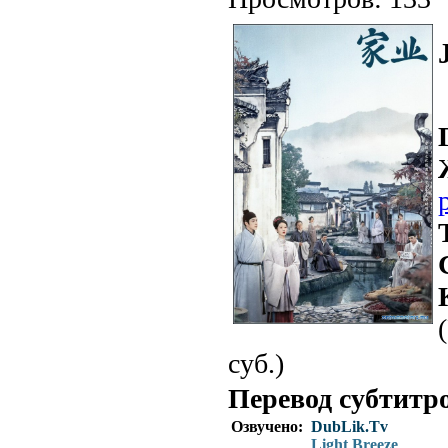
суб.)
Перевод субтитр
Озвучено:
DubLik.Tv
Light Breeze