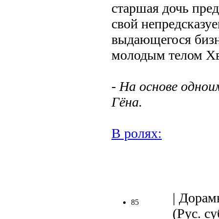
старшая дочь пред
свой непредсказу
выдающегося бизн
молодым телом Х
- На основе однои
Гёна.
В ролях:
.
| Дорам
85
(Рус. су