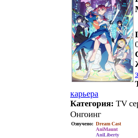
карьера
Категория:
TV сер
Онгоинг
Озвучено:
Dream Cast
AniMaunt
AniLiberty