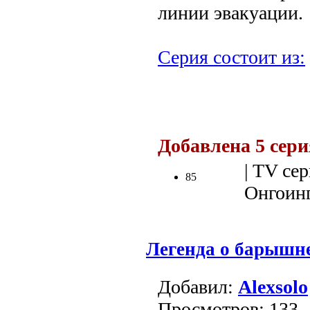
линии эвакуации.
Серия состоит из:
.
Добавлена 5 сер
| TV сер
85
Онгоинг 
Легенда о барышн
Добавил:
Alexsolo
Просмотров: 133