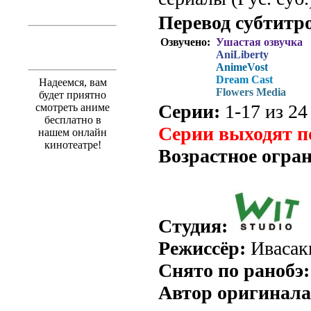
Перевод субтитр
Озвучено:
Ушастая озвучка
AniLiberty
AnimeVost
Dream Cast
Надеемся, вам
Flowers Media
будет приятно
Серии:
1-17 из 24 
смотреть аниме
бесплатно в
Серии выходят п
нашем онлайн
кинотеатре!
Возрастное огра
Студия:
Режиссёр:
Ивасак
Снято по ранобэ:
Автор оригинала