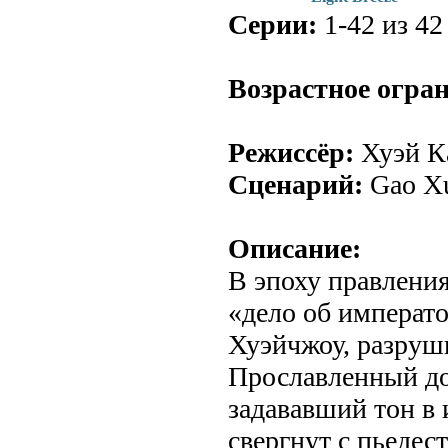
Серии:
1-42 из 42 
Возрастное огра
Режиссёр:
Хуэй К
Сценарий:
Gao Xu
Описание:
В эпоху правлени
«дело об императ
Хуэйчжоу, разруш
Прославленный до
задававший тон в
свергнут с пьедест