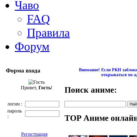
Чаво
FAQ
Правила
Форум
Форма входа
Внимание! Если РКН заблокир
открываться по а
Привет,
Гость
!
Поиск аниме:
логин :
пароль
TOP Аниме онлай
:
Регистрация