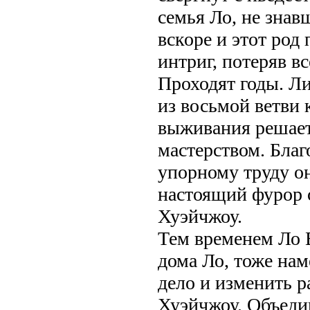
семья Ло, не знав
вскоре и этот род
интриг, потеряв вс
Проходят годы. Л
из восьмой ветви 
выживания решае
мастерством. Благ
упорному труду о
настоящий фурор 
Хуэйчжоу.
Тем временем Ло 
дома Ло, тоже нам
дело и изменить р
Хуэйчжоу. Объеди