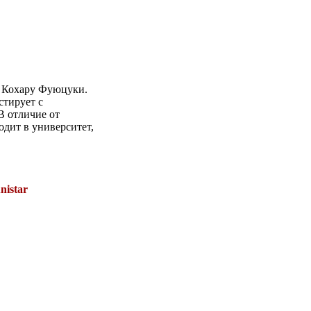
т Кохару Фуюцуки.
стирует с
В отличие от
одит в университет,
nistar
.