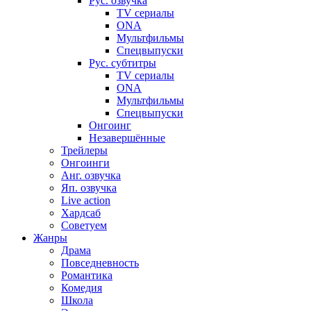
Рус. озвучка
TV сериалы
ONA
Мультфильмы
Спецвыпуски
Рус. субтитры
TV сериалы
ONA
Мультфильмы
Спецвыпуски
Онгоинг
Незавершённые
Трейлеры
Онгоинги
Анг. озвучка
Яп. озвучка
Live action
Хардсаб
Советуем
Жанры
Драма
Повседневность
Романтика
Комедия
Школа