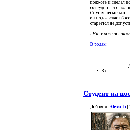
поджоге и сделал в
сотрудничал с поли
Спустя несколько л
он подозревает бос
старается не допус
- На основе одноим
В ролях:
.
| 
85
Студент на по
Добавил:
Alexsolo
| 