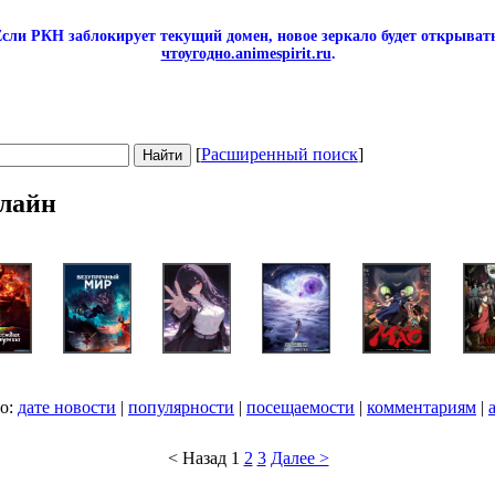
сли РКН заблокирует текущий домен, новое зеркало будет открывать
чтоугодно.animespirit.ru
.
[
Расширенный поиск
]
лайн
по:
дате новости
|
популярности
|
посещаемости
|
комментариям
|
< Назад
1
2
3
Далее >