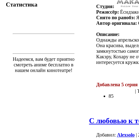
Статистика
Студия:
Режиссёр:
Ёсидзаки
Снято по ранобэ:
Я
Автор оригинала:
Описание:
Однажды апрельской
Она красива, выделя
замкнутостью самого
Какэру, Кохару не о
Надеемся, вам будет приятно
интересуется кружк
смотреть аниме бесплатно в
нашем онлайн кинотеатре!
.
Добавлена 5 серия 
| 
85
С любовью к т
Добавил:
Alexsolo
| 