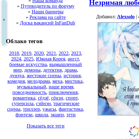
»
Наша команда
Незримая любо
»
Путеводитель по форуму
»
Наши баннеры
Добавил:
Alexsolo
| 
»
Реклама на сайте
»
Доска вакансий InFanDub
Облако тегов
2018
,
2019
,
2020
,
2021
,
2022
,
2023
,
2024
,
2025
,
Южная Корея
,
ангст
,
боевые искусства
,
вымышленный
мир
,
демоны
,
детектив
,
драма
,
дунхуа
,
жестокие сцены
,
история
,
комедия
,
мелодрама
,
меха
,
мистика
,
музыкальный
,
наше время
,
повседневность
,
приключения
,
романтика
,
сёдзё
,
сёнэн
,
спорт
,
суперсила
,
сэйнэн
,
трагические
сцены
,
триллер
,
ужасы
,
фантастика
,
фэнтези
,
школа
,
экшен
,
этти
Показать все теги