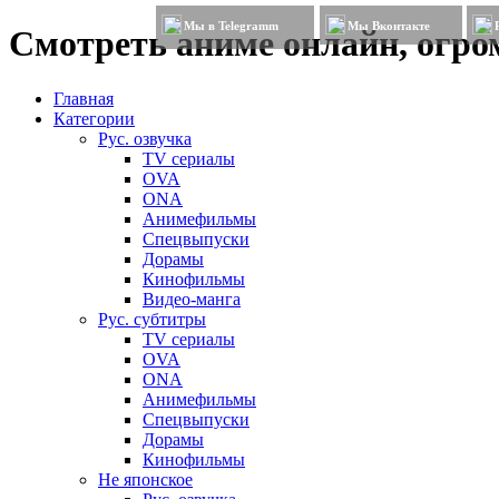
Мы в Telegramm
Мы Вконтакте
Смотреть аниме онлайн, огром
Главная
Категории
Рус. озвучка
TV сериалы
OVA
ONA
Анимефильмы
Спецвыпуски
Дорамы
Кинофильмы
Видео-манга
Рус. субтитры
TV сериалы
OVA
ONA
Анимефильмы
Спецвыпуски
Дорамы
Кинофильмы
Не японское