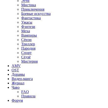
Этти
Мистика
Приключения
Боевые искусства
Фантастика
Ужасы
Фэнтези
Меха
Вампиры
Сёнэн
Триллер
Пародия
Спорт
Сёдзё
Мистерия
AMV
OST
Дорамы
Видео-манга
Журнал
Чаво
FAQ
Правила
Форум