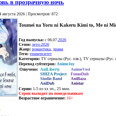
вь в прозрачную ночь
4 августа 2026 | Просмотров: 872
Toumei na Yoru ni Kakeru Kimi to, Me ni Mie
Год выпуска:
c 06.07.
2026
Сезон:
лето-2026
Жанр:
романтика
,
драма
Теги:
университет
Категория:
TV сериалы (Рус. озв.), TV сериалы (Рус. 
Перевод субтитров:
AnimeJoy
Озвучено:
AniLiberty
AnimeVost
SHIZA Project
FumoDub
Studio Band
AniBaza
AniDub
Anistar
Серии:
1-5 из хх эп., 25 мин.
Серии выходят по понедельникам
Возрастное ограничение:
16+