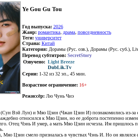
Ye Gou Gu Tou
Год выпуска:
2026
Жанр:
романтика
,
драма
,
повседневность
Теги:
университет
Страна:
Китай
Категория:
Дорамы (Рус. озв.), Дорамы (Рус. суб.), Liv
Перевод субтитров:
SecretStory
Озвучено:
Light Breeze
DubLik.Tv
Серии:
1-32 из 32 эп., 45 мин.
Возрастное ограничение:
16+
Режиссёр:
Лю Чунь Чиэ
И (Сун Вэй Лун) и Мяо Цзин (Чжан Цзин И) познакомились из-за 
аждебно относился к Мяо Цзин, но ее доброта постепенно измен
лго. Отец Чэнь И умер, а мать Мяо Цзин исчезла. Им пришлось п
ь.
, Мяо Цзин смело призналась в чувствах Чэнь И. Но он являлся с