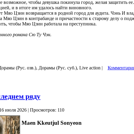
се возможное, чтобы девушка покинула город, желая защитить ее
цией, и в итоге им удалось найти виновного.
ет Мяо Цзин возвращается в родной город для аудита. Чэнь И вла
са Мяо Цзин в контрабанде и причастности к старому делу о под
тить, чтобы Мяо Цзин работала на преступника.
енного романа Сю Ту Чэн.
Дорамы (Рус. озв.), Дорамы (Рус. суб.), Live action |
Комментарии
следнем ряду
16 июля 2026 | Просмотров: 110
Maen Kkeutjul Sonyeon