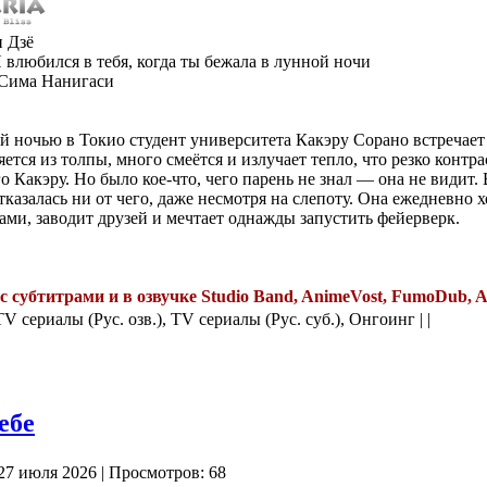
 Дзё
 влюбился в тебя, когда ты бежала в лунной ночи
Сима Нанигаси
 ночью в Токио студент университета Какэру Сорано встречае
ется из толпы, много смеётся и излучает тепло, что резко контра
 Какэру. Но было кое-что, чего парень не знал — она не видит. 
тказалась ни от чего, даже несмотря на слепоту. Она ежедневно х
ами, заводит друзей и мечтает однажды запустить фейерверк.
с субтитрами и в озвучке Studio Band, AnimeVost, FumoDub, A
TV сериалы (Рус. озв.), TV сериалы (Рус. суб.), Онгоинг | |
ебе
27 июля 2026 | Просмотров: 68