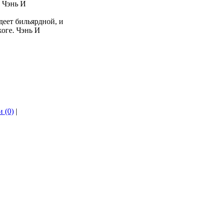
. Чэнь И
деет бильярдной, и
жоге. Чэнь И
 (0)
|