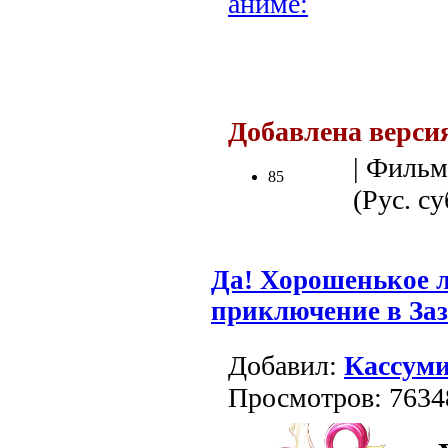
аниме:
Добавлена верси
| Фильм
85
(Рус. су
Да! Хорошенькое л
приключение в За
Добавил:
Кассум
Просмотров: 7634