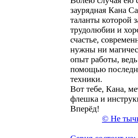
Волею случая ею 
заурядная Кана Са
таланты которой 
трудолюбии и хор
счастье, совреме
нужны ни магичес
опыт работы, ведь
помощью последн
техники.
Вот тебе, Кана, м
флешка и инструк
Вперёд!
© Не тычь