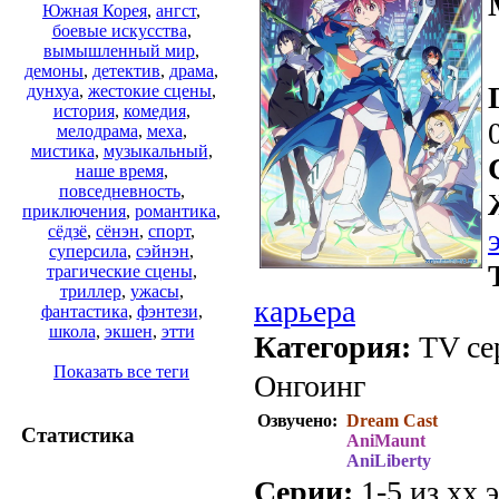
Южная Корея
,
ангст
,
боевые искусства
,
вымышленный мир
,
демоны
,
детектив
,
драма
,
дунхуа
,
жестокие сцены
,
история
,
комедия
,
мелодрама
,
меха
,
мистика
,
музыкальный
,
наше время
,
повседневность
,
приключения
,
романтика
,
сёдзё
,
сёнэн
,
спорт
,
суперсила
,
сэйнэн
,
трагические сцены
,
триллер
,
ужасы
,
карьера
фантастика
,
фэнтези
,
школа
,
экшен
,
этти
Категория:
TV сер
Показать все теги
Онгоинг
Озвучено:
Dream Cast
Статистика
AniMaunt
AniLiberty
Серии:
1-5 из хх э