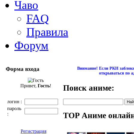
Чаво
FAQ
Правила
Форум
Форма входа
Внимание! Если РКН заблокир
открываться по а
Привет,
Гость
!
Поиск аниме:
логин :
пароль
TOP Аниме онлай
:
Регистрация