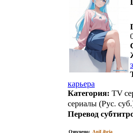
карьера
Категория:
TV се
сериалы (Рус. суб.
Перевод субтитр
Озвучено:
AniLibria