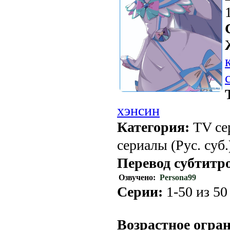
хэнсин
Категория:
TV се
сериалы (Рус. суб.
Перевод субтитр
Озвучено:
Persona99
Серии:
1-50 из 50 
.
Возрастное огра