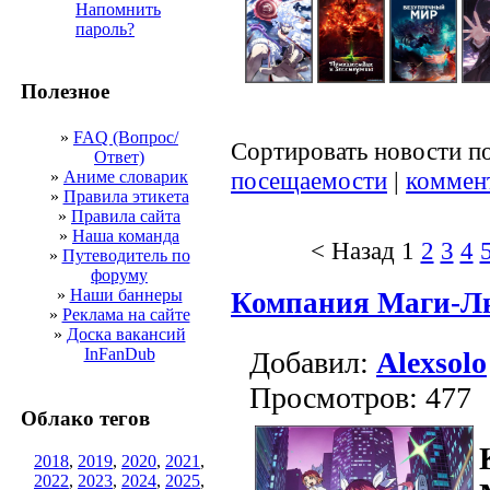
Напомнить
пароль?
Полезное
»
FAQ (Вопрос/
Сортировать новости п
Ответ)
посещаемости
|
коммен
»
Аниме словарик
»
Правила этикета
»
Правила сайта
»
Наша команда
< Назад
1
2
3
4
»
Путеводитель по
форуму
»
Наши баннеры
Компания Маги-Лю
»
Реклама на сайте
»
Доска вакансий
InFanDub
Добавил:
Alexsolo
Просмотров: 477
Облако тегов
2018
,
2019
,
2020
,
2021
,
2022
,
2023
,
2024
,
2025
,