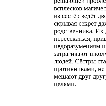
решающей пробле
всплесков магиче
из сестёр ведёт д
скрывая секрет д
родственника. Их
пересекаться, при
недоразумениям и
затрагивают школ
людей. Сёстры ст
противниками, не 
мешают друг другу
целями.
.