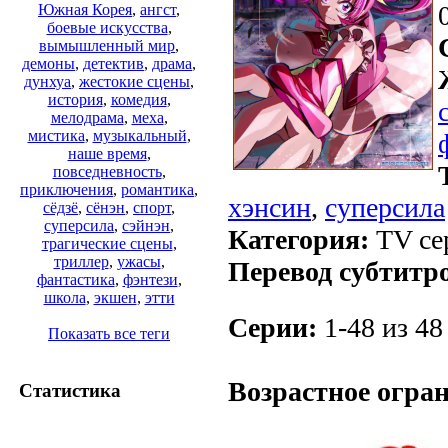
Южная Корея
,
ангст
,
боевые искусства
,
вымышленный мир
,
демоны
,
детектив
,
драма
,
дунхуа
,
жестокие сцены
,
история
,
комедия
,
мелодрама
,
меха
,
мистика
,
музыкальный
,
наше время
,
повседневность
,
приключения
,
романтика
,
хэнсин
,
суперсила
сёдзё
,
сёнэн
,
спорт
,
суперсила
,
сэйнэн
,
Категория:
TV сер
трагические сцены
,
триллер
,
ужасы
,
Перевод субтитр
фантастика
,
фэнтези
,
школа
,
экшен
,
этти
Серии:
1-48 из 48 
Показать все теги
.
Возрастное огра
Статистика