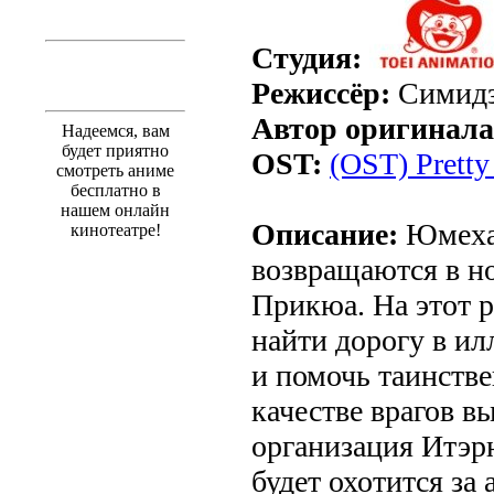
Студия:
Режиссёр:
Симидз
Автор оригинала
Надеемся, вам
будет приятно
OST:
(OST) Prett
смотреть аниме
бесплатно в
нашем онлайн
Описание:
Юмехар
кинотеатре!
возвращаются в н
Прикюа. На этот р
найти дорогу в и
и помочь таинств
качестве врагов в
организация Итэрн
будет охотится за