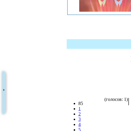
(голосов: 1)
85
1
2
3
4
5