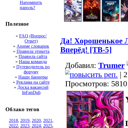
Напомнить
пароль?
Полезное
»
FAQ (Вопрос/
Да! Хорошенькое Л
Ответ)
»
Аниме словарик
Вперёд! [ТВ-5]
»
Правила этикета
»
Правила сайта
»
Наша команда
Добавил:
Trumer
»
Путеводитель по
форуму
| 2
»
Наши баннеры
Просмотров: 5810
»
Реклама на сайте
»
Доска вакансий
InFanDub
Облако тегов
2018
,
2019
,
2020
,
2021
,
2022
,
2023
,
2024
,
2025
,