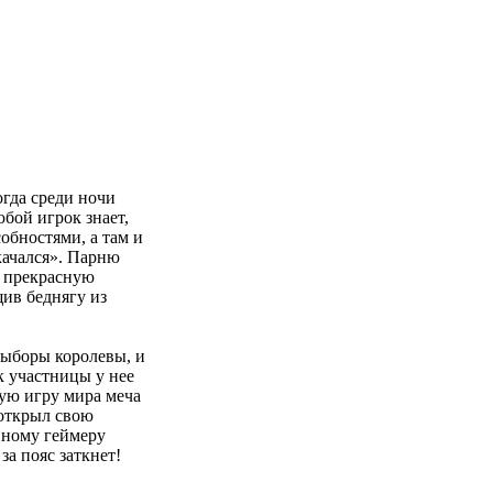
огда среди ночи
бой игрок знает,
обностями, а там и
качался». Парню
и прекрасную
щив беднягу из
выборы королевы, и
к участницы у нее
шую игру мира меча
 открыл свою
нному геймеру
а пояс заткнет!