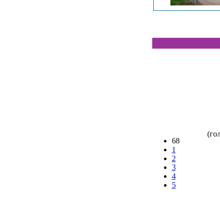
(гол
68
1
2
3
4
5