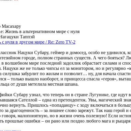
 Масахару
e: Жизнь в альтернативном мире с нуля
Нагацуки Таппэй
 с нуля в другом мире / Re: Zero TV-2
ассник Нацуки Субару, геймер и домосед, особо не удивился, к
ентезийном городе, полном странных существ. А чего бояться? Лю
а в волшебном мире последний задохлик обрастает силами и спос
. Нацуки же не только чипсы ел за монитором, но и регулярно «
ка силушка забурлит по жилам и позволит… ну, для начала спаст
лся – только вышло наоборот, и принцесса спасла «героя», выта
ельца от души метелила местная шпана.
фийки Субару узнал, что теперь он в стране Лугунике, где идут 
звавшаяся Сателлой – одна из претенденток. Увы, магический зна
рочно вернуть. Пришлось «попаданцу» с ходу включаться в боль
что за драгоценность – за лишнее слово зарежут. Так наш герой и
о говоря, малопонятную, но в жизни очень полезную! Если исти
ть прошлые ошибки – он рано или поздно любого мага и рыцаря з