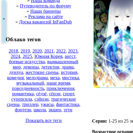
»
Наша команда
»
Путеводитель по форуму
»
Наши баннеры
»
Реклама на сайте
»
Доска вакансий InFanDub
Облако тегов
2018
,
2019
,
2020
,
2021
,
2022
,
2023
,
2024
,
2025
,
Южная Корея
,
ангст
,
боевые искусства
,
вымышленный
мир
,
демоны
,
детектив
,
драма
,
дунхуа
,
жестокие сцены
,
история
,
комедия
,
мелодрама
,
меха
,
мистика
,
музыкальный
,
наше время
,
повседневность
,
приключения
,
романтика
,
сёдзё
,
сёнэн
,
спорт
,
суперсила
,
сэйнэн
,
трагические
сцены
,
триллер
,
ужасы
,
фантастика
,
фэнтези
,
школа
,
экшен
,
этти
Показать все теги
Серии:
1-25 из 25 э
.
Возрастное ограни