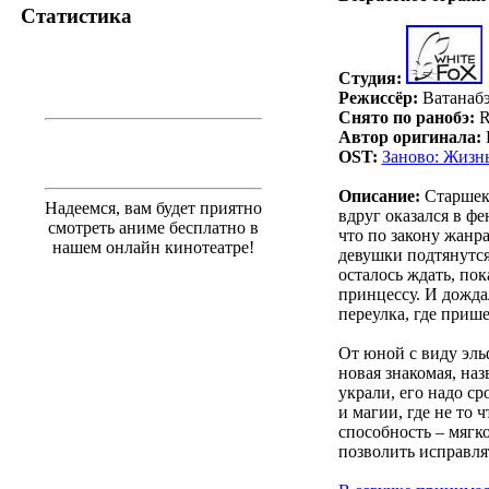
Статистика
Студия:
Режиссёр:
Ватанабэ
Снято по ранобэ:
R
Автор оригинала:
OST:
Заново: Жизнь
Описание:
Старшекл
Надеемся, вам будет приятно
вдруг оказался в ф
смотреть аниме бесплатно в
что по закону жанр
нашем онлайн кинотеатре!
девушки подтянутся
осталось ждать, по
принцессу. И дожда
переулка, где приш
От юной с виду эль
новая знакомая, на
украли, его надо с
и магии, где не то 
способность – мягк
позволить исправля