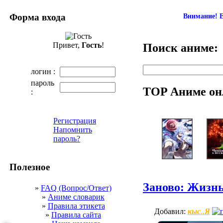
Форма входа
Внимание! Е
Привет,
Гость
!
Поиск аниме:
логин :
пароль
TOP Аниме он
:
Регистрация
Напомнить
пароль?
Полезное
Заново: Жизнь
»
FAQ (Вопрос/Ответ)
»
Аниме словарик
»
Правила этикета
кыс..Я
Добавил:
»
Правила сайта