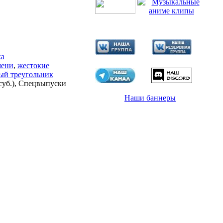
ка
мени
,
жестокие
ый треугольник
 суб.), Спецвыпуски
Наши баннеры