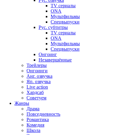
Рус. озвучка
TV сериалы
ONA
Мультфильмы
Спецвыпуски
Рус. субтитры
TV сериалы
ONA
Мультфильмы
Спецвыпуски
Онгоинг
Незавершённые
Трейлеры
Онгоинги
Анг. озвучка
Яп. озвучка
Live action
Хардсаб
Советуем
Жанры
Драма
Повседневность
Романтика
Комедия
Школа