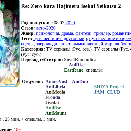
Re: Zero kara Hajimeru Isekai Seikatsu 2
Год выпуска:
c 08.07.
2020
Сезон:
лето-2020
Жанр:
психология
,
драма
,
фэнтези
,
триллер
,
романти
Теги:
путешествие в другой мир
,
путешествие во вре
сцены
,
зверолюди
,
ангст
,
вымышленный мир
,
любовн
Категория:
TV сериалы (Рус. озв.), TV сериалы (Рус.
(Рус. суб.)
Перевод субтитров:
SovetRomantica
AniRise
Перевод субтитров:
EastRane
(спешлы)
Озвучено:
AnimeVost
AniDub
AniLibria
Озвучено:
SHIZA Project
AniMedia
Озвучено:
JAM_CLUB
Fronda
Jisedai
AniRise
AniMaunt
п., 25 мин. + спешлы, 3 мин.
чение:
18+