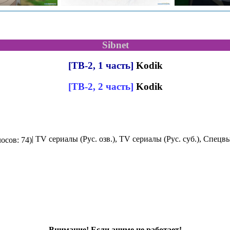
Sibnet
[ТВ-2, 1 часть]
Kodik
[ТВ-2, 2 часть]
Kodik
| TV сериалы (Рус. озв.), TV сериалы (Рус. суб.), Спецвы
осов: 74)
Внимание! Если аниме не работает!