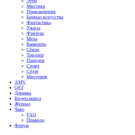
Этти
Мистика
Приключения
Боевые искусства
Фантастика
Ужасы
Фэнтези
Меха
Вампиры
Сёнэн
Триллер
Пародия
Спорт
Сёдзё
Мистерия
AMV
OST
Дорамы
Видео-манга
Журнал
Чаво
FAQ
Правила
Форум