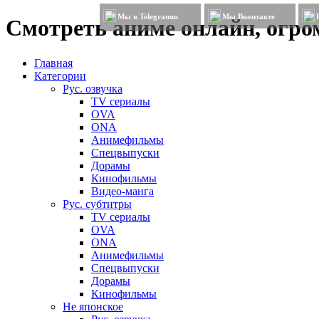
Мы в Telegramm
Мы Вконтакте
Смотреть аниме онлайн, огром
Главная
Категории
Рус. озвучка
TV сериалы
OVA
ONA
Анимефильмы
Спецвыпуски
Дорамы
Кинофильмы
Видео-манга
Рус. субтитры
TV сериалы
OVA
ONA
Анимефильмы
Спецвыпуски
Дорамы
Кинофильмы
Не японское