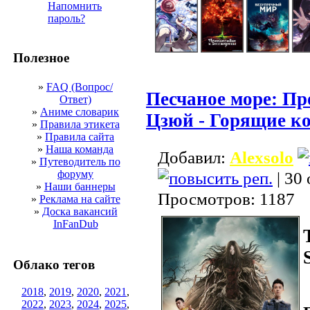
Напомнить
пароль?
Полезное
»
FAQ (Вопрос/
Песчаное море: П
Ответ)
»
Аниме словарик
Цзюй - Горящие к
»
Правила этикета
»
Правила сайта
»
Наша команда
Добавил:
Alexsolo
»
Путеводитель по
форуму
| 30 
»
Наши баннеры
Просмотров: 1187
»
Реклама на сайте
»
Доска вакансий
InFanDub
Облако тегов
2018
,
2019
,
2020
,
2021
,
2022
,
2023
,
2024
,
2025
,