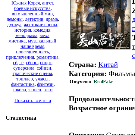
Южная Корея
,
ангст
,
боевые искусства
,
вымышленный мир
,
демоны
,
детектив
,
драма
,
дунхуа
,
жестокие сцены
,
история
,
комедия
,
мелодрама
,
меха
,
мистика
,
музыкальный
,
наше время
,
повседневность
,
приключения
,
романтика
,
Страна:
Китай
сёдзё
,
сёнэн
,
спорт
,
суперсила
,
сэйнэн
,
Категория:
Фильмы (
трагические сцены
,
триллер
,
ужасы
,
Озвучено:
RealFake
фантастика
,
фэнтези
,
школа
,
экшен
,
этти
Продолжительност
Показать все теги
Возрастное ограни
Статистика
Описание:
Слуга сем