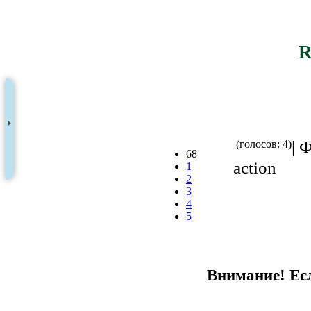
R
| 
(голосов: 4)
68
action
1
2
3
4
5
Внимание! Есл