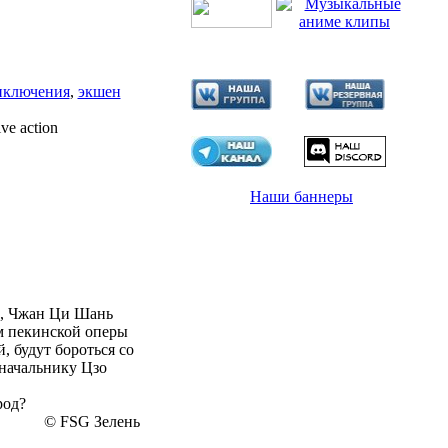
иключения
,
экшен
ve action
Наши баннеры
к, Чжан Ци Шань
м пекинской оперы
 будут бороться со
еначальнику Цзо
род?
© FSG Зелень