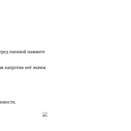
 перед паникой нажмите
в напротив неё значок
новости.