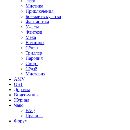
Этти
Мистика
Приключения
Боевые искусства
Фантастика
Ужасы
Фэнтези
Меха
Вампиры
Сёнэн
Триллер
Пародия
Спорт
Сёдзё
Мистерия
AMV
OST
Дорамы
Видео-манга
Журнал
Чаво
FAQ
Правила
Форум