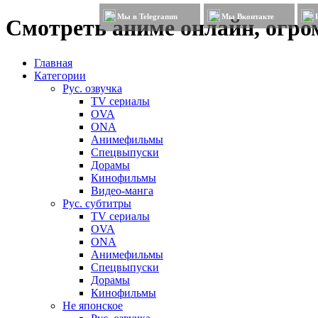
Мы в Telegramm
Мы Вконтакте
Смотреть аниме онлайн, огром
Главная
Категории
Рус. озвучка
TV сериалы
OVA
ONA
Анимефильмы
Спецвыпуски
Дорамы
Кинофильмы
Видео-манга
Рус. субтитры
TV сериалы
OVA
ONA
Анимефильмы
Спецвыпуски
Дорамы
Кинофильмы
Не японское