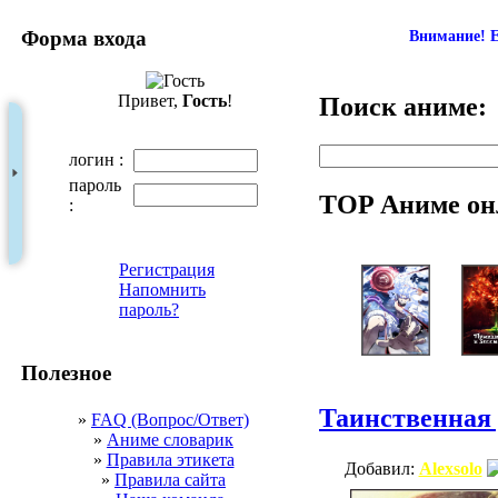
Форма входа
Внимание! Е
Привет,
Гость
!
Поиск аниме:
логин :
пароль
TOP Аниме он
:
Регистрация
Напомнить
пароль?
Полезное
Таинственная 
»
FAQ (Вопрос/Ответ)
»
Аниме словарик
»
Правила этикета
Добавил:
Alexsolo
»
Правила сайта