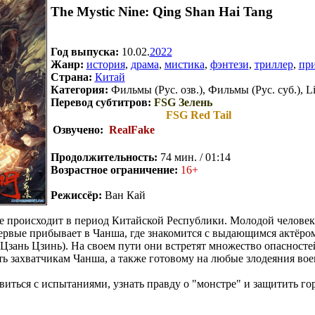
The Mystic Nine: Qing Shan Hai Tang
Год выпуска:
10.02.
2022
Жанр:
история
,
драма
,
мистика
,
фэнтези
,
триллер
,
пр
Страна:
Китай
Категория:
Фильмы (Рус. озв.), Фильмы (Рус. суб.), Li
Перевод субтитров:
FSG Зелень
FSG Red Tail
Озвучено:
RealFake
Продолжительность:
74 мин. / 01:14
Возрастное ограничение:
16+
Режиссёр:
Ван Кай
 происходит в период Китайской Республики. Молодой челове
ервые прибывает в Чанша, где знакомится с выдающимся актёро
зань Цзинь). На своем пути они встретят множество опасностей,
ть захватчикам Чанша, а также готовому на любые злодеяния во
виться с испытаниями, узнать правду о "монстре" и защитить го