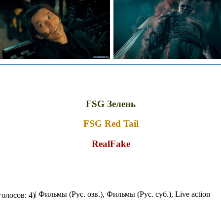
FSG Зелень
FSG Red Tail
RealFake
| Фильмы (Рус. озв.), Фильмы (Рус. суб.), Live action
голосов: 4)