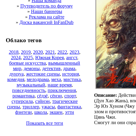
»
Наша команда
»
Путеводитель по форуму
»
Наши баннеры
»
Реклама на сайте
»
Доска вакансий InFanDub
Облако тегов
2018
,
2019
,
2020
,
2021
,
2022
,
2023
,
2024
,
2025
,
Южная Корея
,
ангст
,
боевые искусства
,
вымышленный
мир
,
демоны
,
детектив
,
драма
,
дунхуа
,
жестокие сцены
,
история
,
комедия
,
мелодрама
,
меха
,
мистика
,
музыкальный
,
наше время
,
повседневность
,
приключения
,
Описание:
Действие
романтика
,
сёдзё
,
сёнэн
,
спорт
,
(Дун Хао Жань), вп
суперсила
,
сэйнэн
,
трагические
Эр Юэ Хуном (Чжу Ц
сцены
,
триллер
,
ужасы
,
фантастика
,
злом и противостоя
фэнтези
,
школа
,
экшен
,
этти
Цянь Чжи.
Смогут ли они спра
Показать все теги