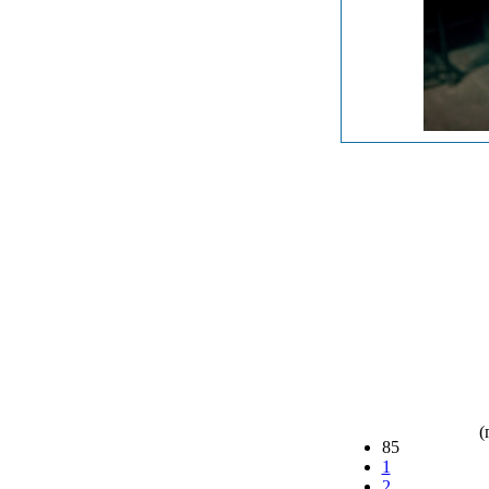
(
85
1
2