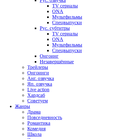
Рус. озвучка
TV сериалы
ONA
Мультфильмы
Спецвыпуски
Рус. субтитры
TV сериалы
ONA
Мультфильмы
Спецвыпуски
Онгоинг
Незавершённые
Трейлеры
Онгоинги
Анг. озвучка
Яп. озвучка
Live action
Хардсаб
Советуем
Жанры
Драма
Повседневность
Романтика
Комедия
Школа