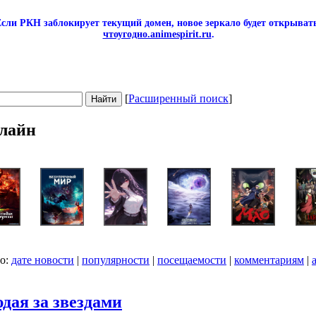
сли РКН заблокирует текущий домен, новое зеркало будет открывать
чтоугодно.animespirit.ru
.
[
Расширенный поиск
]
лайн
по:
дате новости
|
популярности
|
посещаемости
|
комментариям
|
дая за звездами