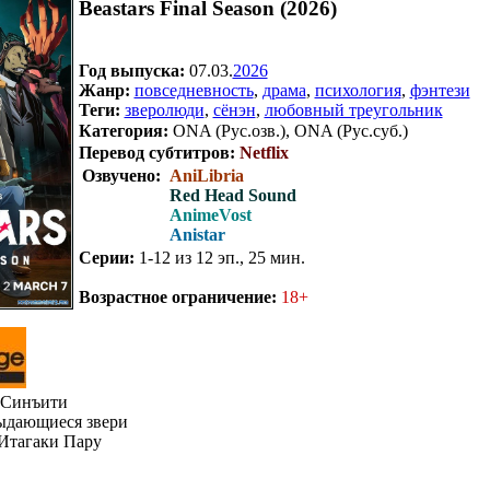
Beastars Final Season (2026)
Год выпуска:
07.03.
2026
Жанр:
повседневность
,
драма
,
психология
,
фэнтези
Теги:
зверолюди
,
сёнэн
,
любовный треугольник
Категория:
ONA (Рус.озв.), ONA (Рус.суб.)
Перевод субтитров:
Netflix
Озвучено:
AniLibria
Red Head Sound
AnimeVost
Anistar
Серии:
1-12 из 12 эп., 25 мин.
.
Возрастное ограничение:
18+
Синъити
дающиеся звери
Итагаки Пару