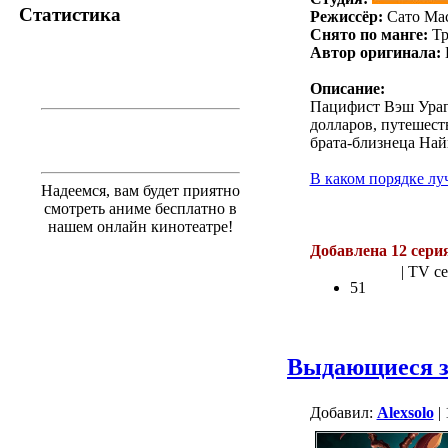
Статистика
Режиссёр:
Сато Ма
Снято по манге:
Тр
Автор оригинала:
Описание:
Пацифист Вэш Урага
долларов, путешест
брата-близнеца Най
В каком порядке лу
Надеемся, вам будет приятно
смотреть аниме бесплатно в
.
нашем онлайн кинотеатре!
Добавлена 12 сери
| TV се
51
Выдающиеся зв
Добавил:
Alexsolo
| 