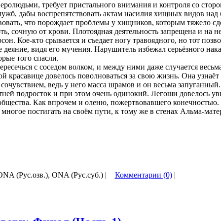
еролюдьми, требует пристального внимания и контроля со стор
ужб, дабы воспрепятствовать актам насилия хищных видов над
вовать, что порождает проблемы у хищников, которым тяжело с
ть, сочную от крови. Плотоядная деятельность запрещена и на н
он. Кое-кто срывается и съедает ногу травоядного, но тот позв
 деяние, видя его мучения. Нарушитель избежал серьёзного нака
орые того спасли.
ересечься с соседом волком, и между ними даже случается весьм
ой красавице довелось поволноваться за свою жизнь. Она узнаёт
 сочувствием, ведь у него масса шрамов и он весьма запуганный.
ней подросток и при этом очень одинокий. Легоши довелось ув
общества. Как впрочем и оленю, пожертвовавшего конечностью
многое постигать на своём пути, к тому же в стенах Альма-мате
 ONA (Рус.озв.), ONA (Рус.суб.) |
Комментарии (0)
|