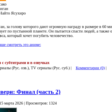
сако
иган
Найто Ясухиро
н, за голову которого дают огромную награду в размере в 60 
вует по пустынной планете. Он пытается спасти людей, а также 
вса, который хочет погубить человечество.
чше смотреть это аниме:
я с субтитрами и в озвучках
.
риалы (Рус. озв.), TV сериалы (Рус. суб.) |
Комментарии (0)
|
ери: Финал (часть 2)
15 марта 2026 | Просмотров: 1324