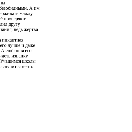
оны
 безобидными. А им
держивать жажду
её проверяют
олил другу
зания, ведь жертва
а пикантная
 его лучше и даже
 А ещё он всего
идеть изнанку
. Учащимся школы
р случится нечто