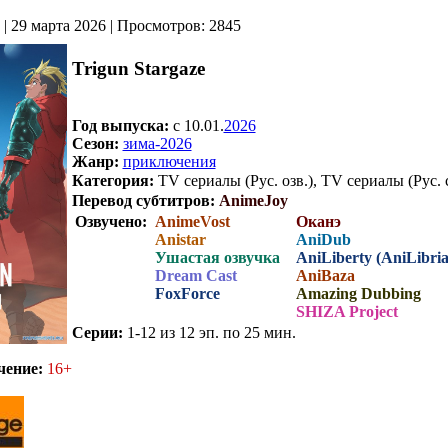
| 29 марта 2026 | Просмотров: 2845
Trigun Stargaze
Год выпуска:
c 10.01.
2026
Сезон:
зима-2026
Жанр:
приключения
Категория:
TV сериалы (Рус. озв.), TV сериалы (Рус. 
Перевод субтитров:
AnimeJoy
Озвучено:
AnimeVost
Оканэ
Anistar
AniDub
Ушастая озвучка
AniLiberty (AniLibria
Dream Cast
AniBaza
FoxForce
Amazing Dubbing
SHIZA Project
Серии:
1-12 из 12 эп. по 25 мин.
.
чение:
16+