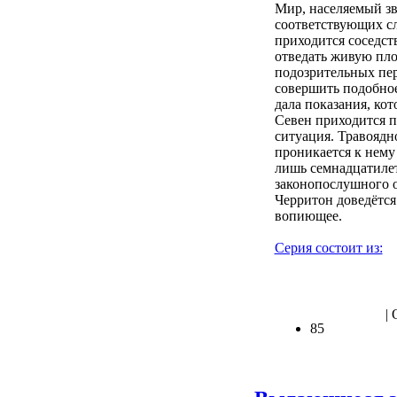
Мир, населяемый зв
соответствующих сл
приходится соседст
отведать живую пло
подозрительных перс
совершить подобное
дала показания, кот
Севен приходится п
ситуация. Травоядн
проникается к нему
лишь семнадцатилет
законопослушного 
Черритон доведётся 
вопиющее.
Серия состоит из:
|
85