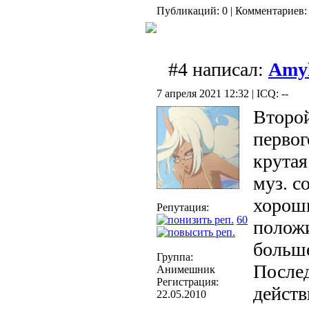
Публикаций: 0 | Комментариев: 
#4 написал:
Amyl
7 апреля 2021 12:32 | ICQ: --
Второй
первог
крутая
муз. с
хорош
Репутация:
60
полож
больше
Группа:
Послед
Анимешник
Регистрация:
действ
22.05.2010