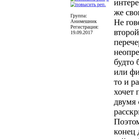
интере
же сво
Группа:
Не гов
Анимешник
Регистрация:
второй
19.09.2017
перече
неопре
будто 
или фи
то и р
хочет 
двумя 
расск
Поэтом
конец 