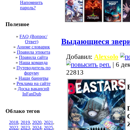
Напомнить
пароль?
Полезное
»
FAQ (Вопрос/
Выдающиеся звери
Ответ)
»
Аниме словарик
»
Правила этикета
Добавил:
Alexsolo
»
Правила сайта
»
Наша команда
| 6 де
»
Путеводитель по
22813
форуму
»
Наши баннеры
»
Реклама на сайте
»
Доска вакансий
InFanDub
Облако тегов
2018
,
2019
,
2020
,
2021
,
2022
,
2023
,
2024
,
2025
,