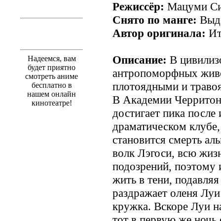
Режиссёр:
Мацуми Си
Снято по манге:
Выд
Автор оригинала:
Ит
Описание:
В цивилиз
Надеемся, вам
будет приятно
антропоморфных жив
смотреть аниме
плотоядными и траво
бесплатно в
нашем онлайн
В Академии Черритона
кинотеатре!
достигает пика после
драматическом клубе,
становится смерть аль
волк Лэгоси, всю жиз
подозрений, поэтому 
жить в тени, подавляя
раздражает оленя Луи 
кружка. Вскоре Луи н
тот в первую же ночь 