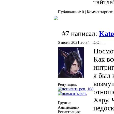
тайтла
Публикаций: 0 | Комментариев: 
#7 написал:
Kat
6 июня 2021 20:34 | ICQ: --
Посмот
Как вс
интриг
я был 
возмущ
Репутация:
108
отнош
Хару. 
Группа:
недоск
Анимешник
Регистрация: