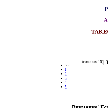
P
A
TAKEO
| 
(голосов: 15)
68
1
2
3
4
5
Внимание! Есл