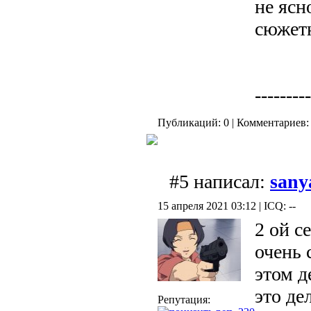
не ясн
сюжетн
---------
Публикаций: 0 | Комментариев: 
#5 написал:
sany
15 апреля 2021 03:12 | ICQ: --
2 ой с
очень 
этом д
это д
Репутация: