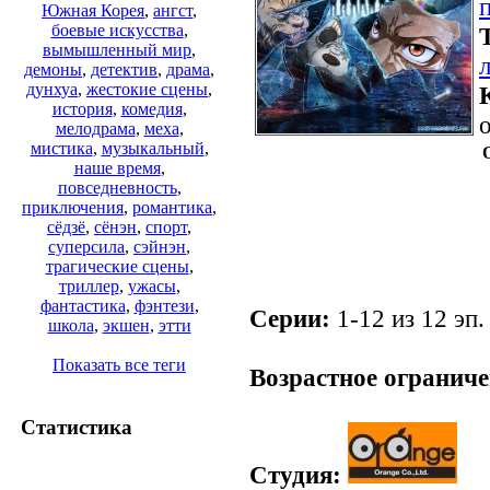
Южная Корея
,
ангст
,
боевые искусства
,
вымышленный мир
,
демоны
,
детектив
,
драма
,
дунхуа
,
жестокие сцены
,
история
,
комедия
,
о
мелодрама
,
меха
,
мистика
,
музыкальный
,
наше время
,
повседневность
,
приключения
,
романтика
,
сёдзё
,
сёнэн
,
спорт
,
суперсила
,
сэйнэн
,
трагические сцены
,
триллер
,
ужасы
,
фантастика
,
фэнтези
,
Серии:
1-12 из 12 эп.
школа
,
экшен
,
этти
.
Показать все теги
Возрастное ограниче
Статистика
Студия: