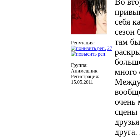
Во вто
привык
себя к
сезон 
там бы
Репутация:
27
раскры
больше
Группа:
много 
Анимешник
Регистрация:
Между
15.05.2011
вообще
очень 
сцены 
друзья
друга.