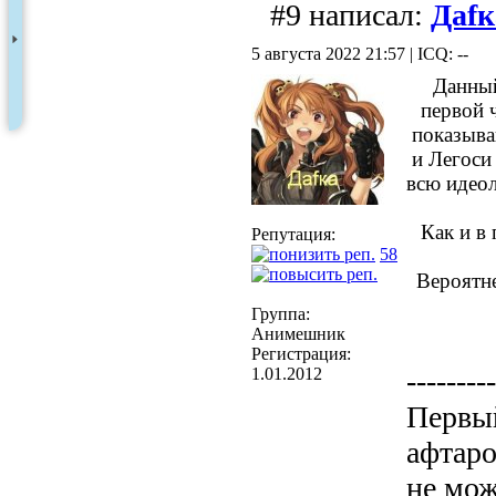
#9 написал:
Даfк
5 августа 2022 21:57 | ICQ: --
Данный
первой 
показыва
и Легоси
всю идеол
Как и в
Репутация:
58
Вероятне
Группа:
Анимешник
Регистрация:
1.01.2012
---------
Первый
афтаро
не мож