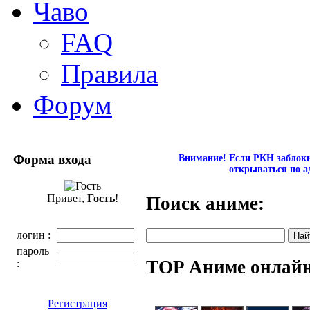
Чаво
FAQ
Правила
Форум
Форма входа
Внимание! Если РКН заблокир
открываться по а
Привет,
Гость
!
Поиск аниме:
логин :
пароль
TOP Аниме онлай
:
Регистрация